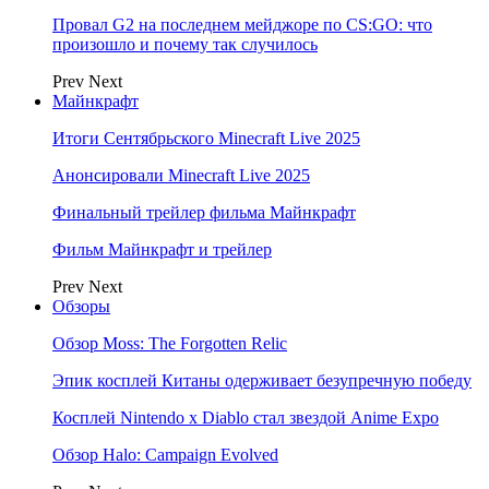
Провал G2 на последнем мейджоре по CS:GO: что
произошло и почему так случилось
Prev
Next
Майнкрафт
Итоги Сентябрьского Minecraft Live 2025
Анонсировали Minecraft Live 2025
Финальный трейлер фильма Майнкрафт
Фильм Майнкрафт и трейлер
Prev
Next
Обзоры
Обзор Moss: The Forgotten Relic
Эпик косплей Китаны одерживает безупречную победу
Косплей Nintendo x Diablo стал звездой Anime Expo
Обзор Halo: Campaign Evolved