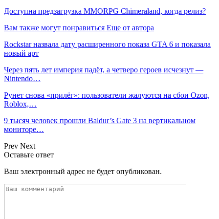
Доступна предзагрузка MMORPG Chimeraland, когда релиз?
Вам также могут понравиться
Еще от автора
Rockstar назвала дату расширенного показа GTA 6 и показала
новый арт
Через пять лет империя падёт, а четверо героев исчезнут —
Nintendo…
Рунет снова «прилёг»: пользователи жалуются на сбои Ozon,
Roblox,…
9 тысяч человек прошли Baldur’s Gate 3 на вертикальном
мониторе…
Prev
Next
Оставьте ответ
Ваш электронный адрес не будет опубликован.