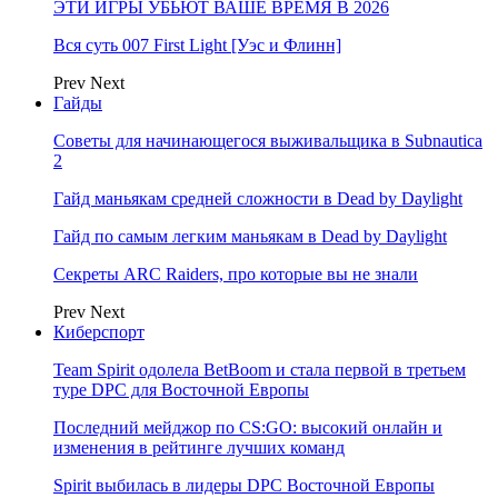
ЭТИ ИГРЫ УБЬЮТ ВАШЕ ВРЕМЯ В 2026
Вся суть 007 First Light [Уэс и Флинн]
Prev
Next
Гайды
Советы для начинающегося выживальщика в Subnautica
2
Гайд маньякам средней сложности в Dead by Daylight
Гайд по самым легким маньякам в Dead by Daylight
Секреты ARC Raiders, про которые вы не знали
Prev
Next
Киберспорт
Team Spirit одолела BetBoom и стала первой в третьем
туре DPC для Восточной Европы
Последний мейджор по CS:GO: высокий онлайн и
изменения в рейтинге лучших команд
Spirit выбилась в лидеры DPC Восточной Европы