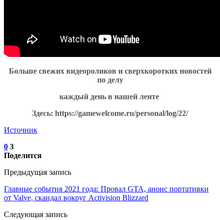
Больше свежих видеороликов и сверхкоротких новостей
по делу
каждый день в нашей ленте
Здесь:
https://gamewelcome.ru/personal/log/22/
Источник
0
3
Поделится
Предыдущая запись
Главные события 2021 года: Провал GTA, анонс портативки
от Valve, скандал вокруг Activision Blizzard
Следующая запись