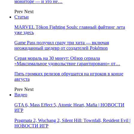
мониторе — и это не…
Prev
Next
Статьи
MARVEL Tōkon Fighting Souls: главный файтинг лета
уже здесь
Game Pass получил сразу три хита — включая
неожиданный шедевр от создателей Pokémon
Серая мораль на 30 минут: Обзор сериала
«Максимальное удовольствие гарантировано» от…
Пять громких релизов обрушатся на игроков в конце
августа
Prev
Next
Видео
GTA 6, Mass Effect 5, Atomic Heart, Mafia | НОВОСТИ
ИГР
Pragmata 2, Wuchang 2, Silent Hill: Townfall, Resident Evil |
НОВОСТИ ИГР