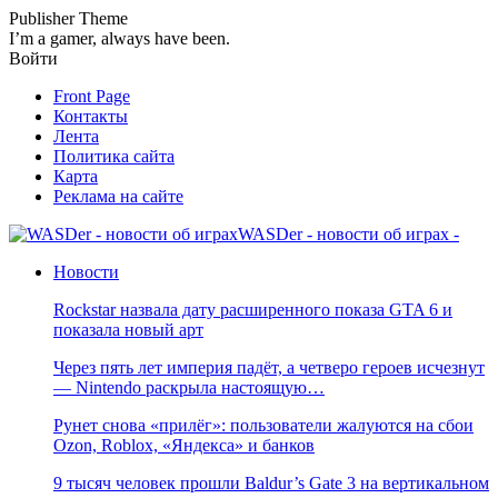
Publisher Theme
I’m a gamer, always have been.
Войти
Front Page
Контакты
Лента
Политика сайта
Карта
Реклама на сайте
WASDer - новости об играх -
Новости
Rockstar назвала дату расширенного показа GTA 6 и
показала новый арт
Через пять лет империя падёт, а четверо героев исчезнут
— Nintendo раскрыла настоящую…
Рунет снова «прилёг»: пользователи жалуются на сбои
Ozon, Roblox, «Яндекса» и банков
9 тысяч человек прошли Baldur’s Gate 3 на вертикальном