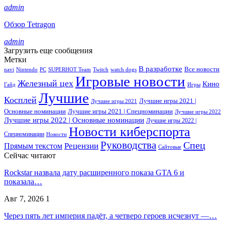
admin
Обзор Tetragon
admin
Загрузить еще сообщения
Метки
В разработке
Все новости
navi
Nintendo
PC
SUPERHOT Team
Twitch
watch dogs
Игровые новости
Железный цех
Кино
Гайд
Игры
Лучшие
Косплей
Лучшие игры 2021 |
Лучшие игры 2021
Основные номинации
Лучшие игры 2021 | Спецноминации
Лучшие игры 2022
Лучшие игры 2022 | Основные номинации
Лучшие игры 2022 |
Новости киберспорта
Спецноминации
Новости
Руководства
Спец
Прямым текстом
Рецензии
Сайтовые
Сейчас читают
Rockstar назвала дату расширенного показа GTA 6 и
показала…
Авг 7, 2026
1
Через пять лет империя падёт, а четверо героев исчезнут —…