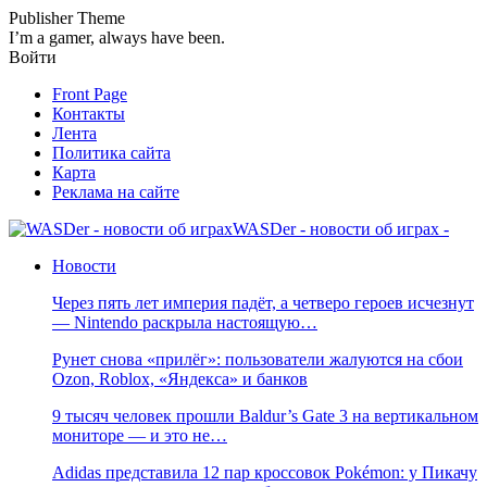
Publisher Theme
I’m a gamer, always have been.
Войти
Front Page
Контакты
Лента
Политика сайта
Карта
Реклама на сайте
WASDer - новости об играх -
Новости
Через пять лет империя падёт, а четверо героев исчезнут
— Nintendo раскрыла настоящую…
Рунет снова «прилёг»: пользователи жалуются на сбои
Ozon, Roblox, «Яндекса» и банков
9 тысяч человек прошли Baldur’s Gate 3 на вертикальном
мониторе — и это не…
Adidas представила 12 пар кроссовок Pokémon: у Пикачу