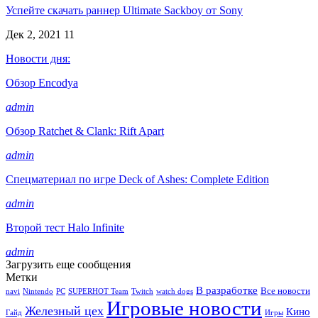
Успейте скачать раннер Ultimate Sackboy от Sony
Дек 2, 2021
11
Новости дня:
Обзор Encodya
admin
Обзор Ratchet & Clank: Rift Apart
admin
Спецматериал по игре Deck of Ashes: Complete Edition
admin
Второй тест Halo Infinite
admin
Загрузить еще сообщения
Метки
В разработке
Все новости
navi
Nintendo
PC
SUPERHOT Team
Twitch
watch dogs
Игровые новости
Железный цех
Кино
Гайд
Игры