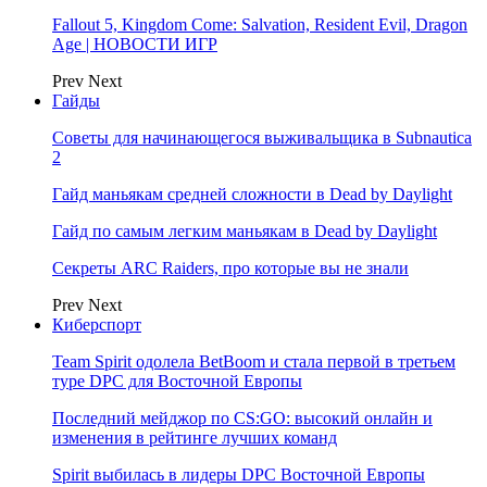
Fallout 5, Kingdom Come: Salvation, Resident Evil, Dragon
Age | НОВОСТИ ИГР
Prev
Next
Гайды
Советы для начинающегося выживальщика в Subnautica
2
Гайд маньякам средней сложности в Dead by Daylight
Гайд по самым легким маньякам в Dead by Daylight
Секреты ARC Raiders, про которые вы не знали
Prev
Next
Киберспорт
Team Spirit одолела BetBoom и стала первой в третьем
туре DPC для Восточной Европы
Последний мейджор по CS:GO: высокий онлайн и
изменения в рейтинге лучших команд
Spirit выбилась в лидеры DPC Восточной Европы