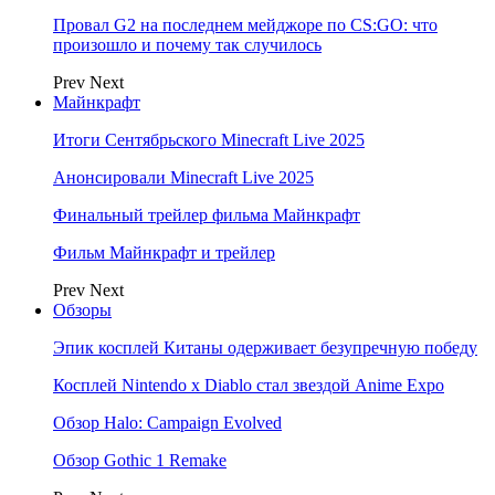
Провал G2 на последнем мейджоре по CS:GO: что
произошло и почему так случилось
Prev
Next
Майнкрафт
Итоги Сентябрьского Minecraft Live 2025
Анонсировали Minecraft Live 2025
Финальный трейлер фильма Майнкрафт
Фильм Майнкрафт и трейлер
Prev
Next
Обзоры
Эпик косплей Китаны одерживает безупречную победу
Косплей Nintendo x Diablo стал звездой Anime Expo
Обзор Halo: Campaign Evolved
Обзор Gothic 1 Remake