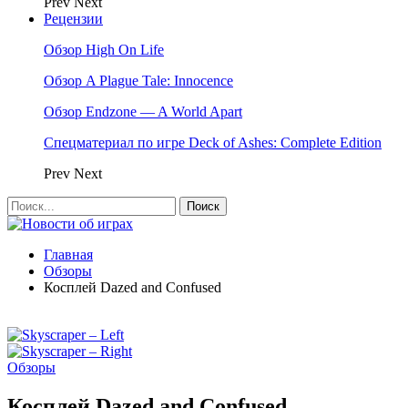
Prev
Next
Рецензии
Обзор High On Life
Обзор A Plague Tale: Innocence
Обзор Endzone — A World Apart
Спецматериал по игре Deck of Ashes: Complete Edition
Prev
Next
Главная
Обзоры
Косплей Dazed and Confused
Обзоры
Косплей Dazed and Confused