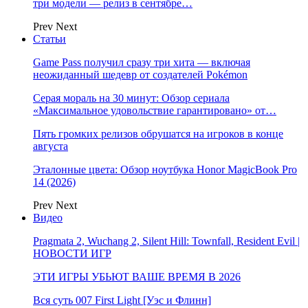
три модели — релиз в сентябре…
Prev
Next
Статьи
Game Pass получил сразу три хита — включая
неожиданный шедевр от создателей Pokémon
Серая мораль на 30 минут: Обзор сериала
«Максимальное удовольствие гарантировано» от…
Пять громких релизов обрушатся на игроков в конце
августа
Эталонные цвета: Обзор ноутбука Honor MagicBook Pro
14 (2026)
Prev
Next
Видео
Pragmata 2, Wuchang 2, Silent Hill: Townfall, Resident Evil |
НОВОСТИ ИГР
ЭТИ ИГРЫ УБЬЮТ ВАШЕ ВРЕМЯ В 2026
Вся суть 007 First Light [Уэс и Флинн]