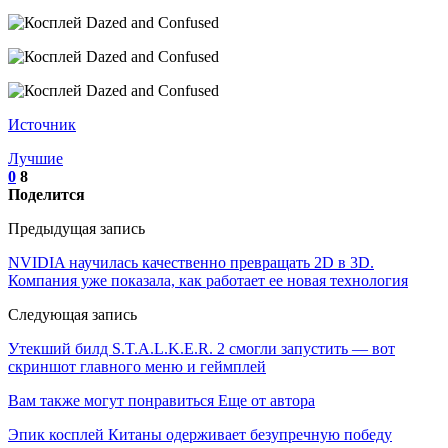
Источник
Лучшие
0
8
Поделится
Предыдущая запись
NVIDIA научилась качественно превращать 2D в 3D.
Компания уже показала, как работает ее новая технология
Следующая запись
Утекший билд S.T.A.L.K.E.R. 2 смогли запустить — вот
скриншот главного меню и геймплей
Вам также могут понравиться
Еще от автора
Эпик косплей Китаны одерживает безупречную победу