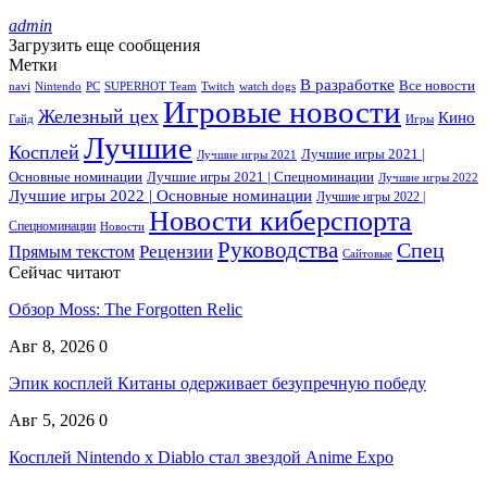
admin
Загрузить еще сообщения
Метки
В разработке
Все новости
navi
Nintendo
PC
SUPERHOT Team
Twitch
watch dogs
Игровые новости
Железный цех
Кино
Гайд
Игры
Лучшие
Косплей
Лучшие игры 2021 |
Лучшие игры 2021
Основные номинации
Лучшие игры 2021 | Спецноминации
Лучшие игры 2022
Лучшие игры 2022 | Основные номинации
Лучшие игры 2022 |
Новости киберспорта
Спецноминации
Новости
Руководства
Спец
Прямым текстом
Рецензии
Сайтовые
Сейчас читают
Обзор Moss: The Forgotten Relic
Авг 8, 2026
0
Эпик косплей Китаны одерживает безупречную победу
Авг 5, 2026
0
Косплей Nintendo x Diablo стал звездой Anime Expo