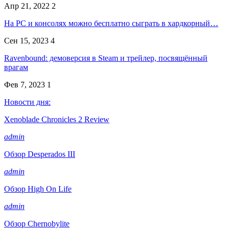
Апр 21, 2022
2
На PC и консолях можно бесплатно сыграть в хардкорный…
Сен 15, 2023
4
Ravenbound: демоверсия в Steam и трейлер, посвящённый
врагам
Фев 7, 2023
1
Новости дня:
Xenoblade Chronicles 2 Review
admin
Обзор Desperados III
admin
Обзор High On Life
admin
Обзор Chernobylite