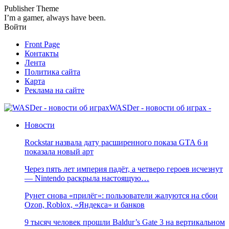
Publisher Theme
I’m a gamer, always have been.
Войти
Front Page
Контакты
Лента
Политика сайта
Карта
Реклама на сайте
WASDer - новости об играх -
Новости
Rockstar назвала дату расширенного показа GTA 6 и
показала новый арт
Через пять лет империя падёт, а четверо героев исчезнут
— Nintendo раскрыла настоящую…
Рунет снова «прилёг»: пользователи жалуются на сбои
Ozon, Roblox, «Яндекса» и банков
9 тысяч человек прошли Baldur’s Gate 3 на вертикальном