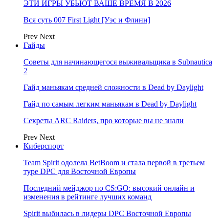
ЭТИ ИГРЫ УБЬЮТ ВАШЕ ВРЕМЯ В 2026
Вся суть 007 First Light [Уэс и Флинн]
Prev
Next
Гайды
Советы для начинающегося выживальщика в Subnautica
2
Гайд маньякам средней сложности в Dead by Daylight
Гайд по самым легким маньякам в Dead by Daylight
Секреты ARC Raiders, про которые вы не знали
Prev
Next
Киберспорт
Team Spirit одолела BetBoom и стала первой в третьем
туре DPC для Восточной Европы
Последний мейджор по CS:GO: высокий онлайн и
изменения в рейтинге лучших команд
Spirit выбилась в лидеры DPC Восточной Европы