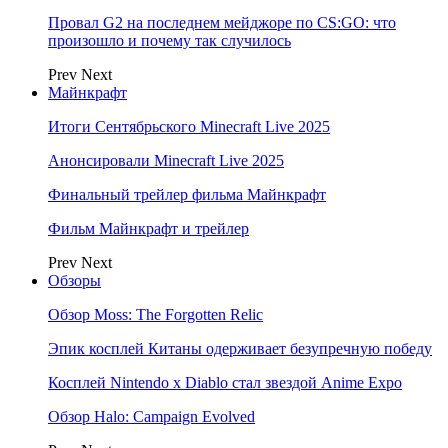
Провал G2 на последнем мейджоре по CS:GO: что
произошло и почему так случилось
Prev
Next
Майнкрафт
Итоги Сентябрьского Minecraft Live 2025
Анонсировали Minecraft Live 2025
Финальный трейлер фильма Майнкрафт
Фильм Майнкрафт и трейлер
Prev
Next
Обзоры
Обзор Moss: The Forgotten Relic
Эпик косплей Китаны одерживает безупречную победу
Косплей Nintendo x Diablo стал звездой Anime Expo
Обзор Halo: Campaign Evolved