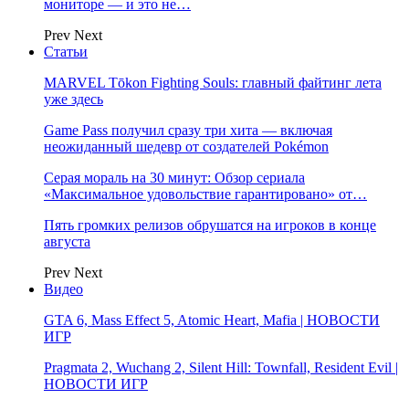
мониторе — и это не…
Prev
Next
Статьи
MARVEL Tōkon Fighting Souls: главный файтинг лета
уже здесь
Game Pass получил сразу три хита — включая
неожиданный шедевр от создателей Pokémon
Серая мораль на 30 минут: Обзор сериала
«Максимальное удовольствие гарантировано» от…
Пять громких релизов обрушатся на игроков в конце
августа
Prev
Next
Видео
GTA 6, Mass Effect 5, Atomic Heart, Mafia | НОВОСТИ
ИГР
Pragmata 2, Wuchang 2, Silent Hill: Townfall, Resident Evil |
НОВОСТИ ИГР