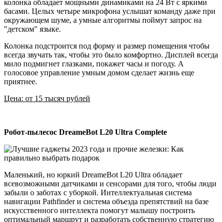
колонка обладает мощными динамиками на 24 Вт с яркими
басами. Целых четыре микрофона услышат команду даже при
окружающем шуме, а умные алгоритмы поймут запрос на
"детском" языке.
Колонка подстроится под форму и размер помещения чтобы
всегда звучать так, чтобы это было комфортно. Дисплей всегда
мило подмигнет глазками, покажет часы и погоду. А
голосовое управление умным домом сделает жизнь еще
приятнее.
Цена: от 15 тысяч рублей
Робот-пылесос DreameBot L20 Ultra Complete
Маленький, но юркий DreameBot L20 Ultra обладает
всевозможными датчиками и сенсорами для того, чтобы люди
забыли о заботах с уборкой. Интеллектуальная система
навигации Pathfinder и система объезда препятствий на базе
искусственного интеллекта помогут малышу построить
оптимальный маршрут и разработать собственную стратегию