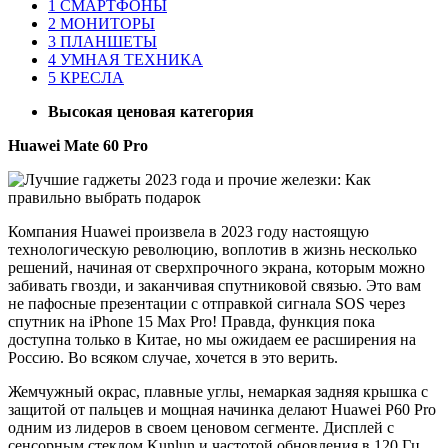
1
СМАРТФОНЫ
2
МОНИТОРЫ
3
ПЛАНШЕТЫ
4
УМНАЯ ТЕХНИКА
5
КРЕСЛА
Высокая ценовая категория
Huawei Mate 60 Pro
Компания Huawei произвела в 2023 году настоящую
технологическую революцию, воплотив в жизнь несколько
решений, начиная от сверхпрочного экрана, которым можно
забивать гвозди, и заканчивая спутниковой связью. Это вам
не пафосные презентации с отправкой сигнала SOS через
спутник на iPhone 15 Max Pro! Правда, функция пока
доступна только в Китае, но мы ожидаем ее расширения на
Россию. Во всяком случае, хочется в это верить.
Жемчужный окрас, плавные углы, немаркая задняя крышка с
защитой от пальцев и мощная начинка делают Huawei P60 Pro
одним из лидеров в своем ценовом сегменте. Дисплей с
сенсорным стеклом Kunlun и частотой обновления в 120 Гц