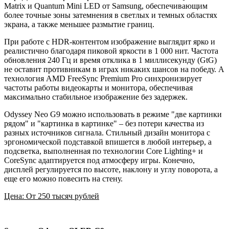
Matrix и Quantum Mini LED от Samsung, обеспечивающим
более точные зоны затемнения в светлых и темных областях
экрана, а также меньшее размытие границ.
При работе с HDR-контентом изображение выглядит ярко и
реалистично благодаря пиковой яркости в 1 000 нит. Частота
обновления 240 Гц и время отклика в 1 миллисекунду (GtG)
не оставит противникам в играх никаких шансов на победу. А
технология AMD FreeSync Premium Pro синхронизирует
частоты работы видеокарты и монитора, обеспечивая
максимально стабильное изображение без задержек.
Odyssey Neo G9 можно использовать в режиме "две картинки
рядом" и "картинка в картинке" – без потери качества из
разных источников сигнала. Стильный дизайн монитора с
эргономической подставкой впишется в любой интерьер, а
подсветка, выполненная по технологии Core Lighting+ и
CoreSync адаптируется под атмосферу игры. Конечно,
дисплей регулируется по высоте, наклону и углу поворота, а
еще его можно повесить на стену.
Цена: От 250 тысяч рублей