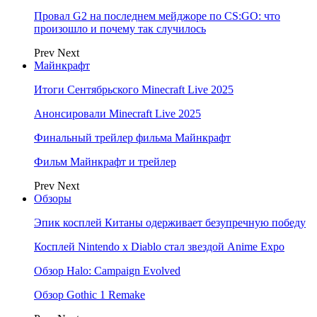
Провал G2 на последнем мейджоре по CS:GO: что
произошло и почему так случилось
Prev
Next
Майнкрафт
Итоги Сентябрьского Minecraft Live 2025
Анонсировали Minecraft Live 2025
Финальный трейлер фильма Майнкрафт
Фильм Майнкрафт и трейлер
Prev
Next
Обзоры
Эпик косплей Китаны одерживает безупречную победу
Косплей Nintendo x Diablo стал звездой Anime Expo
Обзор Halo: Campaign Evolved
Обзор Gothic 1 Remake