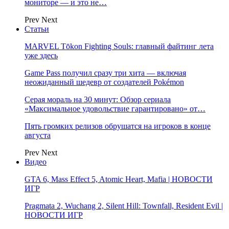
мониторе — и это не…
Prev
Next
Статьи
MARVEL Tōkon Fighting Souls: главный файтинг лета
уже здесь
Game Pass получил сразу три хита — включая
неожиданный шедевр от создателей Pokémon
Серая мораль на 30 минут: Обзор сериала
«Максимальное удовольствие гарантировано» от…
Пять громких релизов обрушатся на игроков в конце
августа
Prev
Next
Видео
GTA 6, Mass Effect 5, Atomic Heart, Mafia | НОВОСТИ
ИГР
Pragmata 2, Wuchang 2, Silent Hill: Townfall, Resident Evil |
НОВОСТИ ИГР