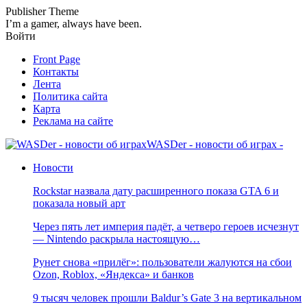
Publisher Theme
I’m a gamer, always have been.
Войти
Front Page
Контакты
Лента
Политика сайта
Карта
Реклама на сайте
WASDer - новости об играх -
Новости
Rockstar назвала дату расширенного показа GTA 6 и
показала новый арт
Через пять лет империя падёт, а четверо героев исчезнут
— Nintendo раскрыла настоящую…
Рунет снова «прилёг»: пользователи жалуются на сбои
Ozon, Roblox, «Яндекса» и банков
9 тысяч человек прошли Baldur’s Gate 3 на вертикальном