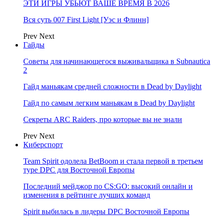
ЭТИ ИГРЫ УБЬЮТ ВАШЕ ВРЕМЯ В 2026
Вся суть 007 First Light [Уэс и Флинн]
Prev
Next
Гайды
Советы для начинающегося выживальщика в Subnautica
2
Гайд маньякам средней сложности в Dead by Daylight
Гайд по самым легким маньякам в Dead by Daylight
Секреты ARC Raiders, про которые вы не знали
Prev
Next
Киберспорт
Team Spirit одолела BetBoom и стала первой в третьем
туре DPC для Восточной Европы
Последний мейджор по CS:GO: высокий онлайн и
изменения в рейтинге лучших команд
Spirit выбилась в лидеры DPC Восточной Европы