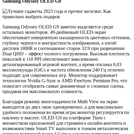
Samsung Odyssey OLED G9
Samsung Odyssey OLED G9 заметно выделяется среди
остальных мониторов. 49-дюймовый OLED-экран
обеспечивает невероятную насыщенность цветовых оттенков,
глубину черного и контрастность изображения, а изгиб
дисплея 1800R и соотношение сторон 32:9 при разрешении
Dual QHD – эффект полного погружения. Высокая плотность
пикселей в 110 PPI обеспечивает максимально
детализированный игровой контент, а время отклика 0,03
миллисекунды (GtG) и частота обновления 240 Гц отлично
подходят для современных игр. Монитор поддерживает
технологии Nvidia G-Sync и AMD FreeSync Premium Pro, что
помогает отобразить самые динамичные и сложные сцены,
придавая им максимальную плавность.
Благодаря режиму многозадачности Multi View на экран
выводится до двух окон одновременно, а для максимально
удобного положения во время игры монитор регулируется по
наклону и высоте. OLED G9 на платформе Tizen с
множеством приложений для стриминга онлайн-контента и
возможностями Smart TV выполнен в тонком металлическом
корпусе толщиной всего 4,5 мм и оснащен встроенными