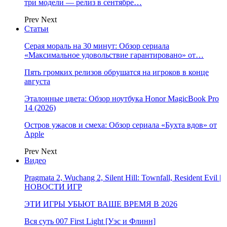
три модели — релиз в сентябре…
Prev
Next
Статьи
Серая мораль на 30 минут: Обзор сериала
«Максимальное удовольствие гарантировано» от…
Пять громких релизов обрушатся на игроков в конце
августа
Эталонные цвета: Обзор ноутбука Honor MagicBook Pro
14 (2026)
Остров ужасов и смеха: Обзор сериала «Бухта вдов» от
Apple
Prev
Next
Видео
Pragmata 2, Wuchang 2, Silent Hill: Townfall, Resident Evil |
НОВОСТИ ИГР
ЭТИ ИГРЫ УБЬЮТ ВАШЕ ВРЕМЯ В 2026
Вся суть 007 First Light [Уэс и Флинн]