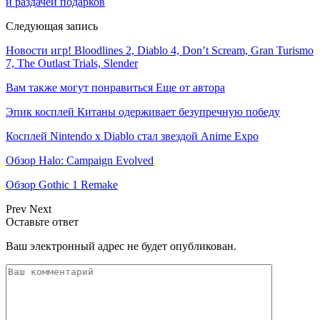
и раздачей подарков
Следующая запись
Новости игр! Bloodlines 2, Diablo 4, Don’t Scream, Gran Turismo
7, The Outlast Trials, Slender
Вам также могут понравиться
Еще от автора
Эпик косплей Китаны одерживает безупречную победу
Косплей Nintendo x Diablo стал звездой Anime Expo
Обзор Halo: Campaign Evolved
Обзор Gothic 1 Remake
Prev
Next
Оставьте ответ
Ваш электронный адрес не будет опубликован.