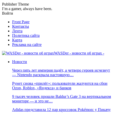
Publisher Theme
I’m a gamer, always have been.
Войти
Front Page
Контакты
Лента
Политика сайта
Карта
Реклама на сайте
WASDer - новости об играх -
Новости
Через пять лет империя падёт, а четверо героев исчезнут
— Nintendo раскрыла настоящую…
Рунет снова «прилёг»: пользователи жалуются на сбои
Ozon, Roblox, «Яндекса» и банков
9 тысяч человек прошли Baldur’s Gate 3 на вертикальном
мониторе — и это не…
Adidas представила 12 пар кроссовок Pokémon: у Пикачу