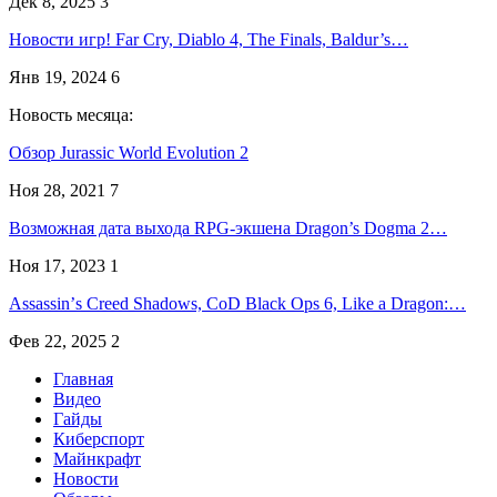
Дек 8, 2025
3
Новости игр! Far Cry, Diablo 4, The Finals, Baldur’s…
Янв 19, 2024
6
Новость месяца:
Обзор Jurassic World Evolution 2
Ноя 28, 2021
7
Возможная дата выхода RPG-экшена Dragon’s Dogma 2…
Ноя 17, 2023
1
Assassinʼs Creed Shadows, CoD Black Ops 6, Like a Dragon:…
Фев 22, 2025
2
Главная
Видео
Гайды
Киберспорт
Майнкрафт
Новости