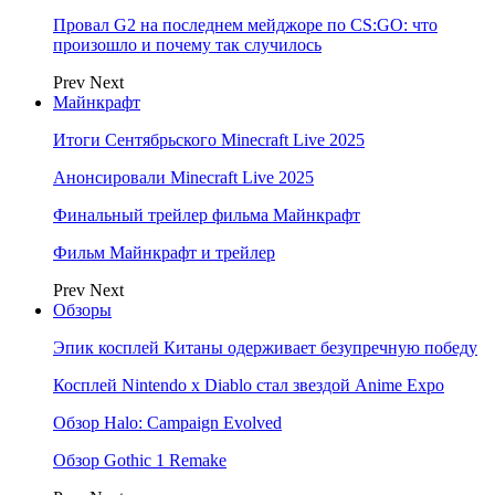
Провал G2 на последнем мейджоре по CS:GO: что
произошло и почему так случилось
Prev
Next
Майнкрафт
Итоги Сентябрьского Minecraft Live 2025
Анонсировали Minecraft Live 2025
Финальный трейлер фильма Майнкрафт
Фильм Майнкрафт и трейлер
Prev
Next
Обзоры
Эпик косплей Китаны одерживает безупречную победу
Косплей Nintendo x Diablo стал звездой Anime Expo
Обзор Halo: Campaign Evolved
Обзор Gothic 1 Remake