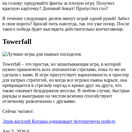
на голову: придумайте фанты за плохую игру. Получил
красную карточку? Допивай бокал! Пропустил гол?
В течение следующих десяти минут играй одной рукой! Забил
в свои ворота? Бросай пить навсегда, так это уже позор. После
такого победа будет выглядеть действительно впечатляюще.
Towerfall
Towerfall – это простая, но захватывающая игра, в которой
нужно прикончить всех оппонентов стрелами, пока то же не
сделали с вами. В игре присутствует вариативность и простор
для хитрых стратегий, но когда все игроки пьяны вдрызг, она
превращается в стрельбу наугад и крики друг на друга, что
также означает безудержное веселье. В любом случае, быстрые
раунды и выигрыши на чистом везении способствуют
отличному развлечению с друзьями.
Сейчас читают:
Эпик косплей Китаны одерживает безупречную победу
Авг 5, 2026
0