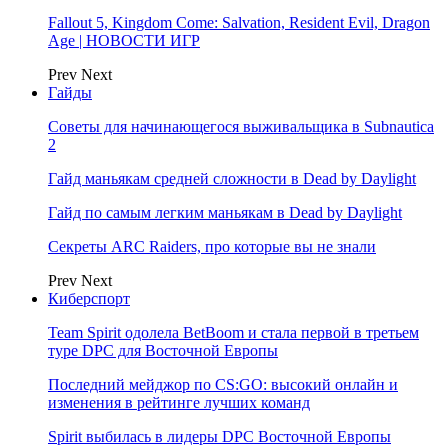
Fallout 5, Kingdom Come: Salvation, Resident Evil, Dragon
Age | НОВОСТИ ИГР
Prev
Next
Гайды
Советы для начинающегося выживальщика в Subnautica
2
Гайд маньякам средней сложности в Dead by Daylight
Гайд по самым легким маньякам в Dead by Daylight
Секреты ARC Raiders, про которые вы не знали
Prev
Next
Киберспорт
Team Spirit одолела BetBoom и стала первой в третьем
туре DPC для Восточной Европы
Последний мейджор по CS:GO: высокий онлайн и
изменения в рейтинге лучших команд
Spirit выбилась в лидеры DPC Восточной Европы