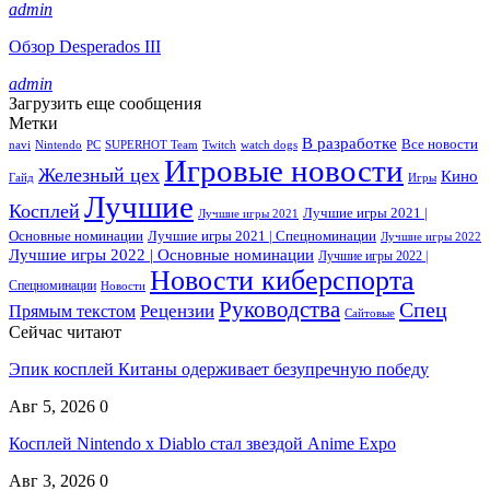
admin
Обзор Desperados III
admin
Загрузить еще сообщения
Метки
В разработке
Все новости
navi
Nintendo
PC
SUPERHOT Team
Twitch
watch dogs
Игровые новости
Железный цех
Кино
Гайд
Игры
Лучшие
Косплей
Лучшие игры 2021 |
Лучшие игры 2021
Основные номинации
Лучшие игры 2021 | Спецноминации
Лучшие игры 2022
Лучшие игры 2022 | Основные номинации
Лучшие игры 2022 |
Новости киберспорта
Спецноминации
Новости
Руководства
Спец
Прямым текстом
Рецензии
Сайтовые
Сейчас читают
Эпик косплей Китаны одерживает безупречную победу
Авг 5, 2026
0
Косплей Nintendo x Diablo стал звездой Anime Expo
Авг 3, 2026
0