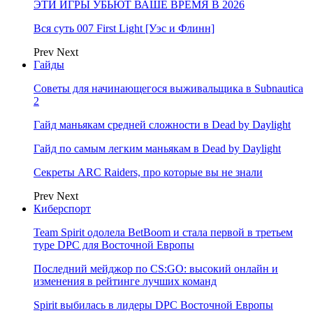
ЭТИ ИГРЫ УБЬЮТ ВАШЕ ВРЕМЯ В 2026
Вся суть 007 First Light [Уэс и Флинн]
Prev
Next
Гайды
Советы для начинающегося выживальщика в Subnautica
2
Гайд маньякам средней сложности в Dead by Daylight
Гайд по самым легким маньякам в Dead by Daylight
Секреты ARC Raiders, про которые вы не знали
Prev
Next
Киберспорт
Team Spirit одолела BetBoom и стала первой в третьем
туре DPC для Восточной Европы
Последний мейджор по CS:GO: высокий онлайн и
изменения в рейтинге лучших команд
Spirit выбилась в лидеры DPC Восточной Европы