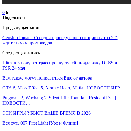
0
6
Поделится
Предыдущая запись
Genshin Impact: Сегодня проведут презентацию патча 2.7,
ждите пачку промокодов
Следующая запись
Hitman 3 получит трассировку лучей, поддержку DLSS и
FSR 24 мая
Вам также могут понравиться
Еще от автора
GTA 6, Mass Effect 5, Atomic Heart, Mafia | НОВОСТИ ИГР
Pragmata 2, Wuchang 2, Silent Hill: Townfall, Resident Evil |
НОВОСТИ…
ЭТИ ИГРЫ УБЬЮТ ВАШЕ ВРЕМЯ В 2026
Вся суть 007 First Light [Уэс и Флинн]