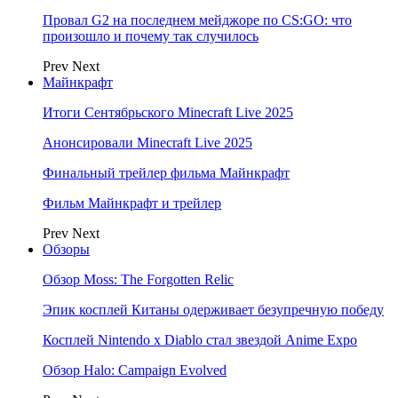
Провал G2 на последнем мейджоре по CS:GO: что
произошло и почему так случилось
Prev
Next
Майнкрафт
Итоги Сентябрьского Minecraft Live 2025
Анонсировали Minecraft Live 2025
Финальный трейлер фильма Майнкрафт
Фильм Майнкрафт и трейлер
Prev
Next
Обзоры
Обзор Moss: The Forgotten Relic
Эпик косплей Китаны одерживает безупречную победу
Косплей Nintendo x Diablo стал звездой Anime Expo
Обзор Halo: Campaign Evolved