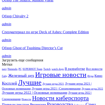
Обзор The Smurfs: Mission Vileaf
admin
Обзор Chivalry 2
admin
Спецматериал по игре Deck of Ashes: Complete Edition
admin
Обзор Ghost of Tsushima Director’s Cut
admin
Загрузить еще сообщения
Метки
В разработке
Все новости
navi
Nintendo
PC
SUPERHOT Team
Twitch
watch dogs
Игровые новости
Железный цех
Кино
Гайд
Игры
Лучшие
Косплей
Лучшие игры 2021 |
Лучшие игры 2021
Основные номинации
Лучшие игры 2021 | Спецноминации
Лучшие игры 2022
Лучшие игры 2022 | Основные номинации
Лучшие игры 2022 |
Новости киберспорта
Спецноминации
Новости
Руководства
Спец
Прямым текстом
Рецензии