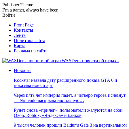
Publisher Theme
I’m a gamer, always have been.
Войти
Front Page
Контакты
Лента
Политика сайта
Карта
Реклама на сайте
WASDer - новости об играх -
Новости
Rockstar назвала дату расширенного показа GTA 6 и
показала новый арт
Через пять лет империя падёт, а четверо героев исчезнут
— Nintendo раскрыла настоящую…
Рунет снова «прилёг»: пользователи жалуются на сбои
Ozon, Roblox, «Яндекса» и банков
9 тысяч человек прошли Baldur’s Gate 3 на вертикальном