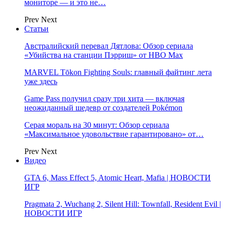
мониторе — и это не…
Prev
Next
Статьи
Австралийский перевал Дятлова: Обзор сериала
«Убийства на станции Пэрриш» от HBO Max
MARVEL Tōkon Fighting Souls: главный файтинг лета
уже здесь
Game Pass получил сразу три хита — включая
неожиданный шедевр от создателей Pokémon
Серая мораль на 30 минут: Обзор сериала
«Максимальное удовольствие гарантировано» от…
Prev
Next
Видео
GTA 6, Mass Effect 5, Atomic Heart, Mafia | НОВОСТИ
ИГР
Pragmata 2, Wuchang 2, Silent Hill: Townfall, Resident Evil |
НОВОСТИ ИГР