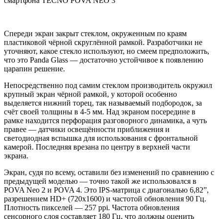
Спереди экран закрыт стеклом, окруженным по краям
пластиковой чёрной скруглённой рамкой. Разработчики не
уточняют, какое стекло используют, но смеем предположить,
что это Panda Glass — достаточно устойчивое к появлению
царапин решение.
Непосредственно под самим стеклом производитель окружил
крупный экран чёрной рамкой, у которой особенно
выделяется нижний торец, так называемый подбородок, за
счёт своей толщины в 4-5 мм. Над экраном посередине в
рамке находится перфорация разговорного динамика, а чуть
правее — датчики освещённости приближения и
светодиодная вспышка для использования с фронтальной
камерой. Последняя врезана по центру в верхней части
экрана.
Экран, судя по всему, оставили без изменений по сравнению с
предыдущей моделью — точно такой же использовался в
POVA Neo 2 и POVA 4. Это IPS-матрица с диагональю 6,82”,
разрешением HD+ (720х1600) и частотой обновления 90 Гц.
Плотность пикселей — 257 ppi. Частота обновления
сенсорного слоя составляет 180 Гц, что должны оценить