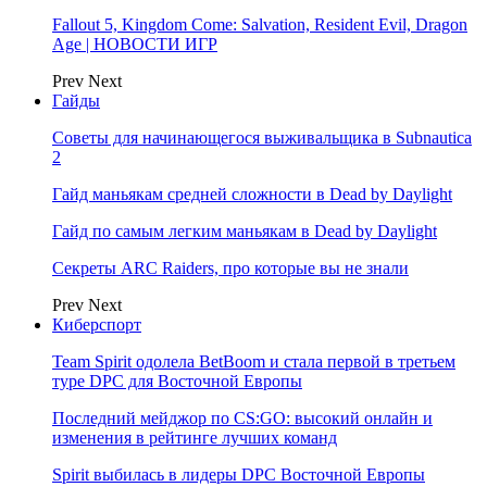
Fallout 5, Kingdom Come: Salvation, Resident Evil, Dragon
Age | НОВОСТИ ИГР
Prev
Next
Гайды
Советы для начинающегося выживальщика в Subnautica
2
Гайд маньякам средней сложности в Dead by Daylight
Гайд по самым легким маньякам в Dead by Daylight
Секреты ARC Raiders, про которые вы не знали
Prev
Next
Киберспорт
Team Spirit одолела BetBoom и стала первой в третьем
туре DPC для Восточной Европы
Последний мейджор по CS:GO: высокий онлайн и
изменения в рейтинге лучших команд
Spirit выбилась в лидеры DPC Восточной Европы