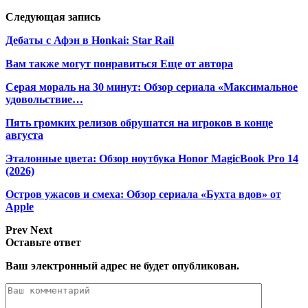
Следующая запись
Дебаты с Афэн в Honkai: Star Rail
Вам также могут понравиться
Еще от автора
Серая мораль на 30 минут: Обзор сериала «Максимальное
удовольствие…
Пять громких релизов обрушатся на игроков в конце
августа
Эталонные цвета: Обзор ноутбука Honor MagicBook Pro 14
(2026)
Остров ужасов и смеха: Обзор сериала «Бухта вдов» от
Apple
Prev
Next
Оставьте ответ
Ваш электронный адрес не будет опубликован.