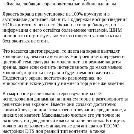
геймеры, любящие соревновательные мобильные игры.
Яркость экрана при установке на 100% вручную и в
авторежиме достигает 360 нит. Поддержки воспроизведения
HDR-контента у него нет. Экран на солнце бликует, но
информация с него остаётся более-менее читаемой. ШИМ
полностью отсутствует, так что за сильную усталость глаз
беспокоиться не стоит.
Что касается цветопередачи, то цвета на экране выглядят
холодновато, чем на самом деле. Настроек цветопередачи и
цветовой температуры на модели нет, а в режиме защиты
зрения, даже если снизить интенсивность до максимально
холодной, картинка все равно будет немного желтить.
Подсветка у экрана достаточно равномерная, но
микроскопические утечки у нижнего торца всё же заметны.
В смартфоне реализовано стереозвучание за счёт
использования динамика на нижнем торце и разговорного за
решёткой над экраном. Вместе они создают достаточно
громкий звук, но при этом качество звучания средненькое, а
низких не хватает. Максимально чистым его уж точно не
назовёшь, но для данного класса вполне неплохо. В опциях
можно использовать стандартные для аппаратов TECNO
настройки DTS под разный тип контента, а также