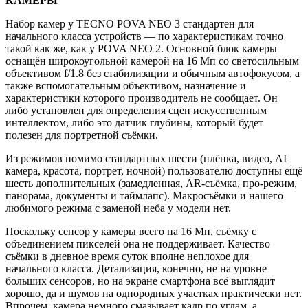
КАМЕРЫ
Набор камер у TECNO POVA NEO 3 стандартен для
начального класса устройств — по характеристикам точно
такой как же, как у POVA NEO 2. Основной блок камеры
оснащён широкоугольной камерой на 16 Мп со светосильным
объективом f/1.8 без стабилизации и обычным автофокусом, а
также вспомогательным объективом, назначение и
характеристики которого производитель не сообщает. Он
либо установлен для определения сцен искусственным
интеллектом, либо это датчик глубины, который будет
полезен для портретной съёмки.
Из режимов помимо стандартных шести (плёнка, видео, AI
камера, красота, портрет, ночной) пользователю доступны ещё
шесть дополнительных (замедленная, AR-съёмка, про-режим,
панорама, документы и таймлапс). Макросъёмки и нашего
любимого режима с заменой неба у модели нет.
Поскольку сенсор у камеры всего на 16 Мп, съёмку с
объединением пикселей она не поддерживает. Качество
съёмки в дневное время суток вполне неплохое для
начального класса. Детализация, конечно, не на уровне
больших сенсоров, но на экране смартфона всё выглядит
хорошо, да и шумов на однородных участках практически нет.
Впрочем, камера немного смазывает кадр по углам, а