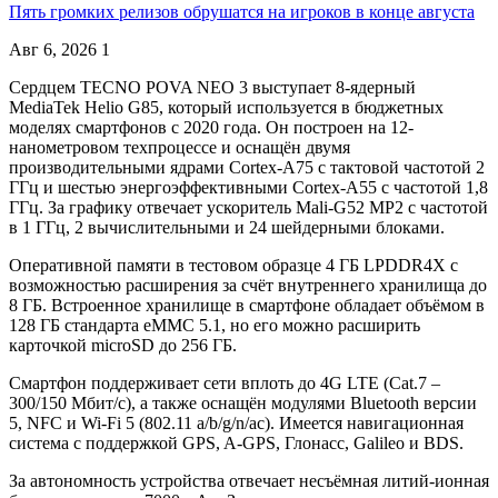
Пять громких релизов обрушатся на игроков в конце августа
Авг 6, 2026
1
Сердцем TECNO POVA NEO 3 выступает 8-ядерный
MediaTek Helio G85, который используется в бюджетных
моделях смартфонов с 2020 года. Он построен на 12-
нанометровом техпроцессе и оснащён двумя
производительными ядрами Cortex-A75 с тактовой частотой 2
ГГц и шестью энергоэффективными Cortex-A55 с частотой 1,8
ГГц. За графику отвечает ускоритель Mali-G52 MP2 с частотой
в 1 ГГц, 2 вычислительными и 24 шейдерными блоками.
Оперативной памяти в тестовом образце 4 ГБ LPDDR4X с
возможностью расширения за счёт внутреннего хранилища до
8 ГБ. Встроенное хранилище в смартфоне обладает объёмом в
128 ГБ стандарта eMMC 5.1, но его можно расширить
карточкой microSD до 256 ГБ.
Смартфон поддерживает сети вплоть до 4G LTE (Сat.7 –
300/150 Мбит/с), а также оснащён модулями Bluetooth версии
5, NFC и Wi-Fi 5 (802.11 a/b/g/n/ac). Имеется навигационная
система с поддержкой GPS, A-GPS, Глонасс, Galileo и BDS.
За автономность устройства отвечает несъёмная литий-ионная