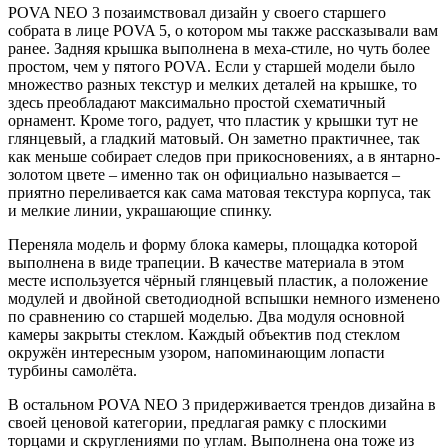
POVA NEO 3 позаимствовал дизайн у своего старшего
собрата в лице POVA 5, о котором мы также рассказывали вам
ранее. Задняя крышка выполнена в меха-стиле, но чуть более
простом, чем у пятого POVA. Если у старшей модели было
множество разных текстур и мелких деталей на крышке, то
здесь преобладают максимально простой схематичный
орнамент. Кроме того, радует, что пластик у крышки тут не
глянцевый, а гладкий матовый. Он заметно практичнее, так
как меньше собирает следов при прикосновениях, а в янтарно-
золотом цвете – именно так он официально называется –
приятно переливается как сама матовая текстура корпуса, так
и мелкие линии, украшающие спинку.
Переняла модель и форму блока камеры, площадка которой
выполнена в виде трапеции. В качестве материала в этом
месте используется чёрный глянцевый пластик, а положение
модулей и двойной светодиодной вспышки немного изменено
по сравнению со старшей моделью. Два модуля основной
камеры закрыты стеклом. Каждый объектив под стеклом
окружён интересным узором, напоминающим лопасти
турбины самолёта.
В остальном POVA NEO 3 придерживается трендов дизайна в
своей ценовой категории, предлагая рамку с плоскими
торцами и скруглениями по углам. Выполнена она тоже из