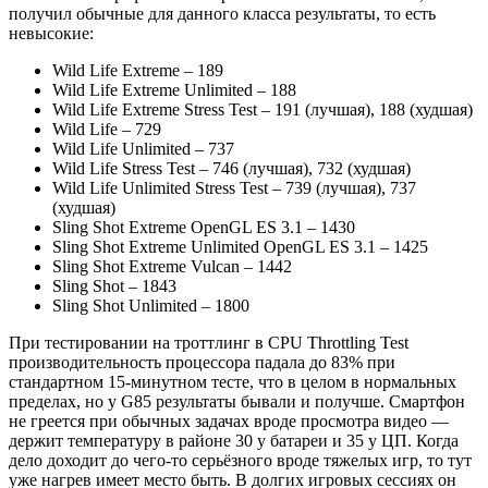
получил обычные для данного класса результаты, то есть
невысокие:
Wild Life Extreme – 189
Wild Life Extreme Unlimited – 188
Wild Life Extreme Stress Test – 191 (лучшая), 188 (худшая)
Wild Life – 729
Wild Life Unlimited – 737
Wild Life Stress Test – 746 (лучшая), 732 (худшая)
Wild Life Unlimited Stress Test – 739 (лучшая), 737
(худшая)
Sling Shot Extreme OpenGL ES 3.1 – 1430
Sling Shot Extreme Unlimited OpenGL ES 3.1 – 1425
Sling Shot Extreme Vulcan – 1442
Sling Shot – 1843
Sling Shot Unlimited – 1800
При тестировании на троттлинг в CPU Throttling Test
производительность процессора падала до 83% при
стандартном 15-минутном тесте, что в целом в нормальных
пределах, но у G85 результаты бывали и получше. Смартфон
не греется при обычных задачах вроде просмотра видео —
держит температуру в районе 30 у батареи и 35 у ЦП. Когда
дело доходит до чего-то серьёзного вроде тяжелых игр, то тут
уже нагрев имеет место быть. В долгих игровых сессиях он