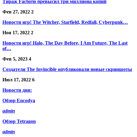
Тираж Factorio превысил три миллиона копий
Фев 27, 2022
2
Новости игр! The Witcher, Starfield, Redfall, Cyberpunk…
Ноя 17, 2022
2
Новости игр! Halo, The Day Before, I Am Future, The Last
of…
Фев 5, 2023
4
Создатели The Invincible опубликовали новые скриншоты
Июл 17, 2022
6
Новости дня:
Обзор Encodya
admin
Обзор Tetragon
admin