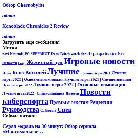
Обзор Chernobylite
admin
Xenoblade Chronicles 2 Review
admin
Загрузить еще сообщения
Метки
В разработке
Все
navi
Nintendo
PC
SUPERHOT Team
Twitch
watch dogs
Игровые новости
Железный цех
новости
Гайд
Лучшие
Косплей
Кино
Лучшие
Игры
Лучшие игры 2021
игры 2021 | Основные номинации
Лучшие игры 2021 | Спецноминации
Лучшие игры 2022 | Основные номинации
Лучшие игры 2022
Новости
Лучшие игры 2022 | Спецноминации
Новости
киберспорта
Прямым текстом
Рецензии
Руководства
Спец
Сайтовые
Сейчас читают
Серая мораль на 30 минут: Обзор сериала
«Максимальное…