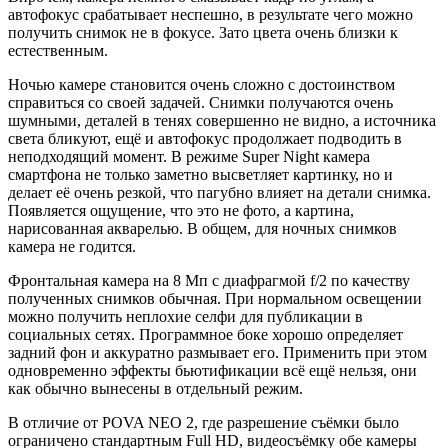
автофокус срабатывает неспешно, в результате чего можно
получить снимок не в фокусе. Зато цвета очень близки к
естественным.
Ночью камере становится очень сложно с достоинством
справиться со своей задачей. Снимки получаются очень
шумными, деталей в тенях совершенно не видно, а источника
света бликуют, ещё и автофокус продолжает подводить в
неподходящий момент. В режиме Super Night камера
смартфона не только заметно высветляет картинку, но и
делает её очень резкой, что пагубно влияет на детали снимка.
Появляется ощущение, что это не фото, а картина,
нарисованная акварелью. В общем, для ночных снимков
камера не годится.
Фронтальная камера на 8 Мп с диафрагмой f/2 по качеству
полученных снимков обычная. При нормальном освещении
можно получить неплохие селфи для публикации в
социальных сетях. Программное боке хорошо определяет
задний фон и аккуратно размывает его. Применить при этом
одновременно эффекты бьютификации всё ещё нельзя, они
как обычно вынесены в отдельный режим.
В отличие от POVA NEO 2, где разрешение съёмки было
ограничено стандартным Full HD, видеосъёмку обе камеры