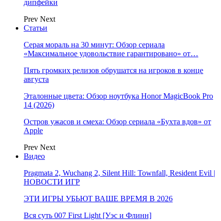
дипфейки
Prev
Next
Статьи
Серая мораль на 30 минут: Обзор сериала
«Максимальное удовольствие гарантировано» от…
Пять громких релизов обрушатся на игроков в конце
августа
Эталонные цвета: Обзор ноутбука Honor MagicBook Pro
14 (2026)
Остров ужасов и смеха: Обзор сериала «Бухта вдов» от
Apple
Prev
Next
Видео
Pragmata 2, Wuchang 2, Silent Hill: Townfall, Resident Evil |
НОВОСТИ ИГР
ЭТИ ИГРЫ УБЬЮТ ВАШЕ ВРЕМЯ В 2026
Вся суть 007 First Light [Уэс и Флинн]