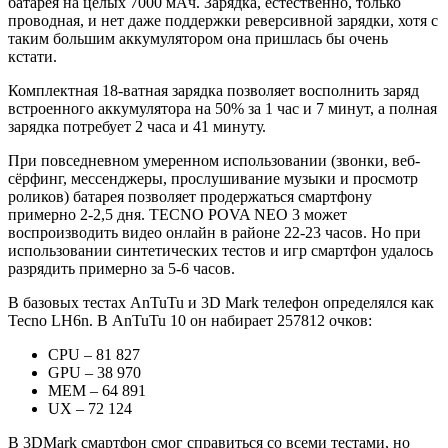
батарея на целых 7000 мАч. Зарядка, естественно, только
проводная, и нет даже поддержки реверсивной зарядки, хотя с
таким большим аккумулятором она пришлась бы очень
кстати.
Комплектная 18-ватная зарядка позволяет восполнить заряд
встроенного аккумулятора на 50% за 1 час и 7 минут, а полная
зарядка потребует 2 часа и 41 минуту.
При повседневном умеренном использовании (звонки, веб-
сёрфинг, мессенджеры, прослушивание музыки и просмотр
роликов) батарея позволяет продержаться смартфону
примерно 2-2,5 дня. TECNO POVA NEO 3 может
воспроизводить видео онлайн в районе 22-23 часов. Но при
использовании синтетических тестов и игр смартфон удалось
разрядить примерно за 5-6 часов.
В базовых тестах AnTuTu и 3D Mark телефон определялся как
Tecno LH6n. В AnTuTu 10 он набирает 257812 очков:
CPU – 81 827
GPU – 38 970
MEM – 64 891
UX – 72 124
В 3DMark смартфон смог справиться со всеми тестами, но