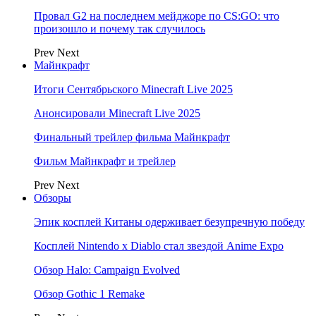
Провал G2 на последнем мейджоре по CS:GO: что
произошло и почему так случилось
Prev
Next
Майнкрафт
Итоги Сентябрьского Minecraft Live 2025
Анонсировали Minecraft Live 2025
Финальный трейлер фильма Майнкрафт
Фильм Майнкрафт и трейлер
Prev
Next
Обзоры
Эпик косплей Китаны одерживает безупречную победу
Косплей Nintendo x Diablo стал звездой Anime Expo
Обзор Halo: Campaign Evolved
Обзор Gothic 1 Remake