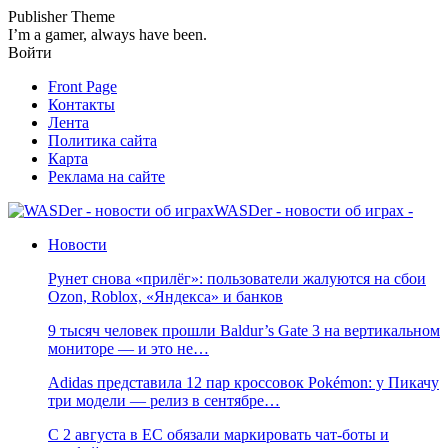
Publisher Theme
I’m a gamer, always have been.
Войти
Front Page
Контакты
Лента
Политика сайта
Карта
Реклама на сайте
WASDer - новости об играх -
Новости
Рунет снова «прилёг»: пользователи жалуются на сбои
Ozon, Roblox, «Яндекса» и банков
9 тысяч человек прошли Baldur’s Gate 3 на вертикальном
мониторе — и это не…
Adidas представила 12 пар кроссовок Pokémon: у Пикачу
три модели — релиз в сентябре…
С 2 августа в ЕС обязали маркировать чат-боты и