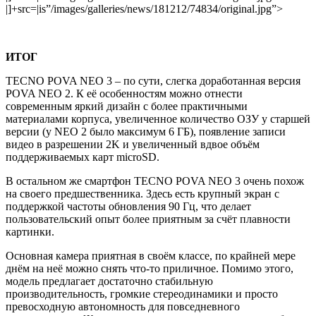
|]+src=|is”/images/galleries/news/181212/74834/original.jpg”>
ИТОГ
TECNO POVA NEO 3 – по сути, слегка доработанная версия
POVA NEO 2. К её особенностям можно отнести
современным яркий дизайн с более практичными
материалами корпуса, увеличенное количество ОЗУ у старшей
версии (у NEO 2 было максимум 6 ГБ), появление записи
видео в разрешении 2K и увеличенный вдвое объём
поддерживаемых карт microSD.
В остальном же смартфон TECNO POVA NEO 3 очень похож
на своего предшественника. Здесь есть крупный экран с
поддержкой частоты обновления 90 Гц, что делает
пользовательский опыт более приятным за счёт плавности
картинки.
Основная камера приятная в своём классе, по крайней мере
днём на неё можно снять что-то приличное. Помимо этого,
модель предлагает достаточно стабильную
производительность, громкие стереодинамики и просто
превосходную автономность для повседневного