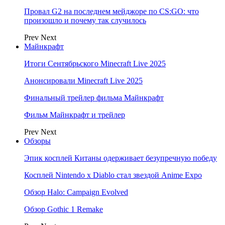
Провал G2 на последнем мейджоре по CS:GO: что
произошло и почему так случилось
Prev
Next
Майнкрафт
Итоги Сентябрьского Minecraft Live 2025
Анонсировали Minecraft Live 2025
Финальный трейлер фильма Майнкрафт
Фильм Майнкрафт и трейлер
Prev
Next
Обзоры
Эпик косплей Китаны одерживает безупречную победу
Косплей Nintendo x Diablo стал звездой Anime Expo
Обзор Halo: Campaign Evolved
Обзор Gothic 1 Remake