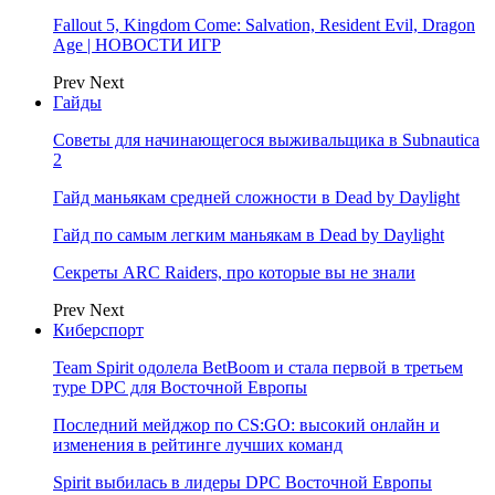
Fallout 5, Kingdom Come: Salvation, Resident Evil, Dragon
Age | НОВОСТИ ИГР
Prev
Next
Гайды
Советы для начинающегося выживальщика в Subnautica
2
Гайд маньякам средней сложности в Dead by Daylight
Гайд по самым легким маньякам в Dead by Daylight
Секреты ARC Raiders, про которые вы не знали
Prev
Next
Киберспорт
Team Spirit одолела BetBoom и стала первой в третьем
туре DPC для Восточной Европы
Последний мейджор по CS:GO: высокий онлайн и
изменения в рейтинге лучших команд
Spirit выбилась в лидеры DPC Восточной Европы