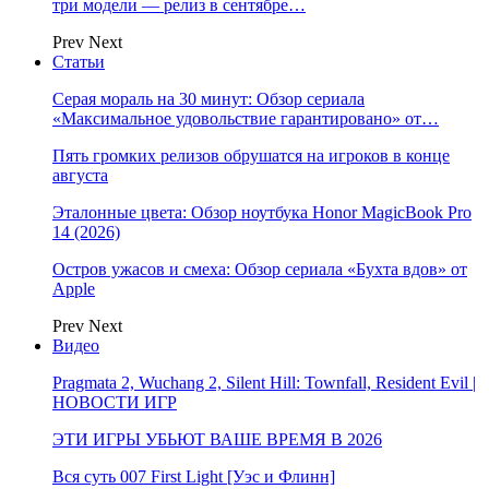
три модели — релиз в сентябре…
Prev
Next
Статьи
Серая мораль на 30 минут: Обзор сериала
«Максимальное удовольствие гарантировано» от…
Пять громких релизов обрушатся на игроков в конце
августа
Эталонные цвета: Обзор ноутбука Honor MagicBook Pro
14 (2026)
Остров ужасов и смеха: Обзор сериала «Бухта вдов» от
Apple
Prev
Next
Видео
Pragmata 2, Wuchang 2, Silent Hill: Townfall, Resident Evil |
НОВОСТИ ИГР
ЭТИ ИГРЫ УБЬЮТ ВАШЕ ВРЕМЯ В 2026
Вся суть 007 First Light [Уэс и Флинн]