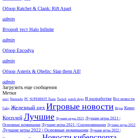
Обзор Ratchet & Clank: Rift Apart
admin
Второй тест Halo Infinite
admin
Обзор Encodya
admin
Обзор Asterix & Obelix: Slap them All!
admin
Загрузить еще сообщения
Метки
В разработке
Все новости
navi
Nintendo
PC
SUPERHOT Team
Twitch
watch dogs
Игровые новости
Железный цех
Кино
Гайд
Игры
Лучшие
Косплей
Лучшие игры 2021 |
Лучшие игры 2021
Основные номинации
Лучшие игры 2021 | Спецноминации
Лучшие игры 2022
Лучшие игры 2022 | Основные номинации
Лучшие игры 2022 |
Новости киберспорта