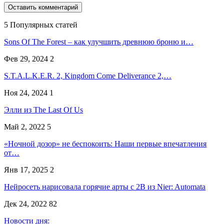
5 Популярных статей
Sons Of The Forest – как улучшить древнюю броню и…
Фев 29, 2024
2
S.T.A.L.K.E.R. 2, Kingdom Come Deliverance 2,…
Ноя 24, 2024
1
Элли из The Last Of Us
Май 2, 2022
5
«Ночной дозор» не беспокоить: Наши первые впечатления
от…
Янв 17, 2025
2
Нейросеть нарисовала горячие арты с 2B из Nier: Automata
Дек 24, 2022
82
Новости дня: