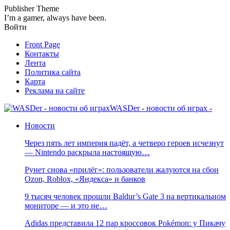
Publisher Theme
I’m a gamer, always have been.
Войти
Front Page
Контакты
Лента
Политика сайта
Карта
Реклама на сайте
WASDer - новости об играх -
Новости
Через пять лет империя падёт, а четверо героев исчезнут
— Nintendo раскрыла настоящую…
Рунет снова «прилёг»: пользователи жалуются на сбои
Ozon, Roblox, «Яндекса» и банков
9 тысяч человек прошли Baldur’s Gate 3 на вертикальном
мониторе — и это не…
Adidas представила 12 пар кроссовок Pokémon: у Пикачу