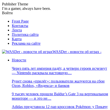
Publisher Theme
I’m a gamer, always have been.
Войти
Front Page
Контакты
Лента
Политика сайта
Карта
Реклама на сайте
WASDer - новости об играх -
Новости
Через пять лет империя падёт, а четверо героев исчезнут
— Nintendo раскрыла настоящую…
Рунет снова «прилёг»: пользователи жалуются на сбои
Ozon, Roblox, «Яндекса» и банков
9 тысяч человек прошли Baldur’s Gate 3 на вертикальном
мониторе — и это не…
Adidas представила 12 пар кроссовок Pokémon: у Пикачу