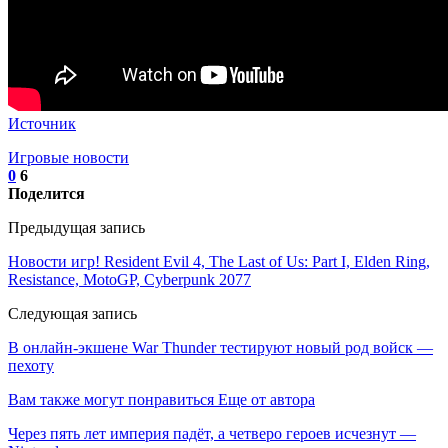
Источник
Игровые новости
0
6
Поделится
Предыдущая запись
Новости игр! Resident Evil 4, The Last of Us: Part I, Elden Ring,
Resistance, MotoGP, Cyberpunk 2077
Следующая запись
В онлайн-экшене War Thunder тестируют новый род войск —
пехоту
Вам также могут понравиться
Еще от автора
Через пять лет империя падёт, а четверо героев исчезнут —