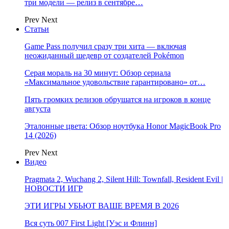
три модели — релиз в сентябре…
Prev
Next
Статьи
Game Pass получил сразу три хита — включая
неожиданный шедевр от создателей Pokémon
Серая мораль на 30 минут: Обзор сериала
«Максимальное удовольствие гарантировано» от…
Пять громких релизов обрушатся на игроков в конце
августа
Эталонные цвета: Обзор ноутбука Honor MagicBook Pro
14 (2026)
Prev
Next
Видео
Pragmata 2, Wuchang 2, Silent Hill: Townfall, Resident Evil |
НОВОСТИ ИГР
ЭТИ ИГРЫ УБЬЮТ ВАШЕ ВРЕМЯ В 2026
Вся суть 007 First Light [Уэс и Флинн]