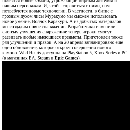
появятся новые кэмоно, угрожающие мирным жителям и
нашим персонажам. И, чтобы справиться с ними, нам
потребуются новые технологии. В частности, в битве с
грозным духом лисы Муракумо мы сможем использовать
новое умение, Волчок Каракури. А из добытых материалов
мы создадим новое снаряжение. Разработчики изменили
систему улучшения снаряжения: теперь игроки смогут
развивать любые имеющиеся предметы. Приготовлен также
ряд улучшений и правок. А на 20 апреля запланировано ещё
одно обновление, которое откроет совершенно нового
кэмоно. Wild Hearts доступна на PlayStation 5, Xbox Series и РС
(в магазинах EA,
Steam
и
Epic Games
).