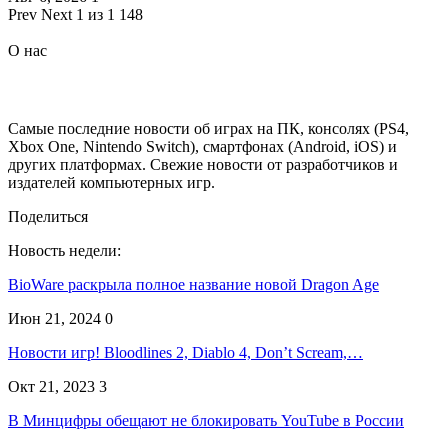
Prev
Next
1 из 1 148
О нас
Самые последние новости об играх на ПК, консолях (PS4,
Xbox One, Nintendo Switch), смартфонах (Android, iOS) и
других платформах. Свежие новости от разработчиков и
издателей компьютерных игр.
Поделиться
Новость недели:
BioWare раскрыла полное название новой Dragon Age
Июн 21, 2024
0
Новости игр! Bloodlines 2, Diablo 4, Don’t Scream,…
Окт 21, 2023
3
В Минцифры обещают не блокировать YouTube в России