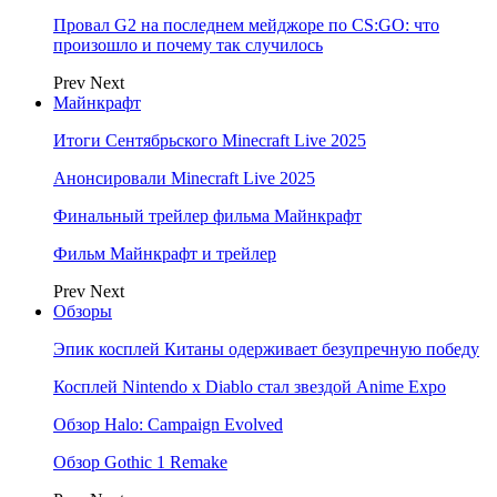
Провал G2 на последнем мейджоре по CS:GO: что
произошло и почему так случилось
Prev
Next
Майнкрафт
Итоги Сентябрьского Minecraft Live 2025
Анонсировали Minecraft Live 2025
Финальный трейлер фильма Майнкрафт
Фильм Майнкрафт и трейлер
Prev
Next
Обзоры
Эпик косплей Китаны одерживает безупречную победу
Косплей Nintendo x Diablo стал звездой Anime Expo
Обзор Halo: Campaign Evolved
Обзор Gothic 1 Remake