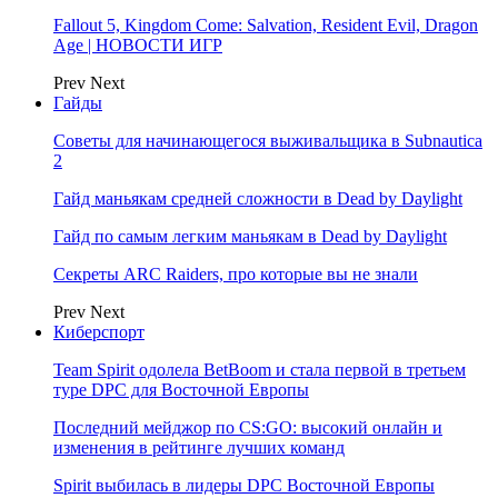
Fallout 5, Kingdom Come: Salvation, Resident Evil, Dragon
Age | НОВОСТИ ИГР
Prev
Next
Гайды
Советы для начинающегося выживальщика в Subnautica
2
Гайд маньякам средней сложности в Dead by Daylight
Гайд по самым легким маньякам в Dead by Daylight
Секреты ARC Raiders, про которые вы не знали
Prev
Next
Киберспорт
Team Spirit одолела BetBoom и стала первой в третьем
туре DPC для Восточной Европы
Последний мейджор по CS:GO: высокий онлайн и
изменения в рейтинге лучших команд
Spirit выбилась в лидеры DPC Восточной Европы