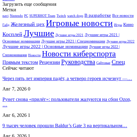
Загрузить еще сообщения
Метки
В разработке
Все новости
navi
Nintendo
PC
SUPERHOT Team
Twitch
watch dogs
Игровые новости
Железный цех
Кино
Гайд
Игры
Лучшие
Косплей
Лучшие игры 2021 |
Лучшие игры 2021
Основные номинации
Лучшие игры 2021 | Спецноминации
Лучшие игры 2022
Лучшие игры 2022 | Основные номинации
Лучшие игры 2022 |
Новости киберспорта
Спецноминации
Новости
Руководства
Спец
Прямым текстом
Рецензии
Сайтовые
Сейчас читают
Через пять лет империя падёт, а четверо героев исчезнут —…
Авг 7, 2026
0
Рунет снова «прилёг»: пользователи жалуются на сбои Ozon,
…
Авг 6, 2026
1
9 тысяч человек прошли Baldur’s Gate 3 на вертикальном…
Авг 6, 2026
1