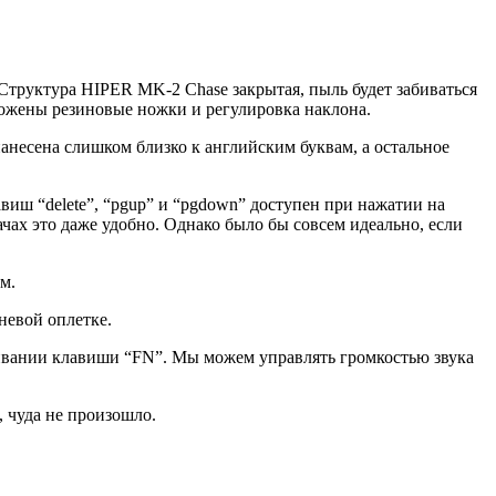
 Структура HIPER MK-2 Chase закрытая, пыль будет забиваться
ложены резиновые ножки и регулировка наклона.
несена слишком близко к английским буквам, а остальное
иш “delete”, “pgup” и “pgdown” доступен при нажатии на
ачах это даже удобно. Однако было бы совсем идеально, если
м.
невой оплетке.
ивании клавиши “FN”. Мы можем управлять громкостью звука
, чуда не произошло.