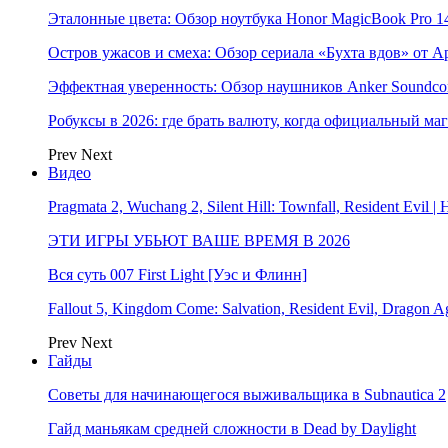
Эталонные цвета: Обзор ноутбука Honor MagicBook Pro 14
Остров ужасов и смеха: Обзор сериала «Бухта вдов» от A
Эффектная уверенность: Обзор наушников Anker Soundcor
Робуксы в 2026: где брать валюту, когда официальный ма
Prev
Next
Видео
Pragmata 2, Wuchang 2, Silent Hill: Townfall, Resident Ev
ЭТИ ИГРЫ УБЬЮТ ВАШЕ ВРЕМЯ В 2026
Вся суть 007 First Light [Уэс и Флинн]
Fallout 5, Kingdom Come: Salvation, Resident Evil, Drag
Prev
Next
Гайды
Советы для начинающегося выживальщика в Subnautica 2
Гайд маньякам средней сложности в Dead by Daylight