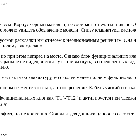
массы. Корпус черный матовый, не собирает отпечатки пальцев.
рце можно увидеть обозначение модели. Снизу клавиатуры распо
сской раскладки мы отнесем к неоднозначным решениям. Она на
 почему так сделано.
но при этом numpad на месте. Однако блок функциональных клав
я раньше не видел, и если чуть привыкнуть, в определенных зад
льно.
компактную клавиатуру, но с более-менее полным функционало
овом сегменте это стандартное решение. Кабель мягкий и в тка
 функциональных кнопках “F1”-”F12” и активируется при удерж
узу.
фтят, но не критично. Стандарт для данного ценового сегмента