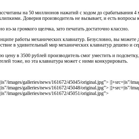
считаны на 50 миллионов нажатий с ходом до срабатывания 4 мм
хлипкими. Доверия производитель не вызывает, и есть вопросы 
о из-за громкого щелчка, зато печатать достаточно классно.
ципе работы механических клавиатур. Безусловно, вы можете до
ествие в удивительный мир механических клавиатур дешево и се
ую цену в 3500 рублей производитель смог уместить и подсветку
телей тоже, но эта клавиатура может с ними конкурировать.
=|is”/images/galleries/news/161672/45045/original.jpg”> |]+src=|is”/im
=|is”/images/galleries/news/161672/45048/original.jpg”> |]+src=|is”/im
=|is”/images/galleries/news/161672/45051/original.jpg”>