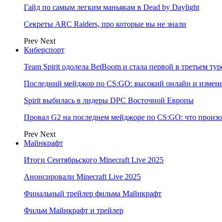
Гайд по самым легким маньякам в Dead by Daylight
Секреты ARC Raiders, про которые вы не знали
Prev
Next
Киберспорт
Team Spirit одолела BetBoom и стала первой в третьем т
Последний мейджор по CS:GO: высокий онлайн и измене
Spirit выбилась в лидеры DPC Восточной Европы
Провал G2 на последнем мейджоре по CS:GO: что произо
Prev
Next
Майнкрафт
Итоги Сентябрьского Minecraft Live 2025
Анонсировали Minecraft Live 2025
Финальный трейлер фильма Майнкрафт
Фильм Майнкрафт и трейлер