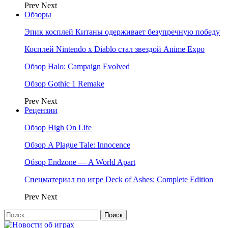
Prev
Next
Обзоры
Эпик косплей Китаны одерживает безупречную победу
Косплей Nintendo x Diablo стал звездой Anime Expo
Обзор Halo: Campaign Evolved
Обзор Gothic 1 Remake
Prev
Next
Рецензии
Обзор High On Life
Обзор A Plague Tale: Innocence
Обзор Endzone — A World Apart
Спецматериал по игре Deck of Ashes: Complete Edition
Prev
Next