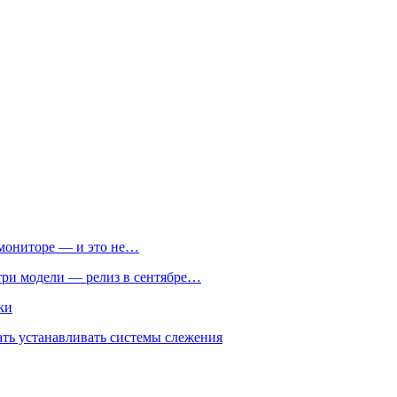
м мониторе — и это не…
 три модели — релиз в сентябре…
ки
ть устанавливать системы слежения