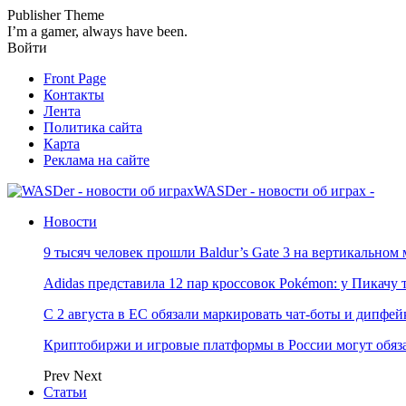
Publisher Theme
I’m a gamer, always have been.
Войти
Front Page
Контакты
Лента
Политика сайта
Карта
Реклама на сайте
WASDer - новости об играх -
Новости
9 тысяч человек прошли Baldur’s Gate 3 на вертикально
Adidas представила 12 пар кроссовок Pokémon: у Пикачу
С 2 августа в ЕС обязали маркировать чат-боты и дипфей
Криптобиржи и игровые платформы в России могут обяза
Prev
Next
Статьи