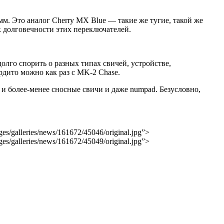
. Это аналог Cherry MX Blue — такие же тугие, такой же
к долговечности этих переключателей.
лго спорить о разных типах свичей, устройстве,
рдито можно как раз с MK-2 Chase.
, и более-менее сносные свичи и даже numpad. Безусловно,
ages/galleries/news/161672/45046/original.jpg”>
ages/galleries/news/161672/45049/original.jpg”>