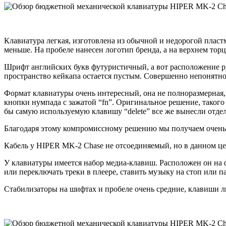
Клавиатура легкая, изготовлена из обычной и недорогой пласт
меньше. На пробеле нанесен логотип бренда, а на верхнем то
Шрифт английских букв футуристичный, а вот расположение ру
пространство кейкапа остается пустым. Совершенно непонятно
Формат клавиатуры очень интересный, она не полноразмерная, 
кнопки нумпада с зажатой “fn”. Оригинальное решение, такого 
бы самую используемую клавишу “delete” все же вынесли отде
Благодаря этому компромиссному решению мы получаем очень 
Кабель у HIPER MK-2 Chase не отсоединяемый, но в данном цен
У клавиатуры имеется набор медиа-клавиш. Расположен он на
или переключать треки в плеере, ставить музыку на стоп или па
Стабилизаторы на шифтах и пробеле очень средние, клавиши лю