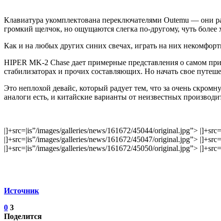
Клавиатура укомплектована переключателями Outemu — они рас
громкий щелчок, но ощущаются слегка по-другому, чуть более 
Как и на любых других синих свечах, играть на них некомфортн
HIPER MK-2 Chase дает примерные представления о самом прин
стабилизаторах и прочих составляющих. Но начать свое путеш
Это неплохой девайс, который радует тем, что за очень скромн
аналоги есть, и китайские варианты от неизвестных производи
|]+src=|is”/images/galleries/news/161672/45044/original.jpg”> |]+src
|]+src=|is”/images/galleries/news/161672/45047/original.jpg”> |]+src
|]+src=|is”/images/galleries/news/161672/45050/original.jpg”> |]+src
Источник
0
3
Поделится