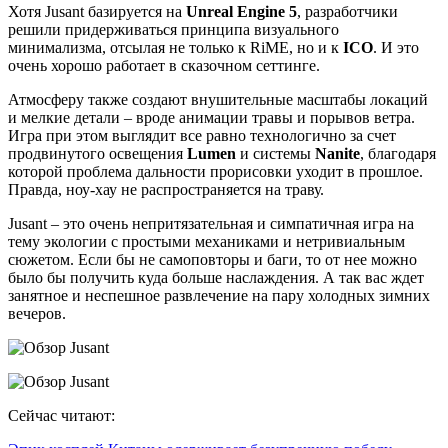
Хотя Jusant базируется на
Unreal Engine 5
, разработчики
решили придерживаться принципа визуального
минимализма, отсылая не только к RiME, но и к
ICO
. И это
очень хорошо работает в сказочном сеттинге.
Атмосферу также создают внушительные масштабы локаций
и мелкие детали – вроде анимации травы и порывов ветра.
Игра при этом выглядит все равно технологично за счет
продвинутого освещения
Lumen
и системы
Nanite
, благодаря
которой проблема дальности прорисовки уходит в прошлое.
Правда, ноу-хау не распространяется на траву.
Jusant – это очень непритязательная и симпатичная игра на
тему экологии с простыми механиками и нетривиальным
сюжетом. Если бы не самоповторы и баги, то от нее можно
было бы получить куда больше наслаждения. А так вас ждет
занятное и неспешное развлечение на пару холодных зимних
вечеров.
Сейчас читают: