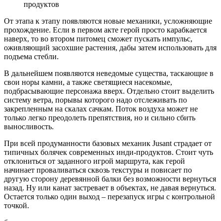
продуктов
От этапа к этапу появляются новые механики, усложняющие
прохождение. Если в первом акте герой просто карабкается
наверх, то во втором питомец сможет пускать импульс,
оживляющий засохшие растения, дабы затем использовать для
подъема стебли.
В дальнейшем появляются неведомые существа, таскающие в
свои норы камни, а также светящиеся насекомые,
подбрасывающие персонажа вверх. Отдельно стоит выделить
систему ветра, порывы которого надо отслеживать по
закрепленным на скалах сачкам. Поток воздуха может не
только легко преодолеть препятствия, но и сильно сбить
выносливость.
При всей продуманности базовых механик Jusant страдает от
типичных болячек современных инди-продуктов. Стоит чуть
отклониться от заданного игрой маршрута, как герой
начинает проваливаться сквозь текстуры и повисает по
другую сторону деревянной балки без возможности вернуться
назад. Ну или канат застревает в объектах, не давая вернуться.
Остается только один выход – перезапуск игры с контрольной
точкой.