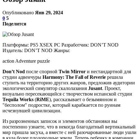
Опубликовано
Янв 29, 2024
0
5
Поделится
Платформы: PS5 XSEX PC Разработчик: DON’T NOD
Издатель: DON’T NOD Жанры:
action Adventure puzzle
Don’t Nod
после спорной
Twin Mirror
и нестандартной для
студии адвенчуры
Harmony: The Fall of Reverie
решила
ступить на территорию других жанров, предложив аудитории
экологический симулятор скалолазания
Jusant
. Проект,
визуально пересекающийся с творчеством испанской студии
Tequila Works
(
RiME
), рассказывает о безымянном и
"бесполом" подростке, который карабкается по руинам
исчезнувшей цивилизации.
Из разрозненных записок и элементов обстановки вы
постепенно узнаете, что в некогда благодатный вертикальный
мир пришла засуха, а вместе с ней разочарованные люди ушли
в куда более плодородные земли. Теперь ребенку в компании