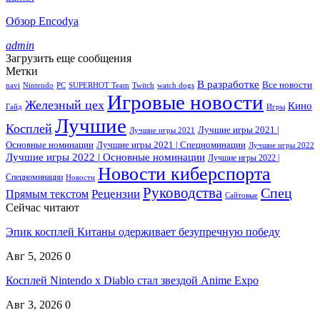
Обзор Encodya
admin
Загрузить еще сообщения
Метки
В разработке
Все новости
navi
Nintendo
PC
SUPERHOT Team
Twitch
watch dogs
Игровые новости
Железный цех
Кино
Гайд
Игры
Лучшие
Косплей
Лучшие игры 2021 |
Лучшие игры 2021
Основные номинации
Лучшие игры 2021 | Спецноминации
Лучшие игры 2022
Лучшие игры 2022 | Основные номинации
Лучшие игры 2022 |
Новости киберспорта
Спецноминации
Новости
Руководства
Спец
Прямым текстом
Рецензии
Сайтовые
Сейчас читают
Эпик косплей Китаны одерживает безупречную победу
Авг 5, 2026
0
Косплей Nintendo x Diablo стал звездой Anime Expo
Авг 3, 2026
0