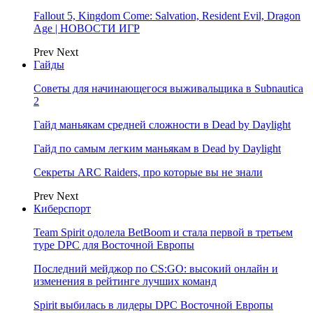
Fallout 5, Kingdom Come: Salvation, Resident Evil, Dragon
Age | НОВОСТИ ИГР
Prev
Next
Гайды
Советы для начинающегося выживальщика в Subnautica
2
Гайд маньякам средней сложности в Dead by Daylight
Гайд по самым легким маньякам в Dead by Daylight
Секреты ARC Raiders, про которые вы не знали
Prev
Next
Киберспорт
Team Spirit одолела BetBoom и стала первой в третьем
туре DPC для Восточной Европы
Последний мейджор по CS:GO: высокий онлайн и
изменения в рейтинге лучших команд
Spirit выбилась в лидеры DPC Восточной Европы