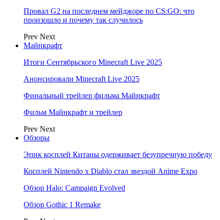
Провал G2 на последнем мейджоре по CS:GO: что
произошло и почему так случилось
Prev
Next
Майнкрафт
Итоги Сентябрьского Minecraft Live 2025
Анонсировали Minecraft Live 2025
Финальный трейлер фильма Майнкрафт
Фильм Майнкрафт и трейлер
Prev
Next
Обзоры
Эпик косплей Китаны одерживает безупречную победу
Косплей Nintendo x Diablo стал звездой Anime Expo
Обзор Halo: Campaign Evolved
Обзор Gothic 1 Remake