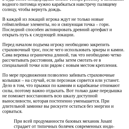
водного питомца нужно карабкаться навстречу палящему
солнцу, чтобы вернуть дождь.
В каждой из локаций игрока ждут не только новые
геймплейные элементы, но и связующая точка – горн.
Последний способен активировать древний артефакт и
открыть путь к следующей локации.
Перед началом подъема игроку необходимо закрепить
страховочный трос, после чего использовать эркеры и камни.
Сама веревка ограничена длиной, так что необходимо четко
рассчитывать расстояния, дабы затем смотать ее в
специальной точке или рядом с новым местом крепления.
По мере продвижения позволено забивать страховочные
колышки – на случай, если персонаж сорвется или устанет.
Дело в том, что прыжки по камням и карабканье отнимают
силы, поэтому важно отдыхать. Вот только даже передышка
не поможет восстановить всю шкалу доступной
выносливости, которая постепенно уменьшается. При
длительной заминке вы рискуете остаться без энергии и
сорваться.
При всей продуманности базовых механик Jusant
страдает от типичных болячек современных инди-