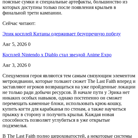
поясные сумки и специальные артефакты, большинство из
которых доступны только после появления крыльев в
финальной трети кампании.
Сейчас читают:
Эпик косплей Китаны одерживает безупречную победу
Авг 5, 2026
0
Косплей Nintendo x Diablo стал звездой Anime Expo
Авг 3, 2026
0
Спецумения героя являются тем самым связующим элементом
метроидвании, которые толкают сюжет The Last Faith вперед и
заставляют игроков возвращаться на уже пройденные локации
не только ради добычи ресурсов. В начале пути у Эрика нет
никаких особых навыков, однако постепенно он сможет
перемещать каменные блоки, использовать крюк-кошку,
купить когти для карабканья по стенам, а также научиться
прыжку в сторону и получить крылья. Каждая новая
способность позволяет углубиться в уже открытые
подземелья.
В The Last Faith полно шероховатостей, а некоторые системы