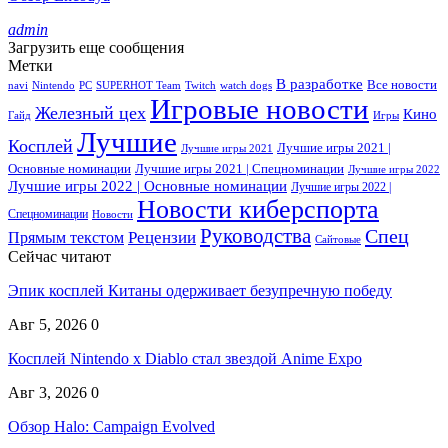
admin
Загрузить еще сообщения
Метки
В разработке
Все новости
navi
Nintendo
PC
SUPERHOT Team
Twitch
watch dogs
Игровые новости
Железный цех
Кино
Гайд
Игры
Лучшие
Косплей
Лучшие игры 2021 |
Лучшие игры 2021
Основные номинации
Лучшие игры 2021 | Спецноминации
Лучшие игры 2022
Лучшие игры 2022 | Основные номинации
Лучшие игры 2022 |
Новости киберспорта
Спецноминации
Новости
Руководства
Спец
Прямым текстом
Рецензии
Сайтовые
Сейчас читают
Эпик косплей Китаны одерживает безупречную победу
Авг 5, 2026
0
Косплей Nintendo x Diablo стал звездой Anime Expo
Авг 3, 2026
0
Обзор Halo: Campaign Evolved