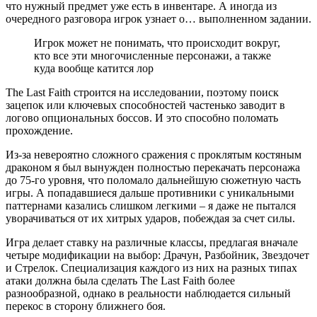
что нужный предмет уже есть в инвентаре. А иногда из
очередного разговора игрок узнает о… выполненном задании.
Игрок может не понимать, что происходит вокруг,
кто все эти многочисленные персонажи, а также
куда вообще катится лор
The Last Faith строится на исследовании, поэтому поиск
зацепок или ключевых способностей частенько заводит в
логово опциональных боссов. И это способно поломать
прохождение.
Из-за невероятно сложного сражения с проклятым костяным
драконом я был вынужден полностью перекачать персонажа
до 75-го уровня, что поломало дальнейшую сюжетную часть
игры. А попадавшиеся дальше противники с уникальными
паттернами казались слишком легкими – я даже не пытался
уворачиваться от их хитрых ударов, побеждая за счет силы.
Игра делает ставку на различные классы, предлагая вначале
четыре модификации на выбор: Драчун, Разбойник, Звездочет
и Стрелок. Специализация каждого из них на разных типах
атаки должна была сделать The Last Faith более
разнообразной, однако в реальности наблюдается сильный
перекос в сторону ближнего боя.