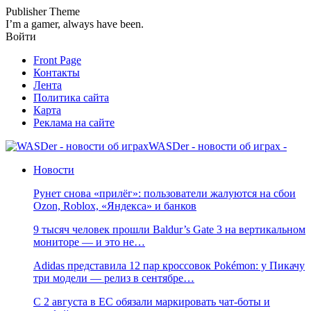
Publisher Theme
I’m a gamer, always have been.
Войти
Front Page
Контакты
Лента
Политика сайта
Карта
Реклама на сайте
WASDer - новости об играх -
Новости
Рунет снова «прилёг»: пользователи жалуются на сбои
Ozon, Roblox, «Яндекса» и банков
9 тысяч человек прошли Baldur’s Gate 3 на вертикальном
мониторе — и это не…
Adidas представила 12 пар кроссовок Pokémon: у Пикачу
три модели — релиз в сентябре…
С 2 августа в ЕС обязали маркировать чат-боты и