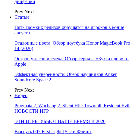
дипфейки
Prev
Next
Статьи
Пять громких релизов обрушатся на игроков в конце
августа
Эталонные цвета: Обзор ноутбука Honor MagicBook Pro
14 (2026)
Остров ужасов и смеха: Обзор сериала «Бухта вдов» от
Apple
Эффектная уверенность: Обзор наушников Anker
Soundcore Space 2
Prev
Next
Видео
Pragmata 2, Wuchang 2, Silent Hill: Townfall, Resident Evil |
НОВОСТИ ИГР
ЭТИ ИГРЫ УБЬЮТ ВАШЕ ВРЕМЯ В 2026
Вся суть 007 First Light [Уэс и Флинн]