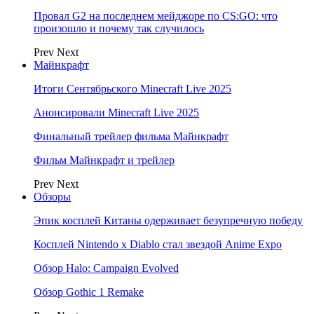
Провал G2 на последнем мейджоре по CS:GO: что
произошло и почему так случилось
Prev
Next
Майнкрафт
Итоги Сентябрьского Minecraft Live 2025
Анонсировали Minecraft Live 2025
Финальный трейлер фильма Майнкрафт
Фильм Майнкрафт и трейлер
Prev
Next
Обзоры
Эпик косплей Китаны одерживает безупречную победу
Косплей Nintendo x Diablo стал звездой Anime Expo
Обзор Halo: Campaign Evolved
Обзор Gothic 1 Remake