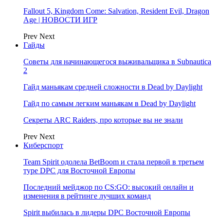
Fallout 5, Kingdom Come: Salvation, Resident Evil, Dragon
Age | НОВОСТИ ИГР
Prev
Next
Гайды
Советы для начинающегося выживальщика в Subnautica
2
Гайд маньякам средней сложности в Dead by Daylight
Гайд по самым легким маньякам в Dead by Daylight
Секреты ARC Raiders, про которые вы не знали
Prev
Next
Киберспорт
Team Spirit одолела BetBoom и стала первой в третьем
туре DPC для Восточной Европы
Последний мейджор по CS:GO: высокий онлайн и
изменения в рейтинге лучших команд
Spirit выбилась в лидеры DPC Восточной Европы