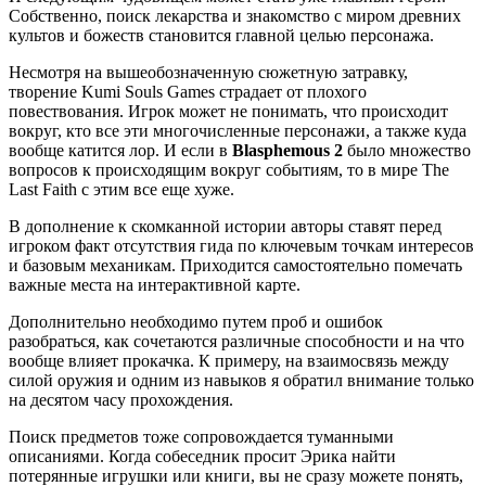
Собственно, поиск лекарства и знакомство с миром древних
культов и божеств становится главной целью персонажа.
Несмотря на вышеобозначенную сюжетную затравку,
творение Kumi Souls Games страдает от плохого
повествования. Игрок может не понимать, что происходит
вокруг, кто все эти многочисленные персонажи, а также куда
вообще катится лор. И если в
Blasphemous 2
было множество
вопросов к происходящим вокруг событиям, то в мире The
Last Faith с этим все еще хуже.
В дополнение к скомканной истории авторы ставят перед
игроком факт отсутствия гида по ключевым точкам интересов
и базовым механикам. Приходится самостоятельно помечать
важные места на интерактивной карте.
Дополнительно необходимо путем проб и ошибок
разобраться, как сочетаются различные способности и на что
вообще влияет прокачка. К примеру, на взаимосвязь между
силой оружия и одним из навыков я обратил внимание только
на десятом часу прохождения.
Поиск предметов тоже сопровождается туманными
описаниями. Когда собеседник просит Эрика найти
потерянные игрушки или книги, вы не сразу можете понять,