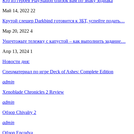
Кто из героев PlayStation близок вам по знаку зодиака
Май 14, 2022
22
Крутой слешер Darkbind готовится к ЗБТ, успейте подать…
Мар 20, 2022
4
Уничтожьте тележку с капустой – как выполнить задание…
Апр 13, 2024
1
Новости дня:
Спецматериал по игре Deck of Ashes: Complete Edition
admin
Xenoblade Chronicles 2 Review
admin
Обзор Chivalry 2
admin
Обзор Encodya