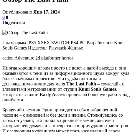
Опубликовано
Янв 17, 2024
0
8
Поделится
Платформы: PS5 XSEX SWITCH PS4 PC Разработчик: Kumi
Souls Games Издатель: Playstack Жанры:
action Adventure 2d platformer horror
Иногда хорошим играм просто не везет с датой выхода и они
оказываются в тени из-за информационного шума вокруг куда
более значимых проектов. Эта судьба постигла и
долгожданную лично для меня
The Last Faith
– соулслайк с
элементами метроидвании от студии
Kumi Souls Games
,
которая на стадии
Early Access
проделала большую работу над
ошибками.
Бродячий наемник Эрик приходит в себя в заброшенной
часовне – с амнезией и без цели в жизни. Столкнувшись со
злом, он узнает, что попал в проклятые земли, жителей
которых неведомая сила превратила в причудливых монстров.
И следующим чудовищем может стать уже главный герой.