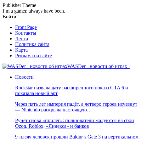
Publisher Theme
I’m a gamer, always have been.
Войти
Front Page
Контакты
Лента
Политика сайта
Карта
Реклама на сайте
WASDer - новости об играх -
Новости
Rockstar назвала дату расширенного показа GTA 6 и
показала новый арт
Через пять лет империя падёт, а четверо героев исчезнут
— Nintendo раскрыла настоящую…
Рунет снова «прилёг»: пользователи жалуются на сбои
Ozon, Roblox, «Яндекса» и банков
9 тысяч человек прошли Baldur’s Gate 3 на вертикальном