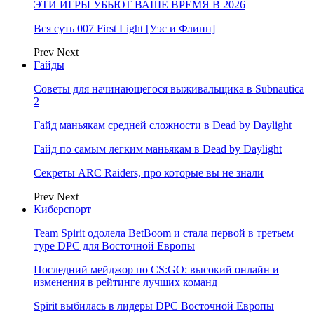
ЭТИ ИГРЫ УБЬЮТ ВАШЕ ВРЕМЯ В 2026
Вся суть 007 First Light [Уэс и Флинн]
Prev
Next
Гайды
Советы для начинающегося выживальщика в Subnautica
2
Гайд маньякам средней сложности в Dead by Daylight
Гайд по самым легким маньякам в Dead by Daylight
Секреты ARC Raiders, про которые вы не знали
Prev
Next
Киберспорт
Team Spirit одолела BetBoom и стала первой в третьем
туре DPC для Восточной Европы
Последний мейджор по CS:GO: высокий онлайн и
изменения в рейтинге лучших команд
Spirit выбилась в лидеры DPC Восточной Европы