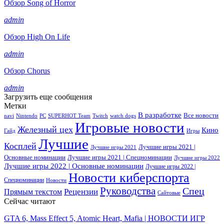
Обзор Song of Horror
admin
Обзор High On Life
admin
Обзор Chorus
admin
Загрузить еще сообщения
Метки
В разработке
Все новости
navi
Nintendo
PC
SUPERHOT Team
Twitch
watch dogs
Игровые новости
Железный цех
Кино
Гайд
Игры
Лучшие
Косплей
Лучшие игры 2021 |
Лучшие игры 2021
Основные номинации
Лучшие игры 2021 | Спецноминации
Лучшие игры 2022
Лучшие игры 2022 | Основные номинации
Лучшие игры 2022 |
Новости киберспорта
Спецноминации
Новости
Руководства
Спец
Прямым текстом
Рецензии
Сайтовые
Сейчас читают
GTA 6, Mass Effect 5, Atomic Heart, Mafia | НОВОСТИ ИГР