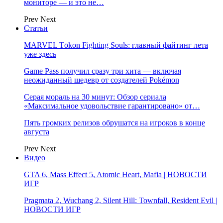
мониторе — и это не…
Prev
Next
Статьи
MARVEL Tōkon Fighting Souls: главный файтинг лета
уже здесь
Game Pass получил сразу три хита — включая
неожиданный шедевр от создателей Pokémon
Серая мораль на 30 минут: Обзор сериала
«Максимальное удовольствие гарантировано» от…
Пять громких релизов обрушатся на игроков в конце
августа
Prev
Next
Видео
GTA 6, Mass Effect 5, Atomic Heart, Mafia | НОВОСТИ
ИГР
Pragmata 2, Wuchang 2, Silent Hill: Townfall, Resident Evil |
НОВОСТИ ИГР