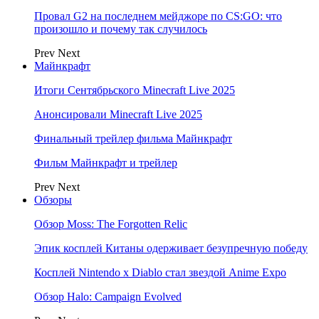
Провал G2 на последнем мейджоре по CS:GO: что
произошло и почему так случилось
Prev
Next
Майнкрафт
Итоги Сентябрьского Minecraft Live 2025
Анонсировали Minecraft Live 2025
Финальный трейлер фильма Майнкрафт
Фильм Майнкрафт и трейлер
Prev
Next
Обзоры
Обзор Moss: The Forgotten Relic
Эпик косплей Китаны одерживает безупречную победу
Косплей Nintendo x Diablo стал звездой Anime Expo
Обзор Halo: Campaign Evolved