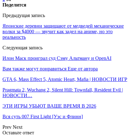
Поделится
Предыдущая запись
Японские деревни защищают от медведей механические
волки за $4000 — звучит как задел на аниме, но это
реальность
Следующая запись
Илон Маск проиграл суд Сэму Альтману и OpenAI
Вам также могут понравиться
Еще от автора
GTA 6, Mass Effect 5, Atomic Heart, Mafia | НОВОСТИ ИГР
Pragmata 2, Wuchang 2, Silent Hill: Townfall, Resident Evil |
НОВОСТИ…
ЭТИ ИГРЫ УБЬЮТ ВАШЕ ВРЕМЯ В 2026
Вся суть 007 First Light [Уэс и Флинн]
Prev
Next
Оставьте ответ