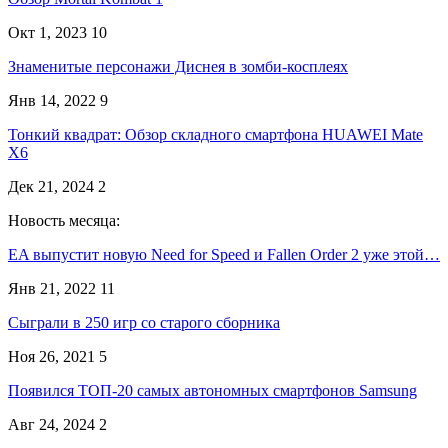
Окт 1, 2023
10
Знаменитые персонажи Диснея в зомби-косплеях
Янв 14, 2022
9
Тонкий квадрат: Обзор складного смартфона HUAWEI Mate
X6
Дек 21, 2024
2
Новость месяца:
EA выпустит новую Need for Speed и Fallen Order 2 уже этой…
Янв 21, 2022
11
Сыграли в 250 игр со старого сборника
Ноя 26, 2021
5
Появился ТОП-20 самых автономных смартфонов Samsung
Авг 24, 2024
2