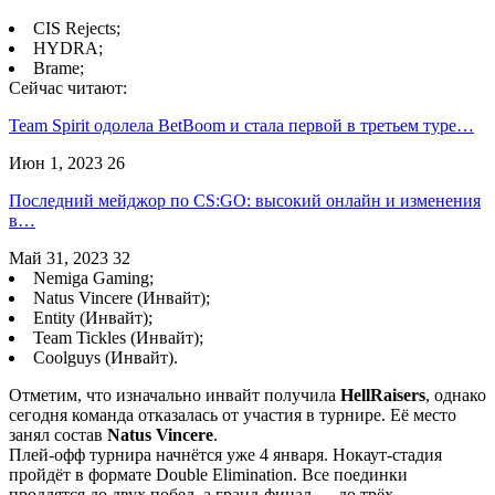
CIS Rejects;
HYDRA;
Brame;
Сейчас читают:
Team Spirit одолела BetBoom и стала первой в третьем туре…
Июн 1, 2023
26
Последний мейджор по CS:GO: высокий онлайн и изменения
в…
Май 31, 2023
32
Nemiga Gaming;
Natus Vincere (Инвайт);
Entity (Инвайт);
Team Tickles (Инвайт);
Coolguys (Инвайт).
Отметим, что изначально инвайт получила
HellRaisers
, однако
сегодня команда отказалась от участия в турнире. Её место
занял состав
Natus Vincere
.
Плей-офф турнира начнётся уже 4 января. Нокаут-стадия
пройдёт в формате Double Elimination. Все поединки
продлятся до двух побед, а гранд-финал — до трёх.