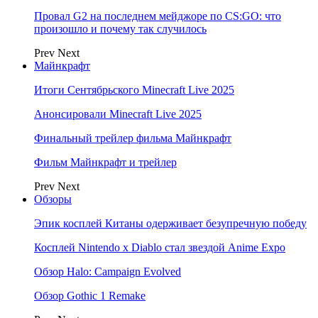
Провал G2 на последнем мейджоре по CS:GO: что
произошло и почему так случилось
Prev
Next
Майнкрафт
Итоги Сентябрьского Minecraft Live 2025
Анонсировали Minecraft Live 2025
Финальный трейлер фильма Майнкрафт
Фильм Майнкрафт и трейлер
Prev
Next
Обзоры
Эпик косплей Китаны одерживает безупречную победу
Косплей Nintendo x Diablo стал звездой Anime Expo
Обзор Halo: Campaign Evolved
Обзор Gothic 1 Remake