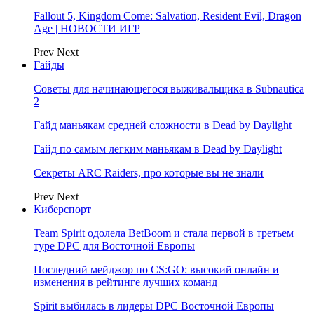
Fallout 5, Kingdom Come: Salvation, Resident Evil, Dragon
Age | НОВОСТИ ИГР
Prev
Next
Гайды
Советы для начинающегося выживальщика в Subnautica
2
Гайд маньякам средней сложности в Dead by Daylight
Гайд по самым легким маньякам в Dead by Daylight
Секреты ARC Raiders, про которые вы не знали
Prev
Next
Киберспорт
Team Spirit одолела BetBoom и стала первой в третьем
туре DPC для Восточной Европы
Последний мейджор по CS:GO: высокий онлайн и
изменения в рейтинге лучших команд
Spirit выбилась в лидеры DPC Восточной Европы