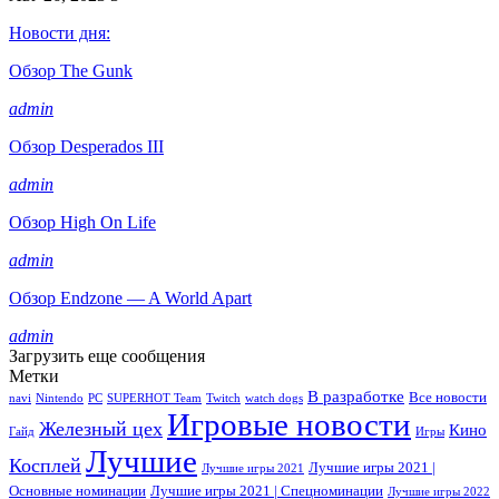
Новости дня:
Обзор The Gunk
admin
Обзор Desperados III
admin
Обзор High On Life
admin
Обзор Endzone — A World Apart
admin
Загрузить еще сообщения
Метки
В разработке
Все новости
navi
Nintendo
PC
SUPERHOT Team
Twitch
watch dogs
Игровые новости
Железный цех
Кино
Гайд
Игры
Лучшие
Косплей
Лучшие игры 2021 |
Лучшие игры 2021
Основные номинации
Лучшие игры 2021 | Спецноминации
Лучшие игры 2022