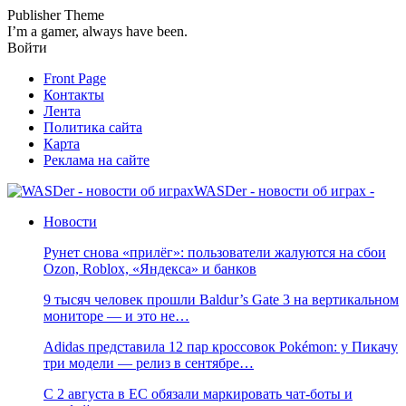
Publisher Theme
I’m a gamer, always have been.
Войти
Front Page
Контакты
Лента
Политика сайта
Карта
Реклама на сайте
WASDer - новости об играх -
Новости
Рунет снова «прилёг»: пользователи жалуются на сбои
Ozon, Roblox, «Яндекса» и банков
9 тысяч человек прошли Baldur’s Gate 3 на вертикальном
мониторе — и это не…
Adidas представила 12 пар кроссовок Pokémon: у Пикачу
три модели — релиз в сентябре…
С 2 августа в ЕС обязали маркировать чат-боты и