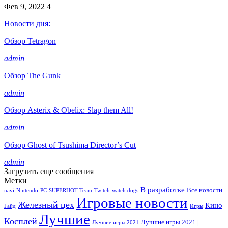
Фев 9, 2022
4
Новости дня:
Обзор Tetragon
admin
Обзор The Gunk
admin
Обзор Asterix & Obelix: Slap them All!
admin
Обзор Ghost of Tsushima Director’s Cut
admin
Загрузить еще сообщения
Метки
В разработке
Все новости
navi
Nintendo
PC
SUPERHOT Team
Twitch
watch dogs
Игровые новости
Железный цех
Кино
Гайд
Игры
Лучшие
Косплей
Лучшие игры 2021 |
Лучшие игры 2021