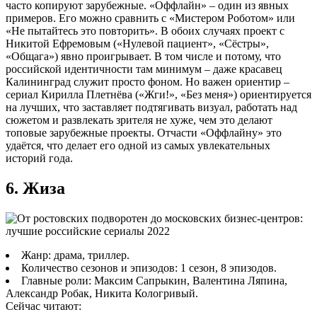
часто копируют зарубежные. «Оффлайн» – один из явных
примеров. Его можно сравнить с «Мистером Роботом» или
«Не пытайтесь это повторить». В обоих случаях проект с
Никитой Ефремовым («Нулевой пациент», «Сёстры»,
«Общага») явно проигрывает. В том числе и потому, что
российской идентичности там минимум – даже красавец
Калининград служит просто фоном. Но важен ориентир –
сериал Кирилла Плетнёва («Жги!», «Без меня») ориентируется
на лучших, что заставляет подтягивать визуал, работать над
сюжетом и развлекать зрителя не хуже, чем это делают
топовые зарубежные проекты. Отчасти «Оффлайну» это
удаётся, что делает его одной из самых увлекательных
историй года.
6. Жиза
Жанр: драма, триллер.
Количество сезонов и эпизодов: 1 сезон, 8 эпизодов.
Главные роли: Максим Сапрыкин, Валентина Ляпина,
Александр Робак, Никита Кологривый.
Сейчас читают: