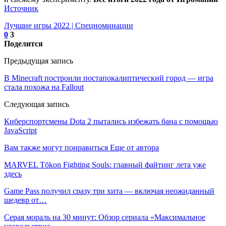
Источник
Лучшие игры 2022 | Спецноминации
0
3
Поделится
Предыдущая запись
В Minecraft построили постапокалиптический город — игра
стала похожа на Fallout
Следующая запись
Киберспортсмены Dota 2 пытались избежать бана с помощью
JavaScript
Вам также могут понравиться
Еще от автора
MARVEL Tōkon Fighting Souls: главный файтинг лета уже
здесь
Game Pass получил сразу три хита — включая неожиданный
шедевр от…
Серая мораль на 30 минут: Обзор сериала «Максимальное