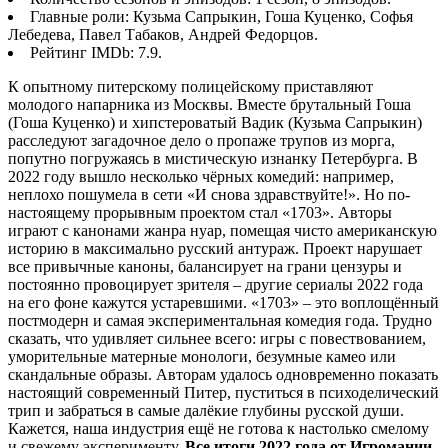
Главные роли: Кузьма Сапрыкин, Гоша Куценко, Софья
Лебедева, Павел Табаков, Андрей Федорцов.
Рейтинг IMDb: 7.9.
К опытному питерскому полицейскому приставляют
молодого напарника из Москвы. Вместе брутальный Гоша
(Гоша Куценко) и хипстероватый Вадик (Кузьма Сапрыкин)
расследуют загадочное дело о пропаже трупов из морга,
попутно погружаясь в мистическую изнанку Петербурга. В
2022 году вышло несколько чёрных комедий: например,
неплохо пошумела в сети «И снова здравствуйте!». Но по-
настоящему прорывным проектом стал «1703». Авторы
играют с канонами жанра нуар, помещая чисто американскую
историю в максимально русский антураж. Проект нарушает
все привычные каноны, балансирует на грани цензуры и
постоянно провоцирует зрителя – другие сериалы 2022 года
на его фоне кажутся устаревшими. «1703» – это воплощённый
постмодерн и самая экспериментальная комедия года. Трудно
сказать, что удивляет сильнее всего: игры с повествованием,
уморительные матерные монологи, безумные камео или
скандальные образы. Авторам удалось одновременно показать
настоящий современный Питер, пуститься в психоделический
трип и забраться в самые далёкие глубины русской души.
Кажется, наша индустрия ещё не готова к настолько смелому
и свежему эксперименту.
Все итоги 2022 года от Игромании