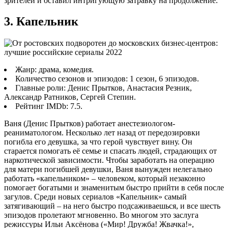
зрителей и оставил интригующую затравку на продолжение.
3. Капельник
Жанр: драма, комедия.
Количество сезонов и эпизодов: 1 сезон, 6 эпизодов.
Главные роли: Денис Прытков, Анастасия Резник,
Александр Ратников, Сергей Степин.
Рейтинг IMDb: 7.5.
Ваня (Денис Прытков) работает анестезиологом-
реаниматологом. Несколько лет назад от передозировки
погибла его девушка, за что герой чувствует вину. Он
старается помогать её семье и спасать людей, страдающих от
наркотической зависимости. Чтобы заработать на операцию
для матери погибшей девушки, Ваня вынужден нелегально
работать «капельником» – человеком, который незаконно
помогает богатыми и знаменитым быстро прийти в себя после
загулов. Среди новых сериалов «Капельник» самый
затягивающий – на него быстро подсаживаешься, и все шесть
эпизодов пролетают мгновенно. Во многом это заслуга
режиссуры Ильи Аксёнова («Мир! Дружба! Жвачка!»,