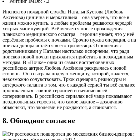
Рейтинг IMDb: 7.2.
Инспектор пожарной службы Наталья Кустова (Любовь
Аксёнова) цинична и меркатильна – она уверена, что всё в
жизни можно купить, а любые проблемы решаются чередой
хитрых манипуляций. Всё меняется после прохождения
планового медицинского осмотра – героиня узнаёт, что у неё
серьёзные проблемы с почками. Срочно нужна операция, а на
поиски донора остаётся всего три месяца. Отношения с
родственниками у Натальи настолько испорчены, что ради
поисков новой почки приходится прибегать к неожиданным
методам. В «Почке» одна из самых востребованных
российских актрис Любовь Аксёнова раскрылась с новой
стороны. Она сыграла подлую женщину, которой, кажется,
невозможно сочувствовать. Трюк сценария, режиссуры и
актёрского таланта в том, что с каждой серией ты всё сильнее
проникаешься главной героиней и начинаешь ей
сопереживать. В российских сериалах всё чаще показывают
неоднозначных героев и, что самое важное – доходчиво
объясняют, что злодеями не рождаются, а становятся.
8. Обоюдное согласие