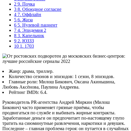
2
9. Почка
3
8. Обоюдное согласие
4
7. Оффлайн
5
6. Жиза
6
5. Нулевой пациент
7
4. Эпидемия 2
8
3. Капельник
9
2. ЮЗЗЗ
10
1. 1703
Жанр: драма, триллер.
Количество сезонов и эпизодов: 1 сезон, 8 эпизодов.
Главные роли: Милош Бикович, Оксана Акиньшина,
Любовь Аксёнова, Паулина Андреева.
Рейтинг IMDb: 6.4.
Руководитель PR-агентства Андрей Миркин (Милош
Бикович) часто применяет грязные приёмы, чтобы
продвигаться по службе и выбивать жирные контракты.
Заработанные деньги он предпочитает по-настоящему глупо
тратить на сиюминутные развлечения, наркотики и девушек.
Последние – главная проблема героя: он путается в случайных