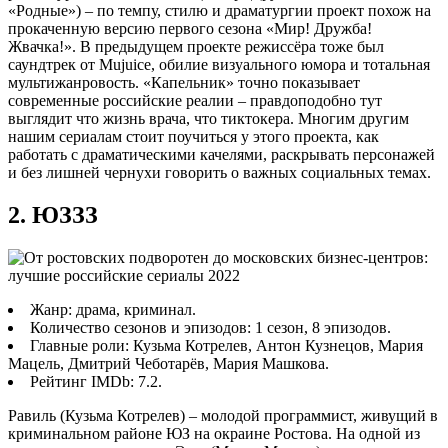
«Родные») – по темпу, стилю и драматургии проект похож на
прокаченную версию первого сезона «Мир! Дружба!
Жвачка!». В предыдущем проекте режиссёра тоже был
саундтрек от Mujuice, обилие визуального юмора и тотальная
мультижанровость. «Капельник» точно показывает
современные российские реалии – правдоподобно тут
выглядит что жизнь врача, что тиктокера. Многим другим
нашим сериалам стоит поучиться у этого проекта, как
работать с драматическими качелями, раскрывать персонажей
и без лишней чернухи говорить о важных социальных темах.
2. ЮЗЗЗ
Жанр: драма, криминал.
Количество сезонов и эпизодов: 1 сезон, 8 эпизодов.
Главные роли: Кузьма Котрелев, Антон Кузнецов, Мария
Мацель, Дмитрий Чеботарёв, Мария Машкова.
Рейтинг IMDb: 7.2.
Равиль (Кузьма Котрелев) – молодой программист, живущий в
криминальном районе ЮЗ на окраине Ростова. На одной из