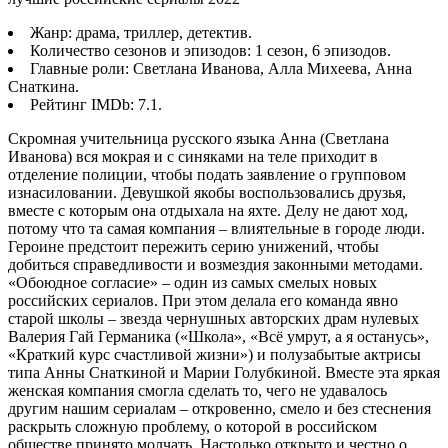
Жанр: драма, триллер, детектив.
Количество сезонов и эпизодов: 1 сезон, 6 эпизодов.
Главные роли: Светлана Иванова, Алла Михеева, Анна
Снаткина.
Рейтинг IMDb: 7.1.
Скромная учительница русского языка Анна (Светлана
Иванова) вся мокрая и с синяками на теле приходит в
отделение полиции, чтобы подать заявление о групповом
изнасиловании. Девушкой якобы воспользовались друзья,
вместе с которым она отдыхала на яхте. Делу не дают ход,
потому что та самая компания – влиятельные в городе люди.
Героине предстоит пережить серию унижений, чтобы
добиться справедливости и возмездия законными методами.
«Обоюдное согласие» – один из самых смелых новых
российских сериалов. При этом делала его команда явно
старой школы – звезда чернушных авторских драм нулевых
Валерия Гай Германика («Школа», «Всё умрут, а я останусь»,
«Краткий курс счастливой жизни») и полузабытые актрисы
типа Анны Снаткиной и Марии Голубкиной. Вместе эта яркая
женская компания смогла сделать то, чего не удавалось
другим нашим сериалам – откровенно, смело и без стеснения
раскрыть сложную проблему, о которой в российском
обществе принято молчать. Настолько открыто и честно о