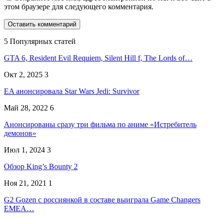
этом браузере для следующего комментария.
5 Популярных статей
GTA 6, Resident Evil Requiem, Silent Hill f, The Lords of…
Окт 2, 2025
3
EA анонсировала Star Wars Jedi: Survivor
Май 28, 2022
6
Анонсированы сразу три фильма по аниме «Истребитель
демонов»
Июл 1, 2024
3
Обзор King’s Bounty 2
Ноя 21, 2021
1
G2 Gozen с россиянкой в составе выиграла Game Changers
EMEA…