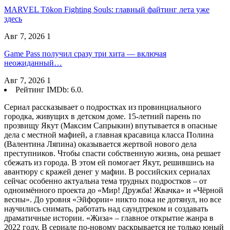
MARVEL Tōkon Fighting Souls: главный файтинг лета уже
здесь
Авг 7, 2026
1
Game Pass получил сразу три хита — включая
неожиданный…
Авг 7, 2026
1
Рейтинг IMDb: 6.0.
Сериал рассказывает о подростках из провинциального
городка, живущих в детском доме. 15-летний парень по
прозвищу Якут (Максим Сапрыкин) впутывается в опасные
дела с местной мафией, а главная красавица класса Полина
(Валентина Ляпина) оказывается жертвой нового дела
преступников. Чтобы спасти собственную жизнь, она решает
сбежать из города. В этом ей помогает Якут, решившись на
авантюру с кражей денег у мафии. В российских сериалах
сейчас особенно актуальна тема трудных подростков – от
одноимённого проекта до «Мир! Дружба! Жвачка» и «Чёрной
весны». До уровня «Эйфории» никто пока не дотянул, но все
научились снимать, работать над саундтреком и создавать
драматичные истории. «Жиза» – главное открытие жанра в
2022 году. В сериале по-новому раскрывается не только юный