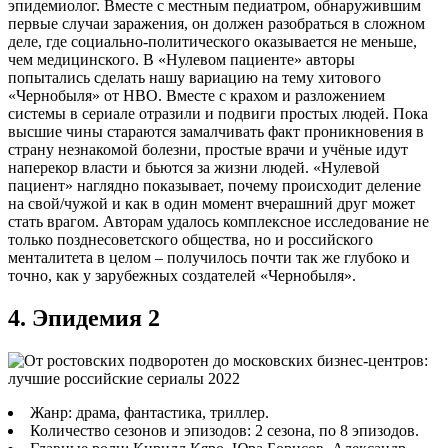
эпидемиолог. Вместе с местным педиатром, обнаружившим
первые случаи заражения, он должен разобраться в сложном
деле, где социально-политического оказывается не меньше,
чем медицинского. В «Нулевом пациенте» авторы
попытались сделать нашу вариацию на тему хитового
«Чернобыля» от HBO. Вместе с крахом и разложением
системы в сериале отразили и подвиги простых людей. Пока
высшие чины стараются замалчивать факт проникновения в
страну незнакомой болезни, простые врачи и учёные идут
наперекор власти и бьются за жизни людей. «Нулевой
пациент» наглядно показывает, почему происходит деление
на свой/чужой и как в один момент вчерашний друг может
стать врагом. Авторам удалось комплексное исследование не
только позднесоветского общества, но и российского
менталитета в целом – получилось почти так же глубоко и
точно, как у зарубежных создателей «Чернобыля».
4. Эпидемия 2
Жанр: драма, фантастика, триллер.
Количество сезонов и эпизодов: 2 сезона, по 8 эпизодов.