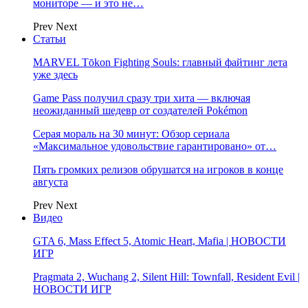
мониторе — и это не…
Prev
Next
Статьи
MARVEL Tōkon Fighting Souls: главный файтинг лета
уже здесь
Game Pass получил сразу три хита — включая
неожиданный шедевр от создателей Pokémon
Серая мораль на 30 минут: Обзор сериала
«Максимальное удовольствие гарантировано» от…
Пять громких релизов обрушатся на игроков в конце
августа
Prev
Next
Видео
GTA 6, Mass Effect 5, Atomic Heart, Mafia | НОВОСТИ
ИГР
Pragmata 2, Wuchang 2, Silent Hill: Townfall, Resident Evil |
НОВОСТИ ИГР