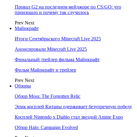
Провал G2 на последнем мейджоре по CS:GO: что
произошло и почему так случилось
Prev
Next
Майнкрафт
Итоги Сентябрьского Minecraft Live 2025
Анонсировали Minecraft Live 2025
Финальный трейлер фильма Майнкрафт
Фильм Майнкрафт и трейлер
Prev
Next
Обзоры
Обзор Moss: The Forgotten Relic
Эпик косплей Китаны одерживает безупречную победу
Косплей Nintendo x Diablo стал звездой Anime Expo
Обзор Halo: Campaign Evolved