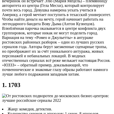
вечеринок он встречает Элю (Мария Мецель) – племянницу
авторитета из центра (Гела Месхи), который контролирует
почти весь город. Девушка намерена уехать учиться в
Америку, а герой мечтает поступить в техасский университет.
Чтобы найти деньги на мечту, герой начинает работать на
легендарного бандита Вову Дыма (Антон Кузнецов).
Влюблённая парочка оказывается в центре конфликта двух
группировок, которые никак не могут поделить город.
Вариация на тему «Ромео и Джульетты» в антураже
ростовских районных разборок – один из лучших русских
сериалов года. Авторы берут заезженные сценарные тропы,
но преображают их за счёт уникального антуража, живых
персонажей и небанальных локаций. В модных
отечественных сериалах всё реже мелькает настоящая Россия.
«ЮЗЗЗ» – обратный пример, доказывающий, что
почвеннические и знакомые глазу образы работают намного
лучше любого подражания западным хитам.
1. 1703
Жанр: комедия, детектив.
Количество сезонов и эпизодов: 1 сезон, 8 эпизодов.