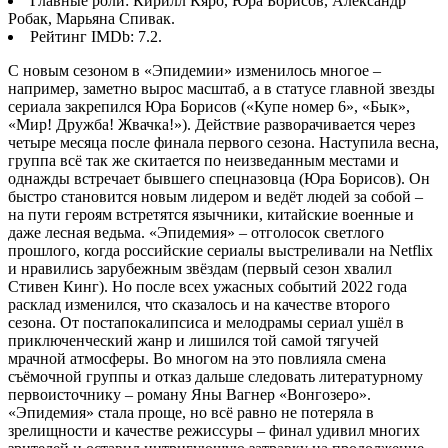
Главные роли: Кирилл Кяро, Юра Борисов, Александр
Робак, Марьяна Спивак.
Рейтинг IMDb: 7.2.
С новым сезоном в «Эпидемии» изменилось многое –
например, заметно вырос масштаб, а в статусе главной звезды
сериала закрепился Юра Борисов («Купе номер 6», «Бык»,
«Мир! Дружба! Жвачка!»). Действие разворачивается через
четыре месяца после финала первого сезона. Наступила весна,
группа всё так же скитается по неизведанным местами и
однажды встречает бывшего спецназовца (Юра Борисов). Он
быстро становится новым лидером и ведёт людей за собой –
на пути героям встретятся язычники, китайские военные и
даже лесная ведьма. «Эпидемия» – отголосок светлого
прошлого, когда российские сериалы выстреливали на Netflix
и нравились зарубежным звёздам (первый сезон хвалил
Стивен Кинг). Но после всех ужасных событий 2022 года
расклад изменился, что сказалось и на качестве второго
сезона. От постапокалипсиса и мелодрамы сериал ушёл в
приключенческий жанр и лишился той самой тягучей
мрачной атмосферы. Во многом на это повлияла смена
съёмочной группы и отказ дальше следовать литературному
первоисточнику – роману Яны Вагнер «Вонгозеро».
«Эпидемия» стала проще, но всё равно не потеряла в
зрелищности и качестве режиссуры – финал удивил многих