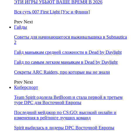
ЭТИ ИГРЫ УБЬЮТ ВАШЕ ВРЕМЯ В 2026
Вся суть 007 First Light [Уэс и Флинн]
Prev
Next
Гайды
Советы для начинающегося выживальщика в Subnautica
2
Гайд маньякам средней сложности в Dead by Daylight
Гайд по самым легким маньякам в Dead by Daylight
Секреты ARC Raiders, про которые вы не знали
Prev
Next
Киберспорт
Team Spirit одолела BetBoom и стала первой в третьем
туре DPC для Восточной Европы
Последний мейджор по CS:GO: высокий онлайн и
изменения в рейтинге лучших команд
Spirit выбилась в лидеры DPC Восточной Европы