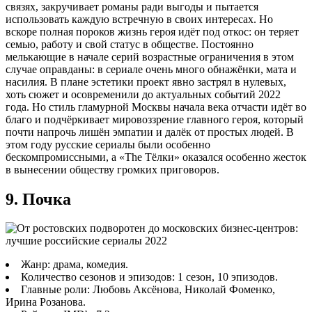
связях, закручивает романы ради выгоды и пытается
использовать каждую встречную в своих интересах. Но
вскоре полная пороков жизнь героя идёт под откос: он теряет
семью, работу и свой статус в обществе. Постоянно
мелькающие в начале серий возрастные ограничения в этом
случае оправданы: в сериале очень много обнажёнки, мата и
насилия. В плане эстетики проект явно застрял в нулевых,
хоть сюжет и осовременили до актуальных событий 2022
года. Но стиль гламурной Москвы начала века отчасти идёт во
благо и подчёркивает мировоззрение главного героя, который
почти напрочь лишён эмпатии и далёк от простых людей. В
этом году русские сериалы были особенно
бескомпромиссными, а «The Тёлки» оказался особенно жесток
в вынесении обществу громких приговоров.
9. Почка
Жанр: драма, комедия.
Количество сезонов и эпизодов: 1 сезон, 10 эпизодов.
Главные роли: Любовь Аксёнова, Николай Фоменко,
Ирина Розанова.