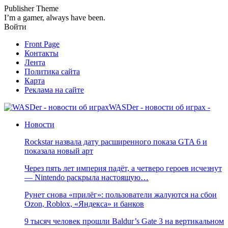
Publisher Theme
I’m a gamer, always have been.
Войти
Front Page
Контакты
Лента
Политика сайта
Карта
Реклама на сайте
WASDer - новости об играх -
Новости
Rockstar назвала дату расширенного показа GTA 6 и
показала новый арт
Через пять лет империя падёт, а четверо героев исчезнут
— Nintendo раскрыла настоящую…
Рунет снова «прилёг»: пользователи жалуются на сбои
Ozon, Roblox, «Яндекса» и банков
9 тысяч человек прошли Baldur’s Gate 3 на вертикальном