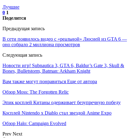
Лучшие
0
1
Поделится
Предыдущая запись
В сети появилось видео с «реальной» Люсией из GTA 6 —
оно собрало 2 миллиона просмотров
Следующая запись
Новости игр! Subnautica 3, GTA 6, Baldur’s Gate 3, Skull &
Bones, Bulletstorm, Batman: Arkham Knight
Вам также могут понравиться
Еще от автора
Обзор Moss: The Forgotten Relic
Эпик косплей Китаны одерживает безупречную победу
Косплей Nintendo x Diablo стал звездой Anime Expo
Обзор Halo: Campaign Evolved
Prev
Next