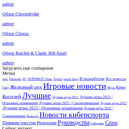
admin
Обзор Chernobylite
admin
Обзор Chorus
admin
Обзор Ratchet & Clank: Rift Apart
admin
Загрузить еще сообщения
Метки
В разработке
Все новости
navi
Nintendo
PC
SUPERHOT Team
Twitch
watch dogs
Игровые новости
Железный цех
Кино
Гайд
Игры
Лучшие
Косплей
Лучшие игры 2021 |
Лучшие игры 2021
Основные номинации
Лучшие игры 2021 | Спецноминации
Лучшие игры 2022
Лучшие игры 2022 | Основные номинации
Лучшие игры 2022 |
Новости киберспорта
Спецноминации
Новости
Руководства
Спец
Прямым текстом
Рецензии
Сайтовые
Сейчас читают