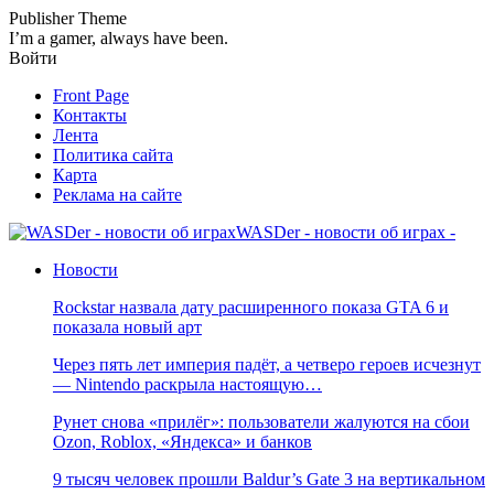
Publisher Theme
I’m a gamer, always have been.
Войти
Front Page
Контакты
Лента
Политика сайта
Карта
Реклама на сайте
WASDer - новости об играх -
Новости
Rockstar назвала дату расширенного показа GTA 6 и
показала новый арт
Через пять лет империя падёт, а четверо героев исчезнут
— Nintendo раскрыла настоящую…
Рунет снова «прилёг»: пользователи жалуются на сбои
Ozon, Roblox, «Яндекса» и банков
9 тысяч человек прошли Baldur’s Gate 3 на вертикальном