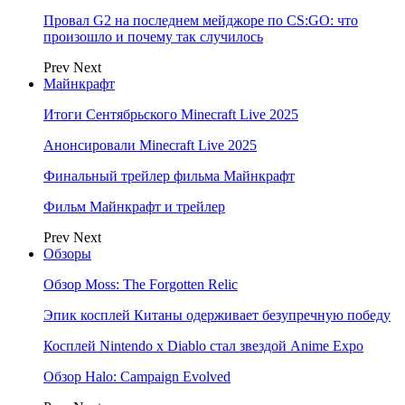
Провал G2 на последнем мейджоре по CS:GO: что
произошло и почему так случилось
Prev
Next
Майнкрафт
Итоги Сентябрьского Minecraft Live 2025
Анонсировали Minecraft Live 2025
Финальный трейлер фильма Майнкрафт
Фильм Майнкрафт и трейлер
Prev
Next
Обзоры
Обзор Moss: The Forgotten Relic
Эпик косплей Китаны одерживает безупречную победу
Косплей Nintendo x Diablo стал звездой Anime Expo
Обзор Halo: Campaign Evolved