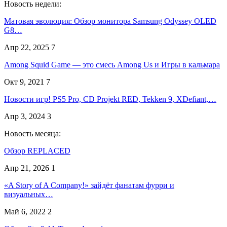
Новость недели:
Матовая эволюция: Обзор монитора Samsung Odyssey OLED
G8…
Апр 22, 2025
7
Among Squid Game — это смесь Among Us и Игры в кальмара
Окт 9, 2021
7
Новости игр! PS5 Pro, CD Projekt RED, Tekken 9, XDefiant,…
Апр 3, 2024
3
Новость месяца:
Обзор REPLACED
Апр 21, 2026
1
«A Story of A Company!» зайдёт фанатам фурри и
визуальных…
Май 6, 2022
2