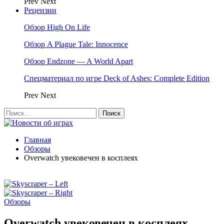
Prev
Next
Рецензии
Обзор High On Life
Обзор A Plague Tale: Innocence
Обзор Endzone — A World Apart
Спецматериал по игре Deck of Ashes: Complete Edition
Prev
Next
Главная
Обзоры
Overwatch увековечен в косплеях
Обзоры
Overwatch увековечен в косплеях