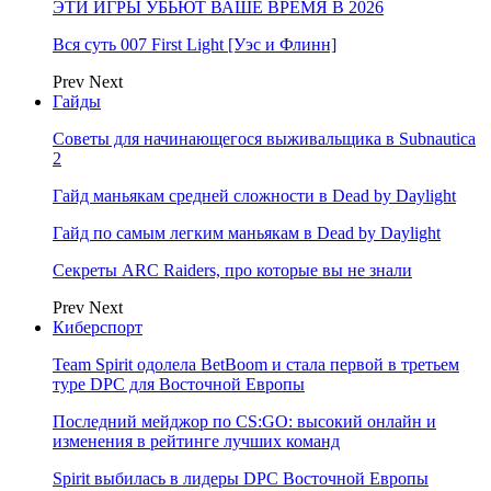
ЭТИ ИГРЫ УБЬЮТ ВАШЕ ВРЕМЯ В 2026
Вся суть 007 First Light [Уэс и Флинн]
Prev
Next
Гайды
Советы для начинающегося выживальщика в Subnautica
2
Гайд маньякам средней сложности в Dead by Daylight
Гайд по самым легким маньякам в Dead by Daylight
Секреты ARC Raiders, про которые вы не знали
Prev
Next
Киберспорт
Team Spirit одолела BetBoom и стала первой в третьем
туре DPC для Восточной Европы
Последний мейджор по CS:GO: высокий онлайн и
изменения в рейтинге лучших команд
Spirit выбилась в лидеры DPC Восточной Европы