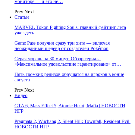
мониторе — и это не…
Prev
Next
Статьи
MARVEL Tōkon Fighting Souls: главный файтинг лета
уже здесь
Game Pass получил сразу три хита — включая
неожиданный шедевр от создателей Pokémon
Серая мораль на 30 минут: Обзор сериала
«Максимальное удовольствие гарантировано» от…
Пять громких релизов обрушатся на игроков в конце
августа
Prev
Next
Видео
GTA 6, Mass Effect 5, Atomic Heart, Mafia | НОВОСТИ
ИГР
Pragmata 2, Wuchang 2, Silent Hill: Townfall, Resident Evil |
НОВОСТИ ИГР