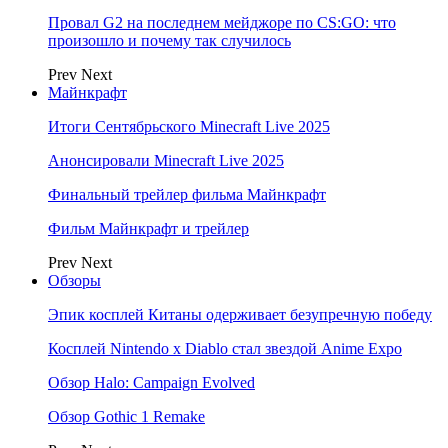
Провал G2 на последнем мейджоре по CS:GO: что
произошло и почему так случилось
Prev
Next
Майнкрафт
Итоги Сентябрьского Minecraft Live 2025
Анонсировали Minecraft Live 2025
Финальный трейлер фильма Майнкрафт
Фильм Майнкрафт и трейлер
Prev
Next
Обзоры
Эпик косплей Китаны одерживает безупречную победу
Косплей Nintendo x Diablo стал звездой Anime Expo
Обзор Halo: Campaign Evolved
Обзор Gothic 1 Remake