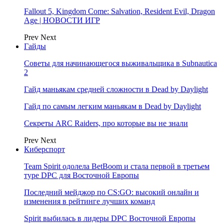
Fallout 5, Kingdom Come: Salvation, Resident Evil, Dragon
Age | НОВОСТИ ИГР
Prev
Next
Гайды
Советы для начинающегося выживальщика в Subnautica
2
Гайд маньякам средней сложности в Dead by Daylight
Гайд по самым легким маньякам в Dead by Daylight
Секреты ARC Raiders, про которые вы не знали
Prev
Next
Киберспорт
Team Spirit одолела BetBoom и стала первой в третьем
туре DPC для Восточной Европы
Последний мейджор по CS:GO: высокий онлайн и
изменения в рейтинге лучших команд
Spirit выбилась в лидеры DPC Восточной Европы