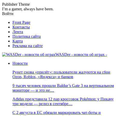
Publisher Theme
I’m a gamer, always have been.
Войти
Front Page
Контакты
Лента
Политика сайта
Карта
Реклама на сайте
WASDer - новости об играх -
Новости
Рунет снова «прилёг»: пользователи жалуются на сбои
Ozon, Roblox, «Яндекса» и банков
9 тысяч человек прошли Baldur’s Gate 3 на вертикальном
мониторе — и это не…
Adidas представила 12 пар кроссовок Pokémon: у Пикачу
три модели — релиз в сентябре…
С 2 августа в ЕС обязали маркировать чат-боты и