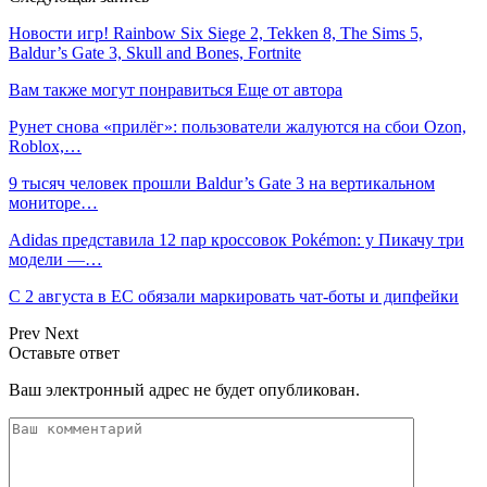
Новости игр! Rainbow Six Siege 2, Tekken 8, The Sims 5,
Baldur’s Gate 3, Skull and Bones, Fortnite
Вам также могут понравиться
Еще от автора
Рунет снова «прилёг»: пользователи жалуются на сбои Ozon,
Roblox,…
9 тысяч человек прошли Baldur’s Gate 3 на вертикальном
мониторе…
Adidas представила 12 пар кроссовок Pokémon: у Пикачу три
модели —…
С 2 августа в ЕС обязали маркировать чат-боты и дипфейки
Prev
Next
Оставьте ответ
Ваш электронный адрес не будет опубликован.