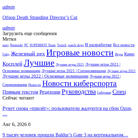
admin
Обзор Death Stranding Director’s Cut
admin
Загрузить еще сообщения
Метки
В разработке
Все новости
navi
Nintendo
PC
SUPERHOT Team
Twitch
watch dogs
Игровые новости
Железный цех
Кино
Гайд
Игры
Лучшие
Косплей
Лучшие игры 2021 |
Лучшие игры 2021
Основные номинации
Лучшие игры 2021 | Спецноминации
Лучшие игры 2022
Лучшие игры 2022 | Основные номинации
Лучшие игры 2022 |
Новости киберспорта
Спецноминации
Новости
Руководства
Спец
Прямым текстом
Рецензии
Сайтовые
Сейчас читают
Рунет снова «прилёг»: пользователи жалуются на сбои Ozon,
…
Авг 6, 2026
0
9 тысяч человек прошли Baldur’s Gate 3 на вертикальном…