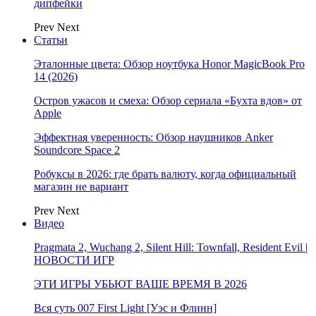
дипфейки
Prev
Next
Статьи
Эталонные цвета: Обзор ноутбука Honor MagicBook Pro
14 (2026)
Остров ужасов и смеха: Обзор сериала «Бухта вдов» от
Apple
Эффектная уверенность: Обзор наушников Anker
Soundcore Space 2
Робуксы в 2026: где брать валюту, когда официальный
магазин не вариант
Prev
Next
Видео
Pragmata 2, Wuchang 2, Silent Hill: Townfall, Resident Evil |
НОВОСТИ ИГР
ЭТИ ИГРЫ УБЬЮТ ВАШЕ ВРЕМЯ В 2026
Вся суть 007 First Light [Уэс и Флинн]