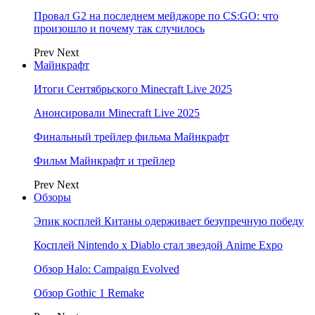
Провал G2 на последнем мейджоре по CS:GO: что
произошло и почему так случилось
Prev
Next
Майнкрафт
Итоги Сентябрьского Minecraft Live 2025
Анонсировали Minecraft Live 2025
Финальный трейлер фильма Майнкрафт
Фильм Майнкрафт и трейлер
Prev
Next
Обзоры
Эпик косплей Китаны одерживает безупречную победу
Косплей Nintendo x Diablo стал звездой Anime Expo
Обзор Halo: Campaign Evolved
Обзор Gothic 1 Remake