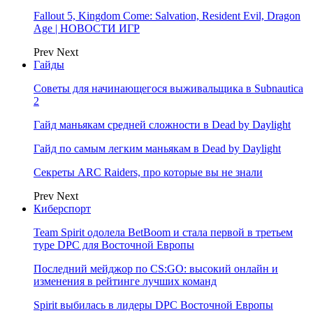
Fallout 5, Kingdom Come: Salvation, Resident Evil, Dragon
Age | НОВОСТИ ИГР
Prev
Next
Гайды
Советы для начинающегося выживальщика в Subnautica
2
Гайд маньякам средней сложности в Dead by Daylight
Гайд по самым легким маньякам в Dead by Daylight
Секреты ARC Raiders, про которые вы не знали
Prev
Next
Киберспорт
Team Spirit одолела BetBoom и стала первой в третьем
туре DPC для Восточной Европы
Последний мейджор по CS:GO: высокий онлайн и
изменения в рейтинге лучших команд
Spirit выбилась в лидеры DPC Восточной Европы