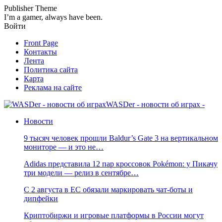
Publisher Theme
I’m a gamer, always have been.
Войти
Front Page
Контакты
Лента
Политика сайта
Карта
Реклама на сайте
WASDer - новости об играх -
Новости
9 тысяч человек прошли Baldur’s Gate 3 на вертикальном
мониторе — и это не…
Adidas представила 12 пар кроссовок Pokémon: у Пикачу
три модели — релиз в сентябре…
С 2 августа в ЕС обязали маркировать чат-боты и
дипфейки
Криптобиржи и игровые платформы в России могут