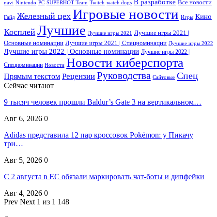
В разработке
Все новости
navi
Nintendo
PC
SUPERHOT Team
Twitch
watch dogs
Игровые новости
Железный цех
Кино
Гайд
Игры
Лучшие
Косплей
Лучшие игры 2021 |
Лучшие игры 2021
Основные номинации
Лучшие игры 2021 | Спецноминации
Лучшие игры 2022
Лучшие игры 2022 | Основные номинации
Лучшие игры 2022 |
Новости киберспорта
Спецноминации
Новости
Руководства
Спец
Прямым текстом
Рецензии
Сайтовые
Сейчас читают
9 тысяч человек прошли Baldur’s Gate 3 на вертикальном…
Авг 6, 2026
0
Adidas представила 12 пар кроссовок Pokémon: у Пикачу
три…
Авг 5, 2026
0
С 2 августа в ЕС обязали маркировать чат-боты и дипфейки
Авг 4, 2026
0
Prev
Next
1 из 1 148