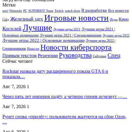
Метки
В разработке
Все новости
navi
Nintendo
PC
SUPERHOT Team
Twitch
watch dogs
Игровые новости
Железный цех
Кино
Гайд
Игры
Лучшие
Косплей
Лучшие игры 2021 |
Лучшие игры 2021
Основные номинации
Лучшие игры 2021 | Спецноминации
Лучшие игры 2022
Лучшие игры 2022 | Основные номинации
Лучшие игры 2022 |
Новости киберспорта
Спецноминации
Новости
Руководства
Спец
Прямым текстом
Рецензии
Сайтовые
Сейчас читают
Rockstar назвала дату расширенного показа GTA 6 и
показала…
Авг 7, 2026
1
Через пять лет империя падёт, а четверо героев исчезнут —…
Авг 7, 2026
1
Рунет снова «прилёг»: пользователи жалуются на сбои Ozon,
…
Авг 6, 2026
1