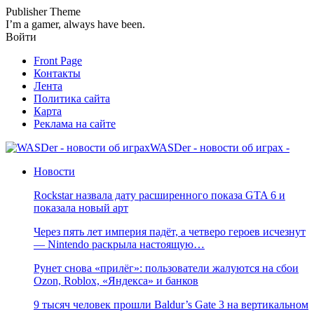
Publisher Theme
I’m a gamer, always have been.
Войти
Front Page
Контакты
Лента
Политика сайта
Карта
Реклама на сайте
WASDer - новости об играх -
Новости
Rockstar назвала дату расширенного показа GTA 6 и
показала новый арт
Через пять лет империя падёт, а четверо героев исчезнут
— Nintendo раскрыла настоящую…
Рунет снова «прилёг»: пользователи жалуются на сбои
Ozon, Roblox, «Яндекса» и банков
9 тысяч человек прошли Baldur’s Gate 3 на вертикальном