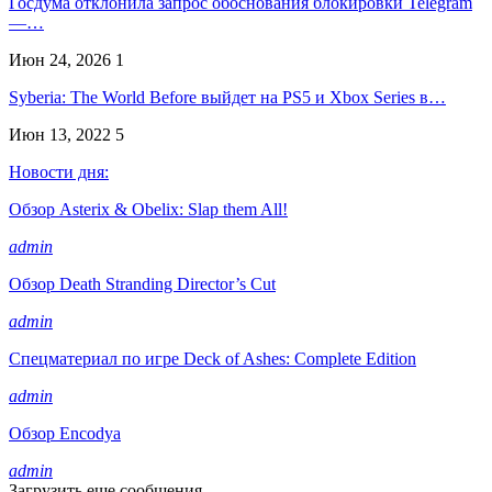
Госдума отклонила запрос обоснования блокировки Telegram
—…
Июн 24, 2026
1
Syberia: The World Before выйдет на PS5 и Xbox Series в…
Июн 13, 2022
5
Новости дня:
Обзор Asterix & Obelix: Slap them All!
admin
Обзор Death Stranding Director’s Cut
admin
Спецматериал по игре Deck of Ashes: Complete Edition
admin
Обзор Encodya
admin
Загрузить еще сообщения