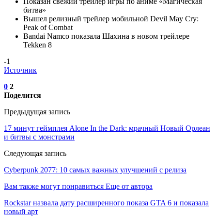
Показан свежий трейлер игры по аниме «Магическая
битва»
Вышел релизный трейлер мобильной Devil May Cry:
Peak of Combat
Bandai Namco показала Шахина в новом трейлере
Tekken 8
-1
Источник
0
2
Поделится
Предыдущая запись
17 минут геймплея Alone In the Dark: мрачный Новый Орлеан
и битвы с монстрами
Следующая запись
Cyberpunk 2077: 10 самых важных улучшений с релиза
Вам также могут понравиться
Еще от автора
Rockstar назвала дату расширенного показа GTA 6 и показала
новый арт