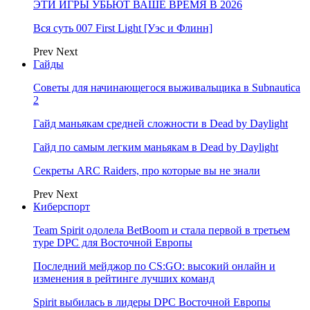
ЭТИ ИГРЫ УБЬЮТ ВАШЕ ВРЕМЯ В 2026
Вся суть 007 First Light [Уэс и Флинн]
Prev
Next
Гайды
Советы для начинающегося выживальщика в Subnautica
2
Гайд маньякам средней сложности в Dead by Daylight
Гайд по самым легким маньякам в Dead by Daylight
Секреты ARC Raiders, про которые вы не знали
Prev
Next
Киберспорт
Team Spirit одолела BetBoom и стала первой в третьем
туре DPC для Восточной Европы
Последний мейджор по CS:GO: высокий онлайн и
изменения в рейтинге лучших команд
Spirit выбилась в лидеры DPC Восточной Европы