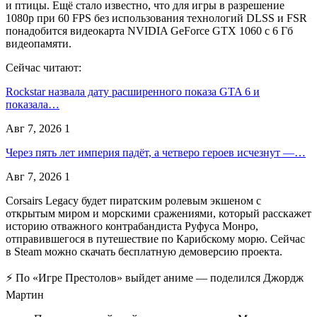
и птицы. Ещё стало известно, что для игры в разрешение
1080p при 60 FPS без использования технологий DLSS и FSR
понадобится видеокарта NVIDIA GeForce GTX 1060 с 6 Гб
видеопамяти.
Сейчас читают:
Rockstar назвала дату расширенного показа GTA 6 и
показала…
Авг 7, 2026
1
Через пять лет империя падёт, а четверо героев исчезнут —…
Авг 7, 2026
1
Corsairs Legacy будет пиратским ролевым экшеном с
открытым миром и морскими сражениями, который расскажет
историю отважного контрабандиста Руфуса Монро,
отправившегося в путешествие по Карибскому морю. Сейчас
в Steam можно скачать бесплатную демоверсию проекта.
⚡️ По «Игре Престолов» выйдет аниме — поделился Джордж
Мартин