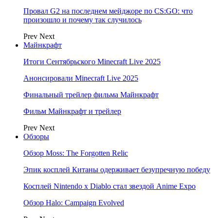
Провал G2 на последнем мейджоре по CS:GO: что
произошло и почему так случилось
Prev
Next
Майнкрафт
Итоги Сентябрьского Minecraft Live 2025
Анонсировали Minecraft Live 2025
Финальный трейлер фильма Майнкрафт
Фильм Майнкрафт и трейлер
Prev
Next
Обзоры
Обзор Moss: The Forgotten Relic
Эпик косплей Китаны одерживает безупречную победу
Косплей Nintendo x Diablo стал звездой Anime Expo
Обзор Halo: Campaign Evolved