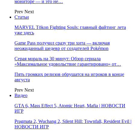
мониторе — и это не…
Prev
Next
Статьи
MARVEL Tōkon Fighting Souls: главный файтинг лета
уже здесь
Game Pass получил сразу три хита — включая
неожиданный шедевр от создателей Pokémon
Серая мораль на 30 минут: Обзор сериала
«Максимальное удовольствие гарантировано» от…
Пять громких релизов обрушатся на игроков в конце
августа
Prev
Next
Видео
GTA 6, Mass Effect 5, Atomic Heart, Mafia | НОВОСТИ
ИГР
Pragmata 2, Wuchang 2, Silent Hill: Townfall, Resident Evil |
НОВОСТИ ИГР