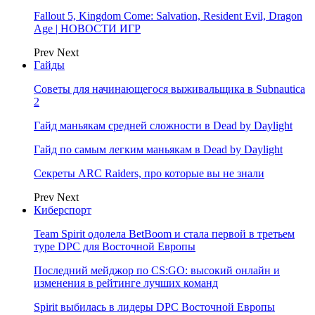
Fallout 5, Kingdom Come: Salvation, Resident Evil, Dragon
Age | НОВОСТИ ИГР
Prev
Next
Гайды
Советы для начинающегося выживальщика в Subnautica
2
Гайд маньякам средней сложности в Dead by Daylight
Гайд по самым легким маньякам в Dead by Daylight
Секреты ARC Raiders, про которые вы не знали
Prev
Next
Киберспорт
Team Spirit одолела BetBoom и стала первой в третьем
туре DPC для Восточной Европы
Последний мейджор по CS:GO: высокий онлайн и
изменения в рейтинге лучших команд
Spirit выбилась в лидеры DPC Восточной Европы