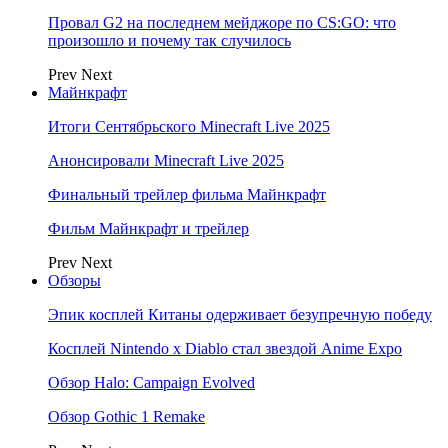
Провал G2 на последнем мейджоре по CS:GO: что
произошло и почему так случилось
Prev
Next
Майнкрафт
Итоги Сентябрьского Minecraft Live 2025
Анонсировали Minecraft Live 2025
Финальный трейлер фильма Майнкрафт
Фильм Майнкрафт и трейлер
Prev
Next
Обзоры
Эпик косплей Китаны одерживает безупречную победу
Косплей Nintendo x Diablo стал звездой Anime Expo
Обзор Halo: Campaign Evolved
Обзор Gothic 1 Remake