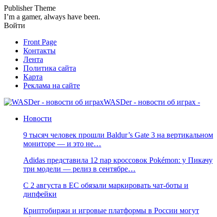
Publisher Theme
I’m a gamer, always have been.
Войти
Front Page
Контакты
Лента
Политика сайта
Карта
Реклама на сайте
WASDer - новости об играх -
Новости
9 тысяч человек прошли Baldur’s Gate 3 на вертикальном
мониторе — и это не…
Adidas представила 12 пар кроссовок Pokémon: у Пикачу
три модели — релиз в сентябре…
С 2 августа в ЕС обязали маркировать чат-боты и
дипфейки
Криптобиржи и игровые платформы в России могут