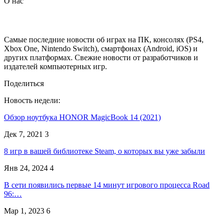
О нас
Самые последние новости об играх на ПК, консолях (PS4,
Xbox One, Nintendo Switch), смартфонах (Android, iOS) и
других платформах. Свежие новости от разработчиков и
издателей компьютерных игр.
Поделиться
Новость недели:
Обзор ноутбука HONOR MagicBook 14 (2021)
Дек 7, 2021
3
8 игр в вашей библиотеке Steam, о которых вы уже забыли
Янв 24, 2024
4
В сети появились первые 14 минут игрового процесса Road
96:…
Мар 1, 2023
6