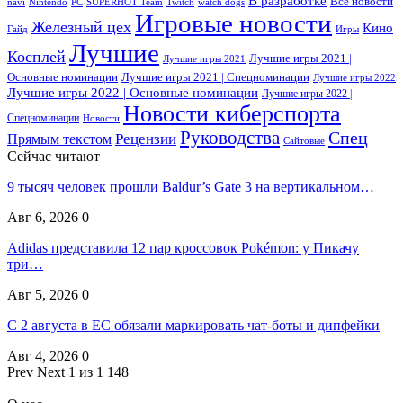
В разработке
Все новости
navi
Nintendo
PC
SUPERHOT Team
Twitch
watch dogs
Игровые новости
Железный цех
Кино
Гайд
Игры
Лучшие
Косплей
Лучшие игры 2021 |
Лучшие игры 2021
Основные номинации
Лучшие игры 2021 | Спецноминации
Лучшие игры 2022
Лучшие игры 2022 | Основные номинации
Лучшие игры 2022 |
Новости киберспорта
Спецноминации
Новости
Руководства
Спец
Прямым текстом
Рецензии
Сайтовые
Сейчас читают
9 тысяч человек прошли Baldur’s Gate 3 на вертикальном…
Авг 6, 2026
0
Adidas представила 12 пар кроссовок Pokémon: у Пикачу
три…
Авг 5, 2026
0
С 2 августа в ЕС обязали маркировать чат-боты и дипфейки
Авг 4, 2026
0
Prev
Next
1 из 1 148