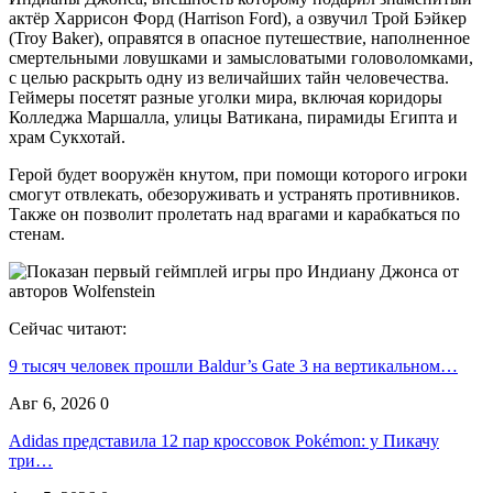
актёр Харрисон Форд (Harrison Ford), а озвучил Трой Бэйкер
(Troy Baker), оправятся в опасное путешествие, наполненное
смертельными ловушками и замысловатыми головоломками,
с целью раскрыть одну из величайших тайн человечества.
Геймеры посетят разные уголки мира, включая коридоры
Колледжа Маршалла, улицы Ватикана, пирамиды Египта и
храм Сукхотай.
Герой будет вооружён кнутом, при помощи которого игроки
смогут отвлекать, обезоруживать и устранять противников.
Также он позволит пролетать над врагами и карабкаться по
стенам.
Сейчас читают:
9 тысяч человек прошли Baldur’s Gate 3 на вертикальном…
Авг 6, 2026
0
Adidas представила 12 пар кроссовок Pokémon: у Пикачу
три…