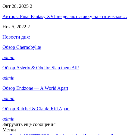
Окт 28, 2025
2
Авторы Final Fantasy XVI не делают ставку на этническое…
Ноя 5, 2022
2
Новости дня:
Обзор Chernobylite
admin
Обзор Asterix & Obelix: Slap them All!
admin
Обзор Endzone — A World Apart
admin
Обзор Ratchet & Clank: Rift Apart
admin
Загрузить еще сообщения
Метки