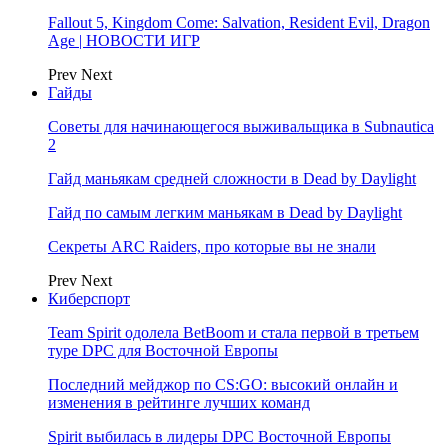
Fallout 5, Kingdom Come: Salvation, Resident Evil, Dragon
Age | НОВОСТИ ИГР
Prev
Next
Гайды
Советы для начинающегося выживальщика в Subnautica
2
Гайд маньякам средней сложности в Dead by Daylight
Гайд по самым легким маньякам в Dead by Daylight
Секреты ARC Raiders, про которые вы не знали
Prev
Next
Киберспорт
Team Spirit одолела BetBoom и стала первой в третьем
туре DPC для Восточной Европы
Последний мейджор по CS:GO: высокий онлайн и
изменения в рейтинге лучших команд
Spirit выбилась в лидеры DPC Восточной Европы