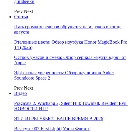
дипфейки
Prev
Next
Статьи
Пять громких релизов обрушатся на игроков в конце
августа
Эталонные цвета: Обзор ноутбука Honor MagicBook Pro
14 (2026)
Остров ужасов и смеха: Обзор сериала «Бухта вдов» от
Apple
Эффектная уверенность: Обзор наушников Anker
Soundcore Space 2
Prev
Next
Видео
Pragmata 2, Wuchang 2, Silent Hill: Townfall, Resident Evil |
НОВОСТИ ИГР
ЭТИ ИГРЫ УБЬЮТ ВАШЕ ВРЕМЯ В 2026
Вся суть 007 First Light [Уэс и Флинн]