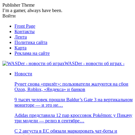
Publisher Theme
I’m a gamer, always have been.
Войти
Front Page
Контакты
Лента
Политика сайта
Карта
Реклама на сайте
WASDer - новости об играх -
Новости
Рунет снова «прилёг»: пользователи жалуются на сбои
Ozon, Roblox, «Яндекса» и банков
9 тысяч человек прошли Baldur’s Gate 3 на вертикальном
мониторе — и это не…
Adidas представила 12 пар кроссовок Pokémon: у Пикачу
три модели — релиз в сентябре…
С 2 августа в ЕС обязали маркировать чат-боты и