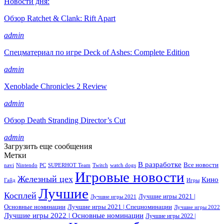
Новости дня:
Обзор Ratchet & Clank: Rift Apart
admin
Спецматериал по игре Deck of Ashes: Complete Edition
admin
Xenoblade Chronicles 2 Review
admin
Обзор Death Stranding Director’s Cut
admin
Загрузить еще сообщения
Метки
В разработке
Все новости
navi
Nintendo
PC
SUPERHOT Team
Twitch
watch dogs
Игровые новости
Железный цех
Кино
Гайд
Игры
Лучшие
Косплей
Лучшие игры 2021 |
Лучшие игры 2021
Основные номинации
Лучшие игры 2021 | Спецноминации
Лучшие игры 2022
Лучшие игры 2022 | Основные номинации
Лучшие игры 2022 |