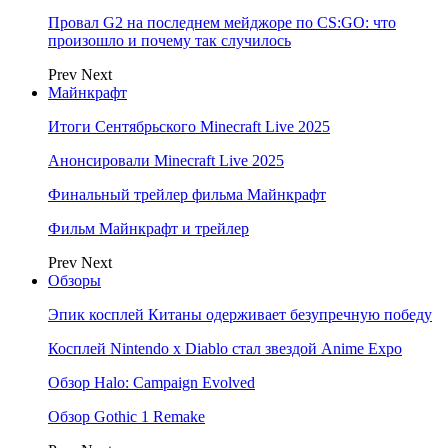
Провал G2 на последнем мейджоре по CS:GO: что
произошло и почему так случилось
Prev
Next
Майнкрафт
Итоги Сентябрьского Minecraft Live 2025
Анонсировали Minecraft Live 2025
Финальный трейлер фильма Майнкрафт
Фильм Майнкрафт и трейлер
Prev
Next
Обзоры
Эпик косплей Китаны одерживает безупречную победу
Косплей Nintendo x Diablo стал звездой Anime Expo
Обзор Halo: Campaign Evolved
Обзор Gothic 1 Remake