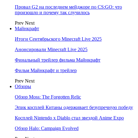
Провал G2 на последнем мейджоре по CS:GO: что
произошло и почему так случилось
Prev
Next
Майнкрафт
Итоги Сентябрьского Minecraft Live 2025
Анонсировали Minecraft Live 2025
Финальный трейлер фильма Майнкрафт
Фильм Майнкрафт и трейлер
Prev
Next
Обзоры
Обзор Moss: The Forgotten Relic
Эпик косплей Китаны одерживает безупречную победу
Косплей Nintendo x Diablo стал звездой Anime Expo
Обзор Halo: Campaign Evolved