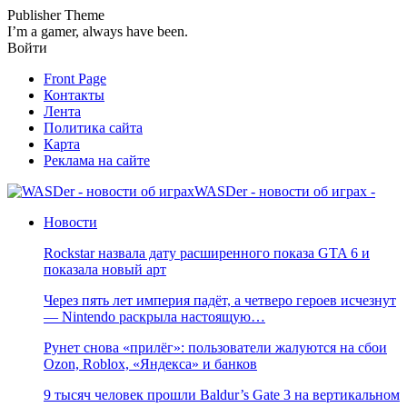
Publisher Theme
I’m a gamer, always have been.
Войти
Front Page
Контакты
Лента
Политика сайта
Карта
Реклама на сайте
WASDer - новости об играх -
Новости
Rockstar назвала дату расширенного показа GTA 6 и
показала новый арт
Через пять лет империя падёт, а четверо героев исчезнут
— Nintendo раскрыла настоящую…
Рунет снова «прилёг»: пользователи жалуются на сбои
Ozon, Roblox, «Яндекса» и банков
9 тысяч человек прошли Baldur’s Gate 3 на вертикальном