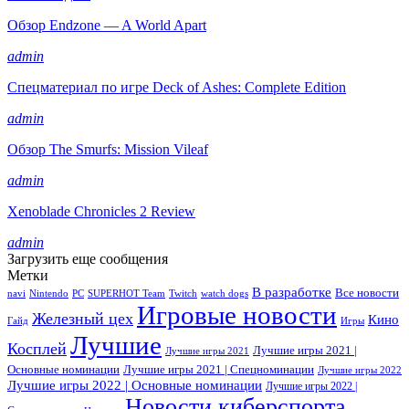
Обзор Endzone — A World Apart
admin
Спецматериал по игре Deck of Ashes: Complete Edition
admin
Обзор The Smurfs: Mission Vileaf
admin
Xenoblade Chronicles 2 Review
admin
Загрузить еще сообщения
Метки
В разработке
Все новости
navi
Nintendo
PC
SUPERHOT Team
Twitch
watch dogs
Игровые новости
Железный цех
Кино
Гайд
Игры
Лучшие
Косплей
Лучшие игры 2021 |
Лучшие игры 2021
Основные номинации
Лучшие игры 2021 | Спецноминации
Лучшие игры 2022
Лучшие игры 2022 | Основные номинации
Лучшие игры 2022 |
Новости киберспорта