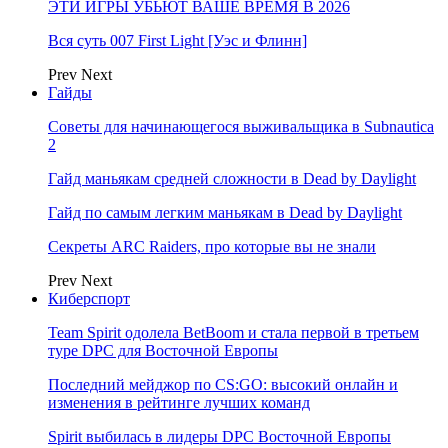
ЭТИ ИГРЫ УБЬЮТ ВАШЕ ВРЕМЯ В 2026
Вся суть 007 First Light [Уэс и Флинн]
Prev
Next
Гайды
Советы для начинающегося выживальщика в Subnautica
2
Гайд маньякам средней сложности в Dead by Daylight
Гайд по самым легким маньякам в Dead by Daylight
Секреты ARC Raiders, про которые вы не знали
Prev
Next
Киберспорт
Team Spirit одолела BetBoom и стала первой в третьем
туре DPC для Восточной Европы
Последний мейджор по CS:GO: высокий онлайн и
изменения в рейтинге лучших команд
Spirit выбилась в лидеры DPC Восточной Европы