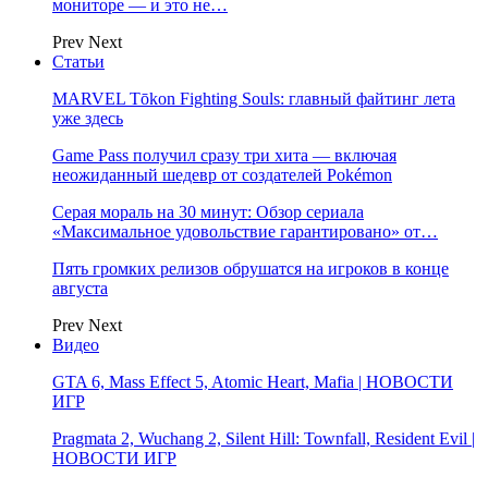
мониторе — и это не…
Prev
Next
Статьи
MARVEL Tōkon Fighting Souls: главный файтинг лета
уже здесь
Game Pass получил сразу три хита — включая
неожиданный шедевр от создателей Pokémon
Серая мораль на 30 минут: Обзор сериала
«Максимальное удовольствие гарантировано» от…
Пять громких релизов обрушатся на игроков в конце
августа
Prev
Next
Видео
GTA 6, Mass Effect 5, Atomic Heart, Mafia | НОВОСТИ
ИГР
Pragmata 2, Wuchang 2, Silent Hill: Townfall, Resident Evil |
НОВОСТИ ИГР