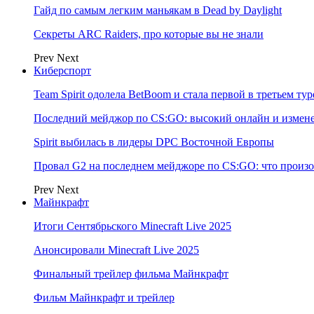
Гайд по самым легким маньякам в Dead by Daylight
Секреты ARC Raiders, про которые вы не знали
Prev
Next
Киберспорт
Team Spirit одолела BetBoom и стала первой в третьем т
Последний мейджор по CS:GO: высокий онлайн и измене
Spirit выбилась в лидеры DPC Восточной Европы
Провал G2 на последнем мейджоре по CS:GO: что произо
Prev
Next
Майнкрафт
Итоги Сентябрьского Minecraft Live 2025
Анонсировали Minecraft Live 2025
Финальный трейлер фильма Майнкрафт
Фильм Майнкрафт и трейлер