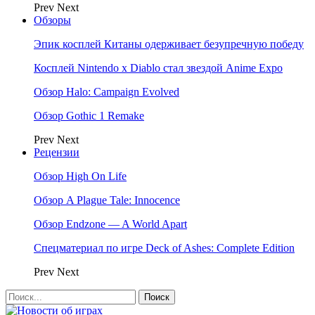
Prev
Next
Обзоры
Эпик косплей Китаны одерживает безупречную победу
Косплей Nintendo x Diablo стал звездой Anime Expo
Обзор Halo: Campaign Evolved
Обзор Gothic 1 Remake
Prev
Next
Рецензии
Обзор High On Life
Обзор A Plague Tale: Innocence
Обзор Endzone — A World Apart
Спецматериал по игре Deck of Ashes: Complete Edition
Prev
Next