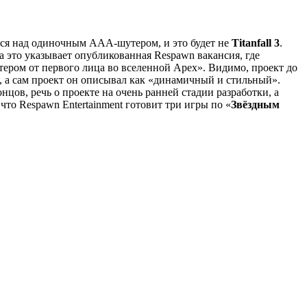
тся над одиночным AAA-шутером, и это будет не
Titanfall 3
.
На это указывает опубликованная Respawn вакансия, где
ером от первого лица во вселенной Apex». Видимо, проект до
в, а сам проект он описывал как «динамичный и стильный».
нцов, речь о проекте на очень ранней стадии разработки, а
то Respawn Entertainment готовит три игры по «
Звёздным