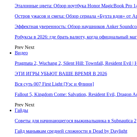
Эталонные цвета: Обзор ноутбука Honor MagicBook Pro 14
Остров ужасов и смеха: Обзор сериала «Бухта вдов» от A
Эффектная уверенность: Обзор наушников Anker Soundcor
Робуксы в 2026: где брать валюту, когда официальный ма
Prev
Next
Видео
Pragmata 2, Wuchang 2, Silent Hill: Townfall, Resident Ev
ЭТИ ИГРЫ УБЬЮТ ВАШЕ ВРЕМЯ В 2026
Вся суть 007 First Light [Уэс и Флинн]
Fallout 5, Kingdom Come: Salvation, Resident Evil, Drag
Prev
Next
Гайды
Советы для начинающегося выживальщика в Subnautica 2
Гайд маньякам средней сложности в Dead by Daylight