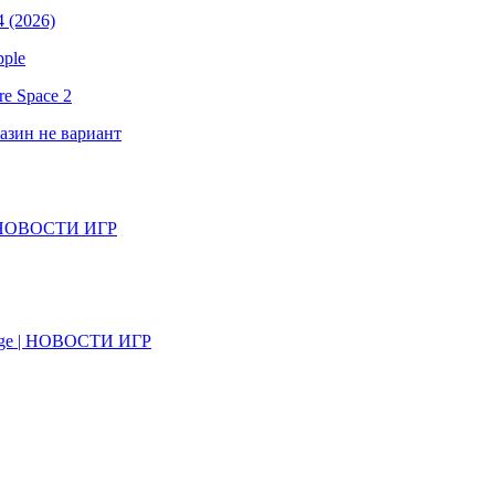
 (2026)
pple
e Space 2
газин не вариант
il | НОВОСТИ ИГР
on Age | НОВОСТИ ИГР