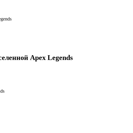
egends
селенной Apex Legends