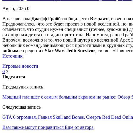
Авг 5, 2026
0
В начале года
Джефф Грабб
сообщил, что
Respawn
, известная
Предполагалось, что это будет проект в новой вселенной, но, 
отмечается, что студии нужен специалист (точнее, художник)
сих пор находится на стадии прототипа. Напомним, ранее Граб
Впрочем, возможно и то, что новый шутер во вселенной Apex Le
небольших команд, занимающихся прототипами в крупных студия
войнам
»: среди них
Star Wars Jedi: Survivor
, сиквел «Павшего
Источник
Игровые новости
0
7
Поделится
Предыдущая запись
Мощный планшет с самым большим экраном на рынке: Обзор Sa
Следующая запись
GTA 6 огромная, Гадкая Skull and Bones, Смерть Red Dead Online,
Вам также могут понравиться
Еще от автора