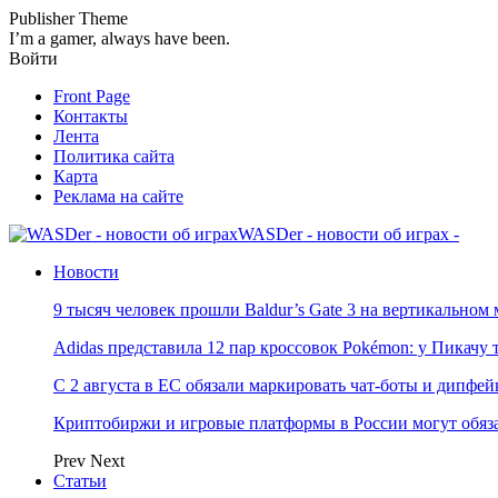
Publisher Theme
I’m a gamer, always have been.
Войти
Front Page
Контакты
Лента
Политика сайта
Карта
Реклама на сайте
WASDer - новости об играх -
Новости
9 тысяч человек прошли Baldur’s Gate 3 на вертикально
Adidas представила 12 пар кроссовок Pokémon: у Пикачу
С 2 августа в ЕС обязали маркировать чат-боты и дипфей
Криптобиржи и игровые платформы в России могут обяза
Prev
Next
Статьи