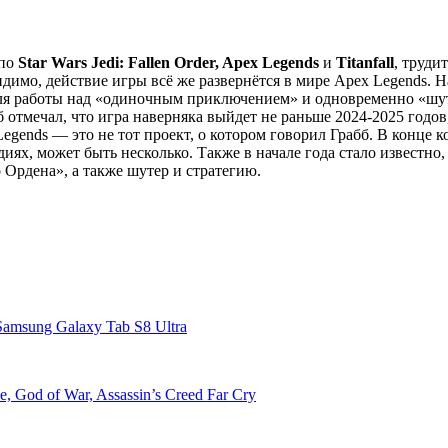
 по
Star Wars Jedi: Fallen Order, Apex Legends
и
Titanfall
, труди
видимо, действие игры всё же развернётся в мире Apex Legends. 
 для работы над «одиночным приключением» и одновременно «шут
б отмечал, что игра наверняка выйдет не раньше 2024-2025 годо
gends — это не тот проект, о котором говорил Грабб. В конце ко
х, может быть несколько. Также в начале года стало известно, ч
 Ордена», а также шутер и стратегию.
msung Galaxy Tab S8 Ultra
 God of War, Assassin’s Creed Far Cry