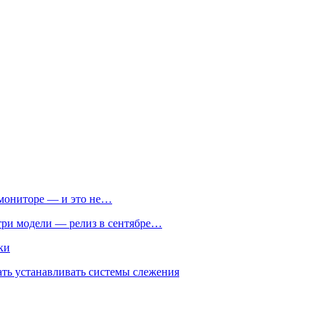
м мониторе — и это не…
 три модели — релиз в сентябре…
ки
ть устанавливать системы слежения