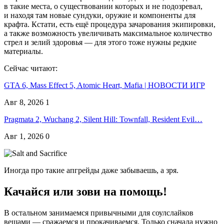
в такие места, о существовании которых и не подозревал,
и находя там новые сундуки, оружие и компоненты для
крафта. Кстати, есть ещё процедура зачарования экипировки,
а также возможность увеличивать максимальное количество
стрел и зелий здоровья — для этого тоже нужны редкие
материалы.
Сейчас читают:
GTA 6, Mass Effect 5, Atomic Heart, Mafia | НОВОСТИ ИГР
Авг 8, 2026
1
Pragmata 2, Wuchang 2, Silent Hill: Townfall, Resident Evil…
Авг 1, 2026
0
Иногда про такие апгрейды даже забываешь, а зря.
Качайся или зови на помощь!
В остальном занимаемся привычными для соулслайков
вещами — сражаемся и прокачиваемся. Только сначала нужно