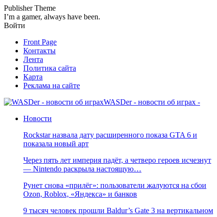
Publisher Theme
I’m a gamer, always have been.
Войти
Front Page
Контакты
Лента
Политика сайта
Карта
Реклама на сайте
WASDer - новости об играх -
Новости
Rockstar назвала дату расширенного показа GTA 6 и
показала новый арт
Через пять лет империя падёт, а четверо героев исчезнут
— Nintendo раскрыла настоящую…
Рунет снова «прилёг»: пользователи жалуются на сбои
Ozon, Roblox, «Яндекса» и банков
9 тысяч человек прошли Baldur’s Gate 3 на вертикальном