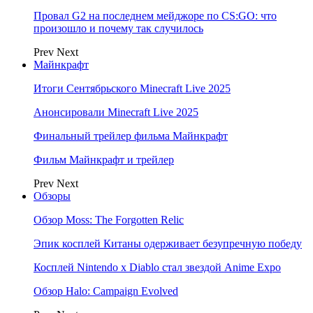
Провал G2 на последнем мейджоре по CS:GO: что
произошло и почему так случилось
Prev
Next
Майнкрафт
Итоги Сентябрьского Minecraft Live 2025
Анонсировали Minecraft Live 2025
Финальный трейлер фильма Майнкрафт
Фильм Майнкрафт и трейлер
Prev
Next
Обзоры
Обзор Moss: The Forgotten Relic
Эпик косплей Китаны одерживает безупречную победу
Косплей Nintendo x Diablo стал звездой Anime Expo
Обзор Halo: Campaign Evolved