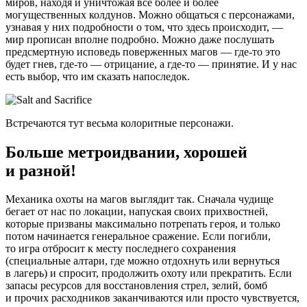
миров, находя и уничтожая всё более и более
могущественных колдунов. Можно общаться с персонажами,
узнавая у них подробности о том, что здесь происходит, —
мир прописан вполне подробно. Можно даже послушать
предсмертную исповедь поверженных магов — где-то это
будет гнев, где-то — отрицание, а где-то — принятие. И у нас
есть выбор, что им сказать напоследок.
Встречаются тут весьма колоритные персонажи.
Больше метроидвании, хорошей
и разной!
Механика охоты на магов выглядит так. Сначала чудище
бегает от нас по локации, напуская своих прихвостней,
которые призваны максимально потрепать героя, и только
потом начинается генеральное сражение. Если погибли,
то игра отбросит к месту последнего сохранения
(специальные алтари, где можно отдохнуть или вернуться
в лагерь) и спросит, продолжить охоту или прекратить. Если
запасы ресурсов для восстановления стрел, зелий, бомб
и прочих расходников заканчиваются или просто чувствуется,