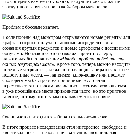
что соперник вам не по уровню, то лучше пока отложить
экзекуцию и заняться прокачкой/сбором материалов.
Проблем с боссами хватает.
После победы над монстром открываются новые рецепты для
крафта, а игроки получают мощные ингредиенты для
создания крутых предметов и новые артефакты с пассивными
бонусами. Но главное, это позволяет пройти в двери,
на которых было написано:
«Чтобы пройти, победите ещё
одного [двух/трёх] мага»
. Кроме того, теперь можно находить
полезные устройства, также позволяющие забираться в ранее
недоступные места, — например, крюк-кошку или предмет,
с которым мы быстро и на приличные расстояния
перемещаемся по тросам вверх/вниз. Поэтому возвращаться
в уже посещённые места приходится часто, но это приятное
занятие, потому что там мы открываем что-то новое.
Очень часто приходится забираться высоко-высоко.
В итоге процесс исследования стал интереснее, свободнее и
«вертикальнее» — не раз и не два я удивлялся, попадая