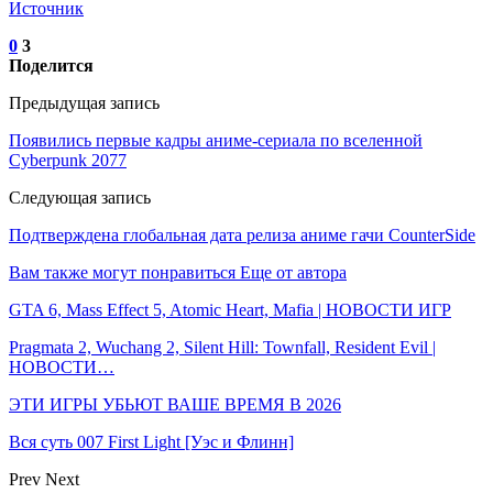
Источник
0
3
Поделится
Предыдущая запись
Появились первые кадры аниме-сериала по вселенной
Cyberpunk 2077
Следующая запись
Подтверждена глобальная дата релиза аниме гачи CounterSide
Вам также могут понравиться
Еще от автора
GTA 6, Mass Effect 5, Atomic Heart, Mafia | НОВОСТИ ИГР
Pragmata 2, Wuchang 2, Silent Hill: Townfall, Resident Evil |
НОВОСТИ…
ЭТИ ИГРЫ УБЬЮТ ВАШЕ ВРЕМЯ В 2026
Вся суть 007 First Light [Уэс и Флинн]
Prev
Next