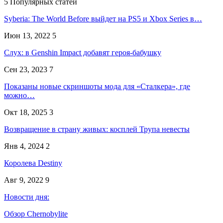
5 Популярных статей
Syberia: The World Before выйдет на PS5 и Xbox Series в…
Июн 13, 2022
5
Слух: в Genshin Impact добавят героя-бабушку
Сен 23, 2023
7
Показаны новые скриншоты мода для «Сталкера», где
можно…
Окт 18, 2025
3
Возвращение в страну живых: косплей Трупа невесты
Янв 4, 2024
2
Королева Destiny
Авг 9, 2022
9
Новости дня:
Обзор Chernobylite