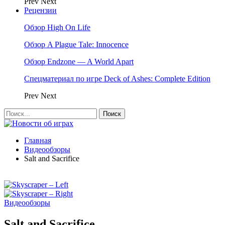
Prev
Next
Рецензии
Обзор High On Life
Обзор A Plague Tale: Innocence
Обзор Endzone — A World Apart
Спецматериал по игре Deck of Ashes: Complete Edition
Prev
Next
Главная
Видеообзоры
Salt and Sacrifice
Видеообзоры
Salt and Sacrifice