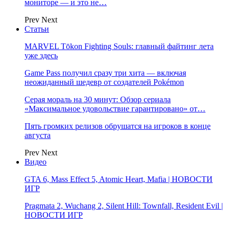
мониторе — и это не…
Prev
Next
Статьи
MARVEL Tōkon Fighting Souls: главный файтинг лета
уже здесь
Game Pass получил сразу три хита — включая
неожиданный шедевр от создателей Pokémon
Серая мораль на 30 минут: Обзор сериала
«Максимальное удовольствие гарантировано» от…
Пять громких релизов обрушатся на игроков в конце
августа
Prev
Next
Видео
GTA 6, Mass Effect 5, Atomic Heart, Mafia | НОВОСТИ
ИГР
Pragmata 2, Wuchang 2, Silent Hill: Townfall, Resident Evil |
НОВОСТИ ИГР