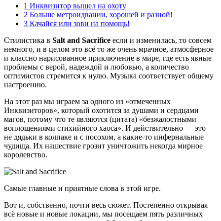
1
Инквизитор вышел на охоту
2
Больше метроидвании, хорошей и разной!
3
Качайся или зови на помощь!
Стилистика в
Salt and Sacrifice
если и изменилась, то совсем
немного, и в целом это всё то же очень мрачное, атмосферное
и классно нарисованное приключение в мире, где есть явные
проблемы с верой, надеждой и любовью, а количество
оптимистов стремится к нулю. Музыка соответствует общему
настроению.
На этот раз мы играем за одного из «отмеченных
Инквизиторов», который охотится за душами и сердцами
магов, потому что те являются (цитата) «безжалостными
воплощениями стихийного хаоса». И действительно — это
не дядьки в колпаке и с посохом, а какие-то инфернальные
чудища. Их нашествие грозит уничтожить некогда мирное
королевство.
Самые главные и приятные слова в этой игре.
Вот и, собственно, почти весь сюжет. Постепенно открывая
всё новые и новые локации, мы посещаем пять различных