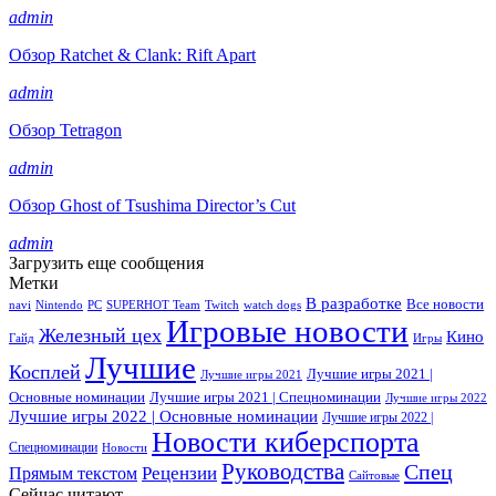
admin
Обзор Ratchet & Clank: Rift Apart
admin
Обзор Tetragon
admin
Обзор Ghost of Tsushima Director’s Cut
admin
Загрузить еще сообщения
Метки
В разработке
Все новости
navi
Nintendo
PC
SUPERHOT Team
Twitch
watch dogs
Игровые новости
Железный цех
Кино
Гайд
Игры
Лучшие
Косплей
Лучшие игры 2021 |
Лучшие игры 2021
Основные номинации
Лучшие игры 2021 | Спецноминации
Лучшие игры 2022
Лучшие игры 2022 | Основные номинации
Лучшие игры 2022 |
Новости киберспорта
Спецноминации
Новости
Руководства
Спец
Прямым текстом
Рецензии
Сайтовые
Сейчас читают