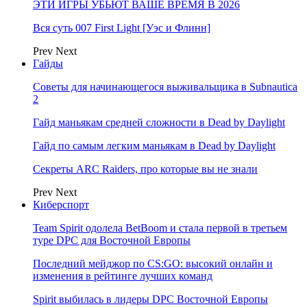
ЭТИ ИГРЫ УБЬЮТ ВАШЕ ВРЕМЯ В 2026
Вся суть 007 First Light [Уэс и Флинн]
Prev
Next
Гайды
Советы для начинающегося выживальщика в Subnautica
2
Гайд маньякам средней сложности в Dead by Daylight
Гайд по самым легким маньякам в Dead by Daylight
Секреты ARC Raiders, про которые вы не знали
Prev
Next
Киберспорт
Team Spirit одолела BetBoom и стала первой в третьем
туре DPC для Восточной Европы
Последний мейджор по CS:GO: высокий онлайн и
изменения в рейтинге лучших команд
Spirit выбилась в лидеры DPC Восточной Европы