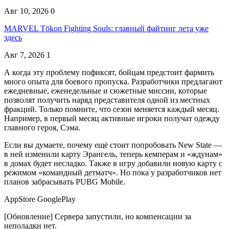
Авг 10, 2026
0
MARVEL Tōkon Fighting Souls: главный файтинг лета уже
здесь
Авг 7, 2026
1
А когда эту проблему пофиксят, бойцам предстоит фармить
много опыта для боевого пропуска. Разработчики предлагают
ежедневные, еженедельные и сюжетные миссии, которые
позволят получить наряд представителя одной из местных
фракций. Только помните, что сезон меняется каждый месяц.
Например, в первый месяц активные игроки получат одежду
главного героя, Сэма.
Если вы думаете, почему ещё стоит попробовать New State —
в ней изменили карту Эрангель, теперь кемперам и «ждунам»
в домах будет несладко. Также в игру добавили новую карту с
режимом «командный детматч». Но пока у разработчиков нет
планов забрасывать PUBG Mobile.
AppStore GooglePlay
[Обновление] Сервера запустили, но компенсации за
неполадки нет.