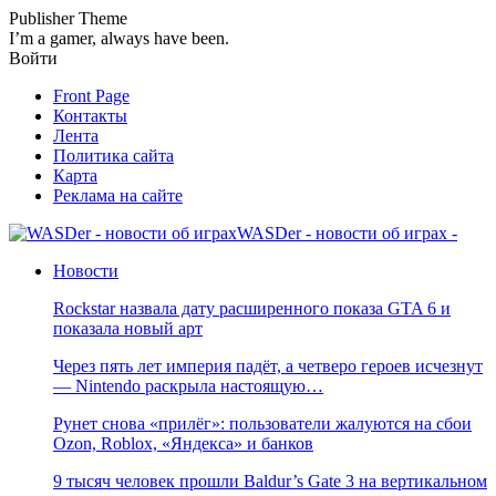
Publisher Theme
I’m a gamer, always have been.
Войти
Front Page
Контакты
Лента
Политика сайта
Карта
Реклама на сайте
WASDer - новости об играх -
Новости
Rockstar назвала дату расширенного показа GTA 6 и
показала новый арт
Через пять лет империя падёт, а четверо героев исчезнут
— Nintendo раскрыла настоящую…
Рунет снова «прилёг»: пользователи жалуются на сбои
Ozon, Roblox, «Яндекса» и банков
9 тысяч человек прошли Baldur’s Gate 3 на вертикальном