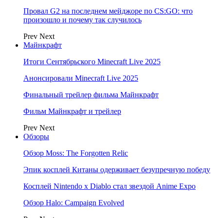
Провал G2 на последнем мейджоре по CS:GO: что
произошло и почему так случилось
Prev
Next
Майнкрафт
Итоги Сентябрьского Minecraft Live 2025
Анонсировали Minecraft Live 2025
Финальный трейлер фильма Майнкрафт
Фильм Майнкрафт и трейлер
Prev
Next
Обзоры
Обзор Moss: The Forgotten Relic
Эпик косплей Китаны одерживает безупречную победу
Косплей Nintendo x Diablo стал звездой Anime Expo
Обзор Halo: Campaign Evolved