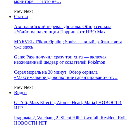
мониторе — и это не…
Prev
Next
Статьи
Австралийский перевал Дятлова: Обзор сериала
«Убийства на станции Пэрриш» от HBO Max
MARVEL Tōkon Fighting Souls: главный файтинг лета
уже здесь
Game Pass получил сразу три хита — включая
неожиданный шедевр от создателей Pokémon
Серая мораль на 30 минут: Обзор сериала
«Максимальное удовольствие гарантировано» от…
Prev
Next
Видео
GTA 6, Mass Effect 5, Atomic Heart, Mafia | НОВОСТИ
ИГР
Pragmata 2, Wuchang 2, Silent Hill: Townfall, Resident Evil |
НОВОСТИ ИГР