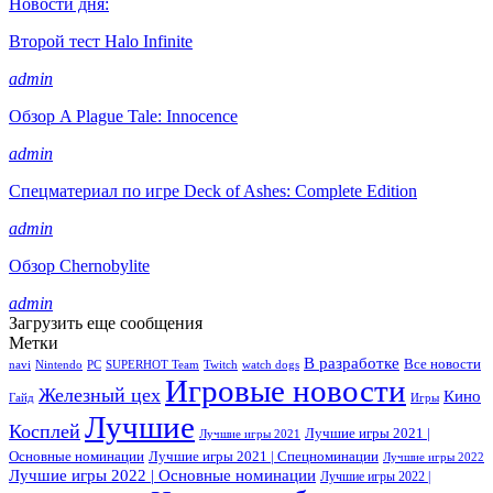
Новости дня:
Второй тест Halo Infinite
admin
Обзор A Plague Tale: Innocence
admin
Спецматериал по игре Deck of Ashes: Complete Edition
admin
Обзор Chernobylite
admin
Загрузить еще сообщения
Метки
В разработке
Все новости
navi
Nintendo
PC
SUPERHOT Team
Twitch
watch dogs
Игровые новости
Железный цех
Кино
Гайд
Игры
Лучшие
Косплей
Лучшие игры 2021 |
Лучшие игры 2021
Основные номинации
Лучшие игры 2021 | Спецноминации
Лучшие игры 2022
Лучшие игры 2022 | Основные номинации
Лучшие игры 2022 |