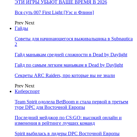
ЭТИ ИГРЫ УБЬЮТ ВАШЕ ВРЕМЯ В 2026
Вся суть 007 First Light [Уэс и Флинн]
Prev
Next
Гайды
Советы для начинающегося выживальщика в Subnautica
2
Гайд маньякам средней сложности в Dead by Daylight
Гайд по самым легким маньякам в Dead by Daylight
Секреты ARC Raiders, про которые вы не знали
Prev
Next
Киберспорт
Team Spirit одолела BetBoom и стала первой в третьем
туре DPC для Восточной Европы
Последний мейджор по CS:GO: высокий онлайн и
изменения в рейтинге лучших команд
Spirit выбилась в лидеры DPC Восточной Европы