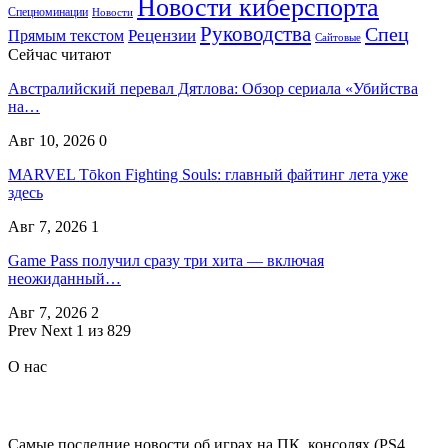
Новости киберспорта
Спецноминации
Новости
Руководства
Спец
Прямым текстом
Рецензии
Сайтовые
Сейчас читают
Австралийский перевал Дятлова: Обзор сериала «Убийства
на…
Авг 10, 2026
0
MARVEL Tōkon Fighting Souls: главный файтинг лета уже
здесь
Авг 7, 2026
1
Game Pass получил сразу три хита — включая
неожиданный…
Авг 7, 2026
2
Prev
Next
1 из 829
О нас
Самые последние новости об играх на ПК, консолях (PS4,