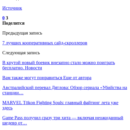
Источник
0
3
Поделится
Предыдущая запись
7 лучших кооперативных сайд-скроллеров
Следующая запись
В крутой новый боевик внезапно стало можно поиграть
бесплатно. Новости
Вам также могут понравиться
Еще от автора
Австралийский перевал Дятлова: Обзор сериала «Убийства на
станции…
MARVEL Tōkon Fighting Souls: главный файтинг лета уже
здесь
Game Pass получил сразу три хита — включая неожиданный
шедевр от…