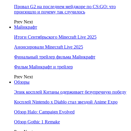
Провал G2 на последнем мейджоре по CS:GO: что
произошло и почему так случилось
Prev
Next
Майнкрафт
Итоги Сентябрьского Minecraft Live 2025
Анонсировали Minecraft Live 2025
Финальный трейлер фильма Майнкрафт
Фильм Майнкрафт и трейлер
Prev
Next
Обзоры
Эпик косплей Китаны одерживает безупречную победу
Косплей Nintendo x Diablo стал звездой Anime Expo
Обзор Halo: Campaign Evolved
Обзор Gothic 1 Remake