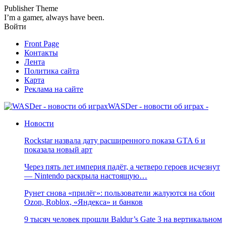
Publisher Theme
I’m a gamer, always have been.
Войти
Front Page
Контакты
Лента
Политика сайта
Карта
Реклама на сайте
WASDer - новости об играх -
Новости
Rockstar назвала дату расширенного показа GTA 6 и
показала новый арт
Через пять лет империя падёт, а четверо героев исчезнут
— Nintendo раскрыла настоящую…
Рунет снова «прилёг»: пользователи жалуются на сбои
Ozon, Roblox, «Яндекса» и банков
9 тысяч человек прошли Baldur’s Gate 3 на вертикальном