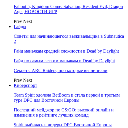
Fallout 5, Kingdom Come: Salvation, Resident Evil, Dragon
Age | НОВОСТИ ИГР
Prev
Next
Гайды
Советы для начинающегося выживальщика в Subnautica
2
Гайд маньякам средней сложности в Dead by Daylight
Гайд по самым легким маньякам в Dead by Daylight
Секреты ARC Raiders, про которые вы не знали
Prev
Next
Киберспорт
Team Spirit одолела BetBoom и стала первой в третьем
туре DPC для Восточной Европы
Последний мейджор по CS:GO: высокий онлайн и
изменения в рейтинге лучших команд
Spirit выбилась в лидеры DPC Восточной Европы