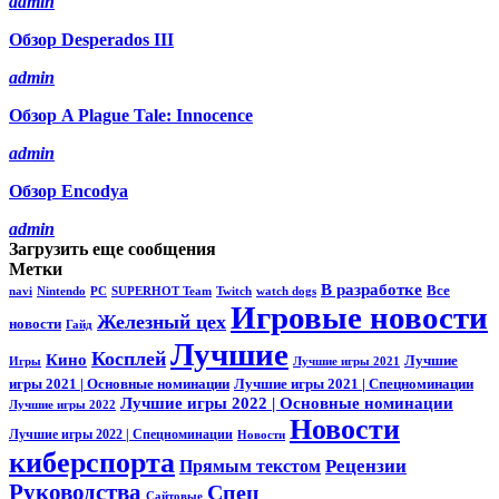
admin
Обзор Desperados III
admin
Обзор A Plague Tale: Innocence
admin
Обзор Encodya
admin
Загрузить еще сообщения
Метки
В разработке
Все
navi
Nintendo
PC
SUPERHOT Team
Twitch
watch dogs
Игровые новости
Железный цех
новости
Гайд
Лучшие
Косплей
Кино
Лучшие
Игры
Лучшие игры 2021
игры 2021 | Основные номинации
Лучшие игры 2021 | Спецноминации
Лучшие игры 2022 | Основные номинации
Лучшие игры 2022
Новости
Лучшие игры 2022 | Спецноминации
Новости
киберспорта
Прямым текстом
Рецензии
Руководства
Спец
Сайтовые