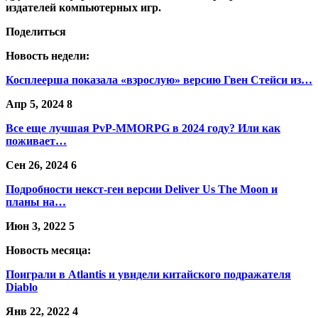
издателей компьютерных игр.
Поделиться
Новость недели:
Косплеерша показала «взрослую» версию Гвен Стейси из…
Апр 5, 2024
8
Все еще лучшая PvP-MMORPG в 2024 году? Или как
поживает…
Сен 26, 2024
6
Подробности некст-ген версии Deliver Us The Moon и
планы на…
Июн 3, 2022
5
Новость месяца:
Поиграли в Atlantis и увидели китайского подражателя
Diablo
Янв 22, 2022
4