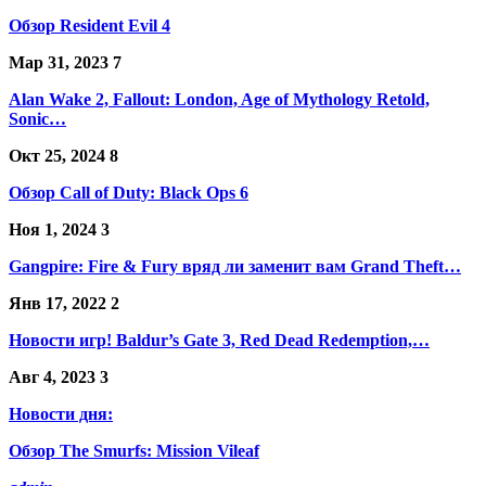
Обзор Resident Evil 4
Мар 31, 2023
7
Alan Wake 2, Fallout: London, Age of Mythology Retold,
Sonic…
Окт 25, 2024
8
Обзор Call of Duty: Black Ops 6
Ноя 1, 2024
3
Gangpire: Fire & Fury вряд ли заменит вам Grand Theft…
Янв 17, 2022
2
Новости игр! Baldur’s Gate 3, Red Dead Redemption,…
Авг 4, 2023
3
Новости дня:
Обзор The Smurfs: Mission Vileaf