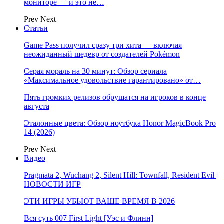
мониторе — и это не…
Prev
Next
Статьи
Game Pass получил сразу три хита — включая
неожиданный шедевр от создателей Pokémon
Серая мораль на 30 минут: Обзор сериала
«Максимальное удовольствие гарантировано» от…
Пять громких релизов обрушатся на игроков в конце
августа
Эталонные цвета: Обзор ноутбука Honor MagicBook Pro
14 (2026)
Prev
Next
Видео
Pragmata 2, Wuchang 2, Silent Hill: Townfall, Resident Evil |
НОВОСТИ ИГР
ЭТИ ИГРЫ УБЬЮТ ВАШЕ ВРЕМЯ В 2026
Вся суть 007 First Light [Уэс и Флинн]