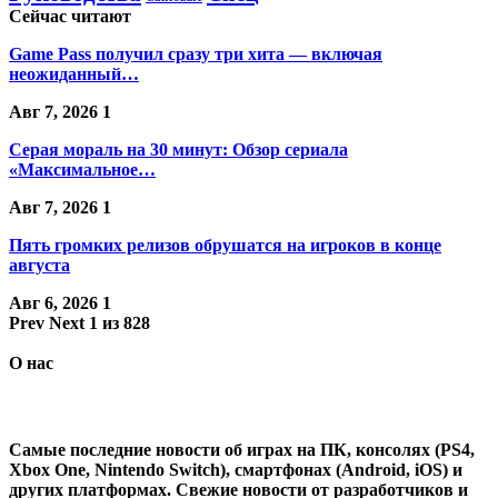
Сейчас читают
Game Pass получил сразу три хита — включая
неожиданный…
Авг 7, 2026
1
Серая мораль на 30 минут: Обзор сериала
«Максимальное…
Авг 7, 2026
1
Пять громких релизов обрушатся на игроков в конце
августа
Авг 6, 2026
1
Prev
Next
1 из 828
О нас
Самые последние новости об играх на ПК, консолях (PS4,
Xbox One, Nintendo Switch), смартфонах (Android, iOS) и
других платформах. Свежие новости от разработчиков и