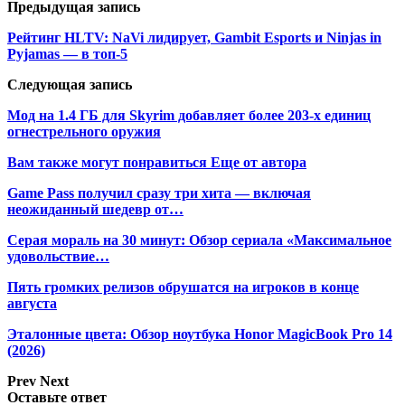
Предыдущая запись
Рейтинг HLTV: NaVi лидирует, Gambit Esports и Ninjas in
Pyjamas — в топ-5
Следующая запись
Мод на 1.4 ГБ для Skyrim добавляет более 203-х единиц
огнестрельного оружия
Вам также могут понравиться
Еще от автора
Game Pass получил сразу три хита — включая
неожиданный шедевр от…
Серая мораль на 30 минут: Обзор сериала «Максимальное
удовольствие…
Пять громких релизов обрушатся на игроков в конце
августа
Эталонные цвета: Обзор ноутбука Honor MagicBook Pro 14
(2026)
Prev
Next
Оставьте ответ