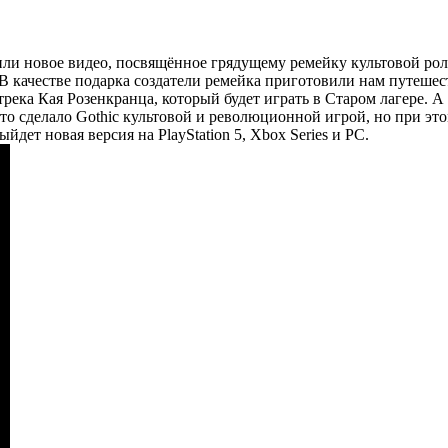
ли новое видео, посвящённое грядущему ремейку культовой рол
качестве подарка создатели ремейка приготовили нам путешест
ека Кая Розенкранца, который будет играть в Старом лагере. А
что сделало Gothic культовой и революционной игрой, но при эт
йдет новая версия на PlayStation 5, Xbox Series и PC.