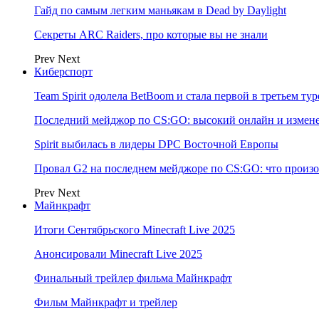
Гайд по самым легким маньякам в Dead by Daylight
Секреты ARC Raiders, про которые вы не знали
Prev
Next
Киберспорт
Team Spirit одолела BetBoom и стала первой в третьем т
Последний мейджор по CS:GO: высокий онлайн и измене
Spirit выбилась в лидеры DPC Восточной Европы
Провал G2 на последнем мейджоре по CS:GO: что произо
Prev
Next
Майнкрафт
Итоги Сентябрьского Minecraft Live 2025
Анонсировали Minecraft Live 2025
Финальный трейлер фильма Майнкрафт
Фильм Майнкрафт и трейлер