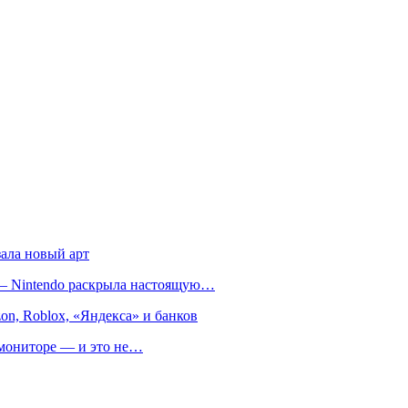
зала новый арт
т — Nintendo раскрыла настоящую…
on, Roblox, «Яндекса» и банков
м мониторе — и это не…