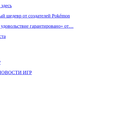
 здесь
ый шедевр от создателей Pokémon
е удовольствие гарантировано» от…
ста
Р
il | НОВОСТИ ИГР