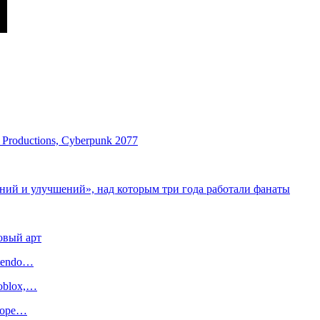
 Productions, Cyberpunk 2077
ний и улучшений», над которым три года работали фанаты
овый арт
ntendo…
oblox,…
иторе…