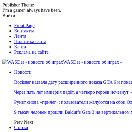
Publisher Theme
I’m a gamer, always have been.
Войти
Front Page
Контакты
Лента
Политика сайта
Карта
Реклама на сайте
WASDer - новости об играх -
Новости
Rockstar назвала дату расширенного показа GTA 6 и пока
Через пять лет империя падёт, а четверо героев исчезну
Рунет снова «прилёг»: пользователи жалуются на сбои Oz
9 тысяч человек прошли Baldur’s Gate 3 на вертикально
Prev
Next
Статьи