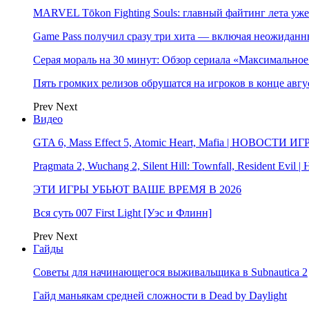
MARVEL Tōkon Fighting Souls: главный файтинг лета уже
Game Pass получил сразу три хита — включая неожиданн
Серая мораль на 30 минут: Обзор сериала «Максимально
Пять громких релизов обрушатся на игроков в конце авгу
Prev
Next
Видео
GTA 6, Mass Effect 5, Atomic Heart, Mafia | НОВОСТИ ИГ
Pragmata 2, Wuchang 2, Silent Hill: Townfall, Resident Ev
ЭТИ ИГРЫ УБЬЮТ ВАШЕ ВРЕМЯ В 2026
Вся суть 007 First Light [Уэс и Флинн]
Prev
Next
Гайды
Советы для начинающегося выживальщика в Subnautica 2
Гайд маньякам средней сложности в Dead by Daylight