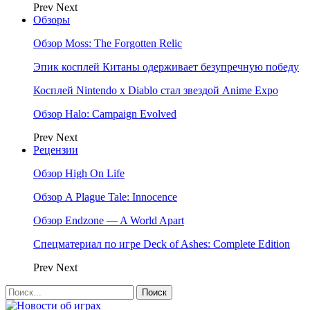
Prev
Next
Обзоры
Обзор Moss: The Forgotten Relic
Эпик косплей Китаны одерживает безупречную победу
Косплей Nintendo x Diablo стал звездой Anime Expo
Обзор Halo: Campaign Evolved
Prev
Next
Рецензии
Обзор High On Life
Обзор A Plague Tale: Innocence
Обзор Endzone — A World Apart
Спецматериал по игре Deck of Ashes: Complete Edition
Prev
Next