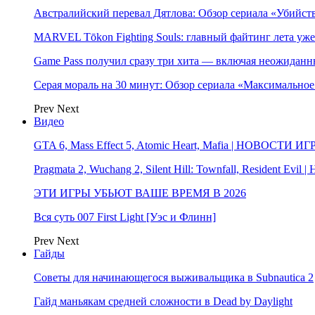
Австралийский перевал Дятлова: Обзор сериала «Убийс
MARVEL Tōkon Fighting Souls: главный файтинг лета уже
Game Pass получил сразу три хита — включая неожиданн
Серая мораль на 30 минут: Обзор сериала «Максимально
Prev
Next
Видео
GTA 6, Mass Effect 5, Atomic Heart, Mafia | НОВОСТИ ИГ
Pragmata 2, Wuchang 2, Silent Hill: Townfall, Resident Ev
ЭТИ ИГРЫ УБЬЮТ ВАШЕ ВРЕМЯ В 2026
Вся суть 007 First Light [Уэс и Флинн]
Prev
Next
Гайды
Советы для начинающегося выживальщика в Subnautica 2
Гайд маньякам средней сложности в Dead by Daylight