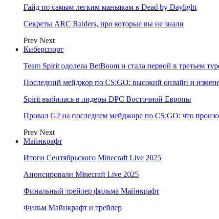
Гайд по самым легким маньякам в Dead by Daylight
Секреты ARC Raiders, про которые вы не знали
Prev
Next
Киберспорт
Team Spirit одолела BetBoom и стала первой в третьем т
Последний мейджор по CS:GO: высокий онлайн и измене
Spirit выбилась в лидеры DPC Восточной Европы
Провал G2 на последнем мейджоре по CS:GO: что произо
Prev
Next
Майнкрафт
Итоги Сентябрьского Minecraft Live 2025
Анонсировали Minecraft Live 2025
Финальный трейлер фильма Майнкрафт
Фильм Майнкрафт и трейлер