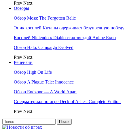
Prev
Next
Обзоры
Обзор Moss: The Forgotten Relic
Эпик косплей Китаны одерживает безупречную победу
Косплей Nintendo x Diablo стал звездой Anime Expo
Обзор Halo: Campaign Evolved
Prev
Next
Рецензии
Обзор High On Life
Обзор A Plague Tale: Innocence
Обзор Endzone — A World Apart
Спецматериал по игре Deck of Ashes: Complete Edition
Prev
Next