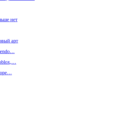
льше нет
овый арт
ntendo…
oblox,…
иторе…