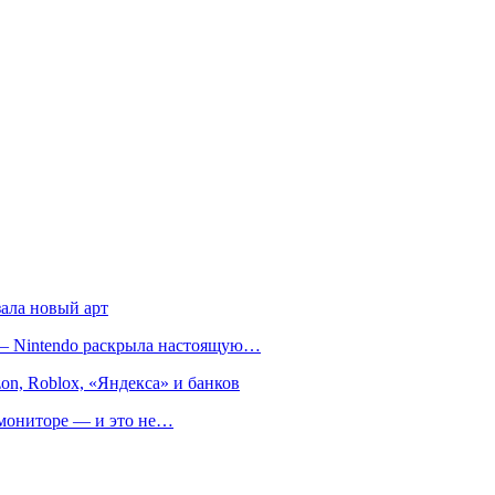
зала новый арт
т — Nintendo раскрыла настоящую…
on, Roblox, «Яндекса» и банков
м мониторе — и это не…