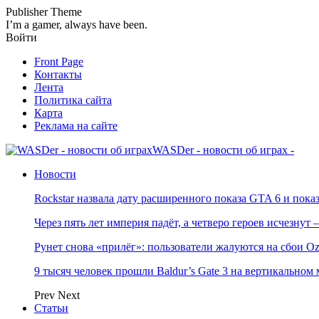
Publisher Theme
I’m a gamer, always have been.
Войти
Front Page
Контакты
Лента
Политика сайта
Карта
Реклама на сайте
WASDer - новости об играх -
Новости
Rockstar назвала дату расширенного показа GTA 6 и пока
Через пять лет империя падёт, а четверо героев исчезну
Рунет снова «прилёг»: пользователи жалуются на сбои Oz
9 тысяч человек прошли Baldur’s Gate 3 на вертикально
Prev
Next
Статьи