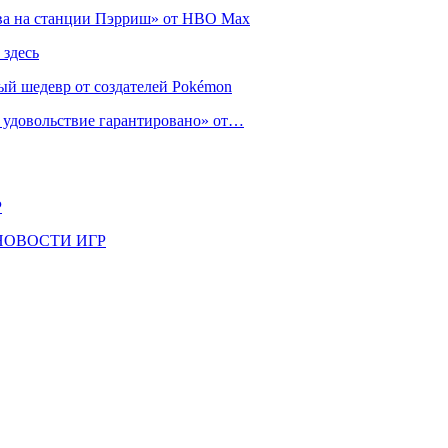
тва на станции Пэрриш» от HBO Max
 здесь
ый шедевр от создателей Pokémon
е удовольствие гарантировано» от…
Р
il | НОВОСТИ ИГР