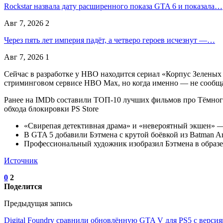
Rockstar назвала дату расширенного показа GTA 6 и показала…
Авг 7, 2026
2
Через пять лет империя падёт, а четверо героев исчезнут —…
Авг 7, 2026
1
Сейчас в разработке у HBO находится сериал «Корпус Зеленых 
стриминговом сервисе HBO Max, но когда именно — не сообщае
Ранее на IMDb составили ТОП-10 лучших фильмов про Тёмного 
обхода блокировки PS Store
«Свирепая детективная драма» и «невероятный экшен» 
В GTA 5 добавили Бэтмена с крутой боёвкой из Batman 
Профессиональный художник изобразил Бэтмена в образе
Источник
0
2
Поделится
Предыдущая запись
Digital Foundry сравнили обновлённую GTA V для PS5 с версия