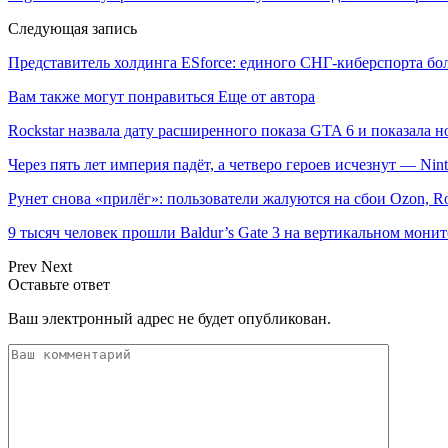
Следующая запись
Представитель холдинга ESforce: единого СНГ-киберспорта бо
Вам также могут понравиться
Еще от автора
Rockstar назвала дату расширенного показа GTA 6 и показала н
Через пять лет империя падёт, а четверо героев исчезнут — Ni
Рунет снова «прилёг»: пользователи жалуются на сбои Ozon, R
9 тысяч человек прошли Baldur’s Gate 3 на вертикальном мон
Prev
Next
Оставьте ответ
Ваш электронный адрес не будет опубликован.