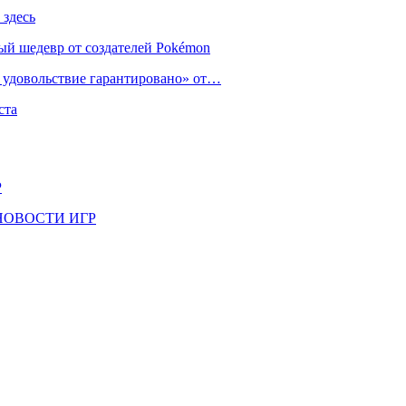
 здесь
ый шедевр от создателей Pokémon
е удовольствие гарантировано» от…
ста
Р
il | НОВОСТИ ИГР