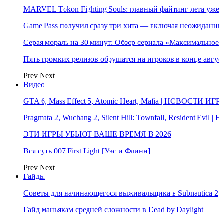
MARVEL Tōkon Fighting Souls: главный файтинг лета уже
Game Pass получил сразу три хита — включая неожиданн
Серая мораль на 30 минут: Обзор сериала «Максимально
Пять громких релизов обрушатся на игроков в конце авгу
Prev
Next
Видео
GTA 6, Mass Effect 5, Atomic Heart, Mafia | НОВОСТИ ИГ
Pragmata 2, Wuchang 2, Silent Hill: Townfall, Resident Ev
ЭТИ ИГРЫ УБЬЮТ ВАШЕ ВРЕМЯ В 2026
Вся суть 007 First Light [Уэс и Флинн]
Prev
Next
Гайды
Советы для начинающегося выживальщика в Subnautica 2
Гайд маньякам средней сложности в Dead by Daylight