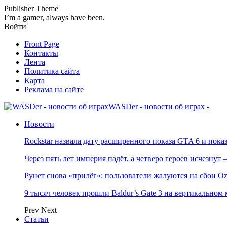
Publisher Theme
I’m a gamer, always have been.
Войти
Front Page
Контакты
Лента
Политика сайта
Карта
Реклама на сайте
WASDer - новости об играх -
Новости
Rockstar назвала дату расширенного показа GTA 6 и пока
Через пять лет империя падёт, а четверо героев исчезну
Рунет снова «прилёг»: пользователи жалуются на сбои Oz
9 тысяч человек прошли Baldur’s Gate 3 на вертикально
Prev
Next
Статьи