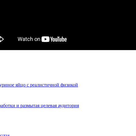
уриное яйцо с реалистичной физикой
ботки и размытая целевая аудитория