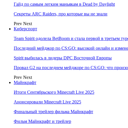
Гайд по самым легким маньякам в Dead by Daylight
Секреты ARC Raiders, про которые вы не знали
Prev
Next
Киберспорт
Team Spirit одолела BetBoom и стала первой в третьем т
Последний мейджор по CS:GO: высокий онлайн и измене
Spirit выбилась в лидеры DPC Восточной Европы
Провал G2 на последнем мейджоре по CS:GO: что произо
Prev
Next
Майнкрафт
Итоги Сентябрьского Minecraft Live 2025
Анонсировали Minecraft Live 2025
Финальный трейлер фильма Майнкрафт
Фильм Майнкрафт и трейлер