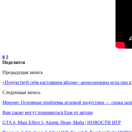
0
2
Поделится
Предыдущая запись
«Почувствуй себя настоящим яйцом»: анонсирована игра про к
Следующая запись
Мнение: Основные проблемы игровой индустрии — сроки разра
Вам также могут понравиться
Еще от автора
GTA 6, Mass Effect 5, Atomic Heart, Mafia | НОВОСТИ ИГР