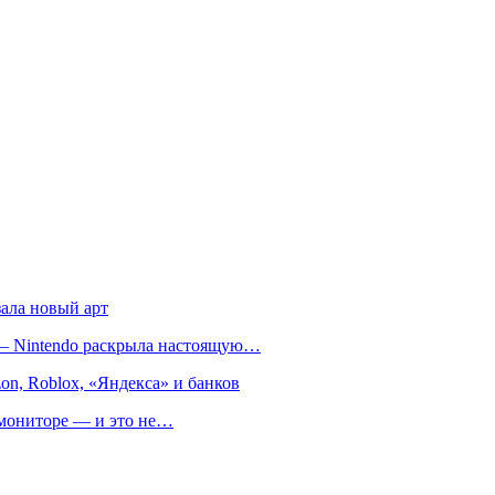
зала новый арт
т — Nintendo раскрыла настоящую…
on, Roblox, «Яндекса» и банков
м мониторе — и это не…