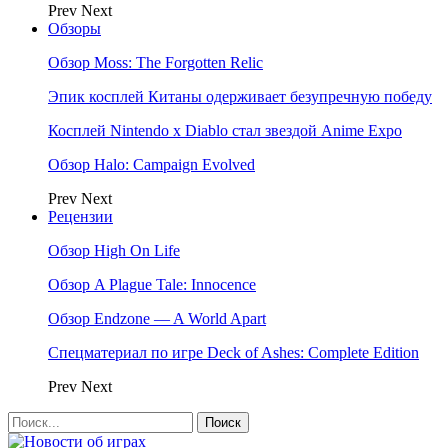
Prev
Next
Обзоры
Обзор Moss: The Forgotten Relic
Эпик косплей Китаны одерживает безупречную победу
Косплей Nintendo x Diablo стал звездой Anime Expo
Обзор Halo: Campaign Evolved
Prev
Next
Рецензии
Обзор High On Life
Обзор A Plague Tale: Innocence
Обзор Endzone — A World Apart
Спецматериал по игре Deck of Ashes: Complete Edition
Prev
Next