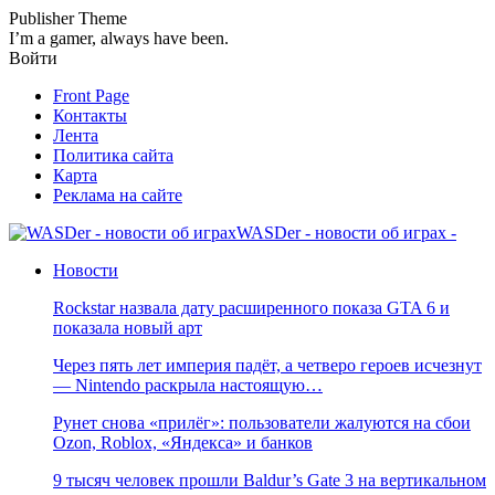
Publisher Theme
I’m a gamer, always have been.
Войти
Front Page
Контакты
Лента
Политика сайта
Карта
Реклама на сайте
WASDer - новости об играх -
Новости
Rockstar назвала дату расширенного показа GTA 6 и
показала новый арт
Через пять лет империя падёт, а четверо героев исчезнут
— Nintendo раскрыла настоящую…
Рунет снова «прилёг»: пользователи жалуются на сбои
Ozon, Roblox, «Яндекса» и банков
9 тысяч человек прошли Baldur’s Gate 3 на вертикальном