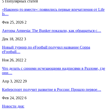
5 Популярных статей
«Наконец-то вместе»: появились первые впечатления от Life
Is…
Фев 25, 2026
2
Авторы Amnesia: The Bunker показали, как обращаться с…
Дек 18, 2022
3
Новый турнир по eFootball получил название Coppa
eFootball…
Ноя 26, 2022
2
Что делать с синими исчезающими надписями в Разломе, где
они…
Апр 3, 2022
29
Киберспорт получит развитие в России: Прошло первое…
Фев 24, 2022
6
Новости дня: