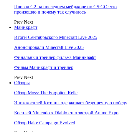
Провал G2 на последнем мейджоре по CS:GO: что
произошло и почему так случилось
Prev
Next
Майнкрафт
Итоги Сентябрьского Minecraft Live 2025
Анонсировали Minecraft Live 2025
Финальный трейлер фильма Майнкрафт
Фильм Майнкрафт и трейлер
Prev
Next
Обзоры
Обзор Moss: The Forgotten Relic
Эпик косплей Китаны одерживает безупречную победу
Косплей Nintendo x Diablo стал звездой Anime Expo
Обзор Halo: Campaign Evolved