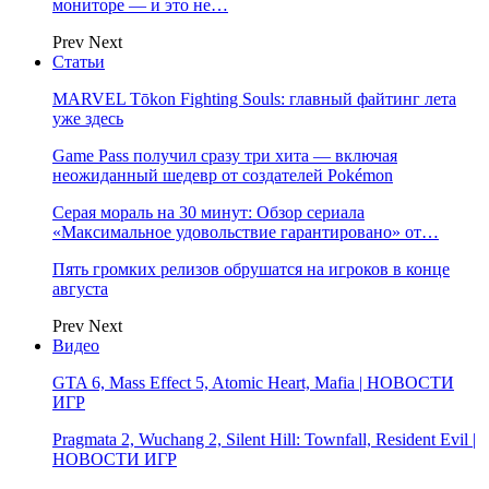
мониторе — и это не…
Prev
Next
Статьи
MARVEL Tōkon Fighting Souls: главный файтинг лета
уже здесь
Game Pass получил сразу три хита — включая
неожиданный шедевр от создателей Pokémon
Серая мораль на 30 минут: Обзор сериала
«Максимальное удовольствие гарантировано» от…
Пять громких релизов обрушатся на игроков в конце
августа
Prev
Next
Видео
GTA 6, Mass Effect 5, Atomic Heart, Mafia | НОВОСТИ
ИГР
Pragmata 2, Wuchang 2, Silent Hill: Townfall, Resident Evil |
НОВОСТИ ИГР