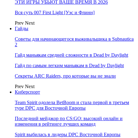
ЭТИ ИГРЫ УБЬЮТ ВАШЕ ВРЕМЯ В 2026
Вся суть 007 First Light [Уэс и Флинн]
Prev
Next
Гайды
Советы для начинающегося выживальщика в Subnautica
2
Гайд маньякам средней сложности в Dead by Daylight
Гайд по самым легким маньякам в Dead by Daylight
Секреты ARC Raiders, про которые вы не знали
Prev
Next
Киберспорт
Team Spirit одолела BetBoom и стала первой в третьем
туре DPC для Восточной Европы
Последний мейджор по CS:GO: высокий онлайн и
изменения в рейтинге лучших команд
Spirit выбилась в лидеры DPC Восточной Европы