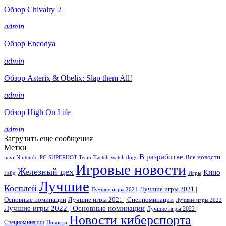
Обзор Chivalry 2
admin
Обзор Encodya
admin
Обзор Asterix & Obelix: Slap them All!
admin
Обзор High On Life
admin
Загрузить еще сообщения
Метки
В разработке
Все новости
navi
Nintendo
PC
SUPERHOT Team
Twitch
watch dogs
Игровые новости
Железный цех
Кино
Гайд
Игры
Лучшие
Косплей
Лучшие игры 2021 |
Лучшие игры 2021
Основные номинации
Лучшие игры 2021 | Спецноминации
Лучшие игры 2022
Лучшие игры 2022 | Основные номинации
Лучшие игры 2022 |
Новости киберспорта
Спецноминации
Новости