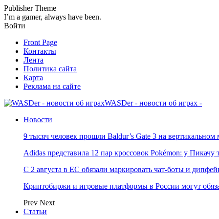
Publisher Theme
I’m a gamer, always have been.
Войти
Front Page
Контакты
Лента
Политика сайта
Карта
Реклама на сайте
WASDer - новости об играх -
Новости
9 тысяч человек прошли Baldur’s Gate 3 на вертикально
Adidas представила 12 пар кроссовок Pokémon: у Пикачу
С 2 августа в ЕС обязали маркировать чат-боты и дипфей
Криптобиржи и игровые платформы в России могут обяза
Prev
Next
Статьи