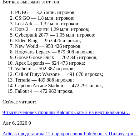
Вот как выглядит этот топ:
PUBG — 3,25 млн. игроков;
CS:GO — 1,8 млн. игроков;
Lost Ark — 1,32 млн. игроков;
Dota 2 — почти 1,29 млн. игроков;
Cyberpunk 2077 — 1,05 млн. игроков;
Elden Ring — 953 426 игроков;
New World — 953 426 игроков;
Hogwarts Legacy — 879 308 игроков;
Goose Goose Duck — 702 845 игроков;
Apex Legends — 624 473 игрока;
Valheim — 502 387 игроков;
Call of Duty: Warzone — 491 670 игроков;
Terraria — 489 886 игроков;
Capcom Arcade Stadium — 472 791 игрок;
Fallout 4 — 472 962 игрока.
Сейчас читают:
9 тысяч человек прошли Baldur’s Gate 3 на вертикальном…
Авг 6, 2026
0
Adidas представила 12 пар кроссовок Pokémon: у Пикачу три…