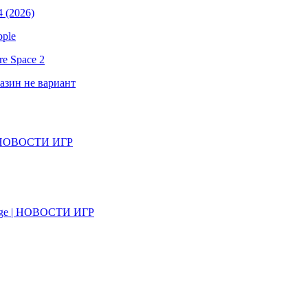
 (2026)
pple
e Space 2
газин не вариант
il | НОВОСТИ ИГР
on Age | НОВОСТИ ИГР