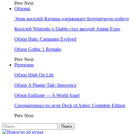
Prev
Next
Обзоры
Эпик косплей Китаны одерживает безупречную победу
Косплей Nintendo x Diablo стал звездой Anime Expo
Обзор Halo: Campaign Evolved
Обзор Gothic 1 Remake
Prev
Next
Рецензии
Обзор High On Life
Обзор A Plague Tale: Innocence
Обзор Endzone — A World Apart
Спецматериал по игре Deck of Ashes: Complete Edition
Prev
Next