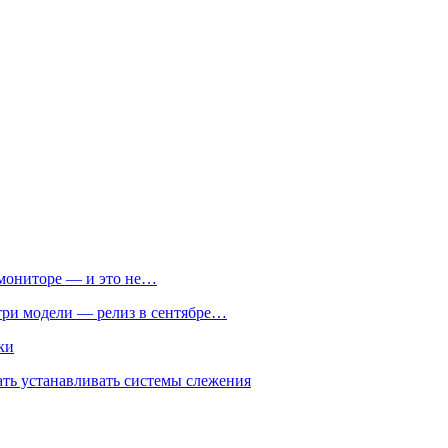
м мониторе — и это не…
 три модели — релиз в сентябре…
ки
ть устанавливать системы слежения