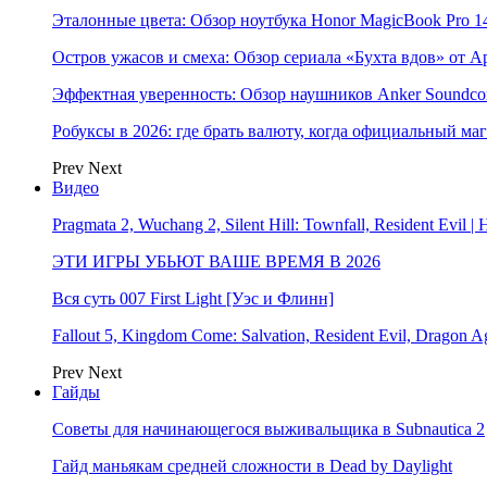
Эталонные цвета: Обзор ноутбука Honor MagicBook Pro 14
Остров ужасов и смеха: Обзор сериала «Бухта вдов» от A
Эффектная уверенность: Обзор наушников Anker Soundcor
Робуксы в 2026: где брать валюту, когда официальный ма
Prev
Next
Видео
Pragmata 2, Wuchang 2, Silent Hill: Townfall, Resident Ev
ЭТИ ИГРЫ УБЬЮТ ВАШЕ ВРЕМЯ В 2026
Вся суть 007 First Light [Уэс и Флинн]
Fallout 5, Kingdom Come: Salvation, Resident Evil, Drag
Prev
Next
Гайды
Советы для начинающегося выживальщика в Subnautica 2
Гайд маньякам средней сложности в Dead by Daylight