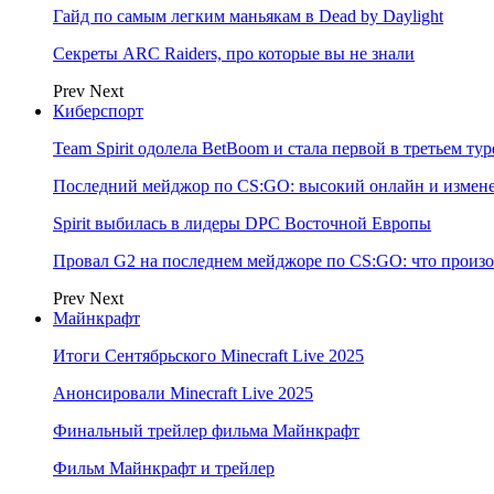
Гайд по самым легким маньякам в Dead by Daylight
Секреты ARC Raiders, про которые вы не знали
Prev
Next
Киберспорт
Team Spirit одолела BetBoom и стала первой в третьем т
Последний мейджор по CS:GO: высокий онлайн и измене
Spirit выбилась в лидеры DPC Восточной Европы
Провал G2 на последнем мейджоре по CS:GO: что произо
Prev
Next
Майнкрафт
Итоги Сентябрьского Minecraft Live 2025
Анонсировали Minecraft Live 2025
Финальный трейлер фильма Майнкрафт
Фильм Майнкрафт и трейлер