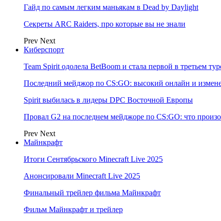
Гайд по самым легким маньякам в Dead by Daylight
Секреты ARC Raiders, про которые вы не знали
Prev
Next
Киберспорт
Team Spirit одолела BetBoom и стала первой в третьем т
Последний мейджор по CS:GO: высокий онлайн и измене
Spirit выбилась в лидеры DPC Восточной Европы
Провал G2 на последнем мейджоре по CS:GO: что произо
Prev
Next
Майнкрафт
Итоги Сентябрьского Minecraft Live 2025
Анонсировали Minecraft Live 2025
Финальный трейлер фильма Майнкрафт
Фильм Майнкрафт и трейлер