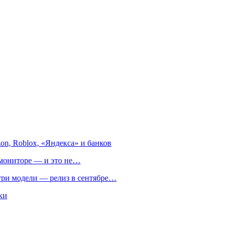
on, Roblox, «Яндекса» и банков
м мониторе — и это не…
 три модели — релиз в сентябре…
ки