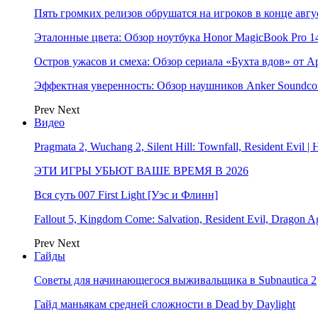
Пять громких релизов обрушатся на игроков в конце авгу
Эталонные цвета: Обзор ноутбука Honor MagicBook Pro 14
Остров ужасов и смеха: Обзор сериала «Бухта вдов» от A
Эффектная уверенность: Обзор наушников Anker Soundcor
Prev
Next
Видео
Pragmata 2, Wuchang 2, Silent Hill: Townfall, Resident Ev
ЭТИ ИГРЫ УБЬЮТ ВАШЕ ВРЕМЯ В 2026
Вся суть 007 First Light [Уэс и Флинн]
Fallout 5, Kingdom Come: Salvation, Resident Evil, Drag
Prev
Next
Гайды
Советы для начинающегося выживальщика в Subnautica 2
Гайд маньякам средней сложности в Dead by Daylight