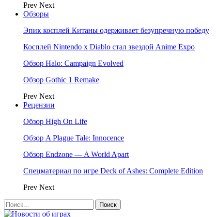
Prev
Next
Обзоры
Эпик косплей Китаны одерживает безупречную победу
Косплей Nintendo x Diablo стал звездой Anime Expo
Обзор Halo: Campaign Evolved
Обзор Gothic 1 Remake
Prev
Next
Рецензии
Обзор High On Life
Обзор A Plague Tale: Innocence
Обзор Endzone — A World Apart
Спецматериал по игре Deck of Ashes: Complete Edition
Prev
Next