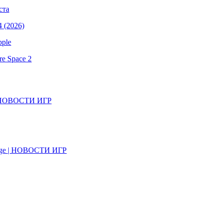
ста
 (2026)
pple
e Space 2
il | НОВОСТИ ИГР
on Age | НОВОСТИ ИГР