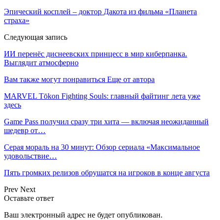
Эпический косплей – доктор Дакота из фильма «Планета
страха»
Следующая запись
ИИ перенёс диснеевских принцесс в мир киберпанка.
Выглядит атмосферно
Вам также могут понравиться
Еще от автора
MARVEL Tōkon Fighting Souls: главный файтинг лета уже
здесь
Game Pass получил сразу три хита — включая неожиданный
шедевр от…
Серая мораль на 30 минут: Обзор сериала «Максимальное
удовольствие…
Пять громких релизов обрушатся на игроков в конце августа
Prev
Next
Оставьте ответ
Ваш электронный адрес не будет опубликован.