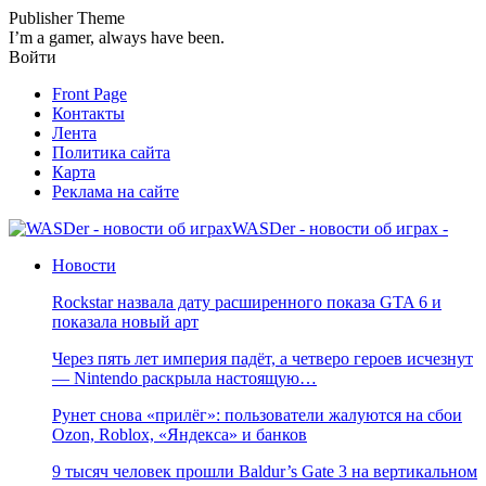
Publisher Theme
I’m a gamer, always have been.
Войти
Front Page
Контакты
Лента
Политика сайта
Карта
Реклама на сайте
WASDer - новости об играх -
Новости
Rockstar назвала дату расширенного показа GTA 6 и
показала новый арт
Через пять лет империя падёт, а четверо героев исчезнут
— Nintendo раскрыла настоящую…
Рунет снова «прилёг»: пользователи жалуются на сбои
Ozon, Roblox, «Яндекса» и банков
9 тысяч человек прошли Baldur’s Gate 3 на вертикальном