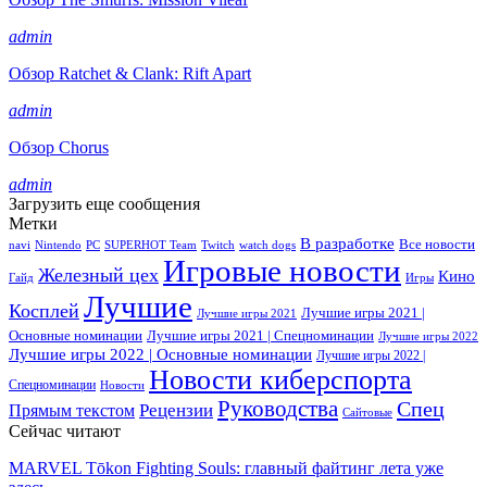
admin
Обзор Ratchet & Clank: Rift Apart
admin
Обзор Chorus
admin
Загрузить еще сообщения
Метки
В разработке
Все новости
navi
Nintendo
PC
SUPERHOT Team
Twitch
watch dogs
Игровые новости
Железный цех
Кино
Гайд
Игры
Лучшие
Косплей
Лучшие игры 2021 |
Лучшие игры 2021
Основные номинации
Лучшие игры 2021 | Спецноминации
Лучшие игры 2022
Лучшие игры 2022 | Основные номинации
Лучшие игры 2022 |
Новости киберспорта
Спецноминации
Новости
Руководства
Спец
Прямым текстом
Рецензии
Сайтовые
Сейчас читают
MARVEL Tōkon Fighting Souls: главный файтинг лета уже