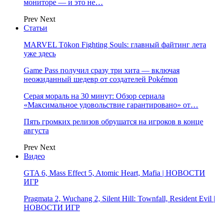
мониторе — и это не…
Prev
Next
Статьи
MARVEL Tōkon Fighting Souls: главный файтинг лета
уже здесь
Game Pass получил сразу три хита — включая
неожиданный шедевр от создателей Pokémon
Серая мораль на 30 минут: Обзор сериала
«Максимальное удовольствие гарантировано» от…
Пять громких релизов обрушатся на игроков в конце
августа
Prev
Next
Видео
GTA 6, Mass Effect 5, Atomic Heart, Mafia | НОВОСТИ
ИГР
Pragmata 2, Wuchang 2, Silent Hill: Townfall, Resident Evil |
НОВОСТИ ИГР