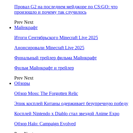
Провал G2 на последнем мейджоре по CS:GO: что
произошло и почему так случилось
Prev
Next
Майнкрафт
Итоги Сентябрьского Minecraft Live 2025
Анонсировали Minecraft Live 2025
Финальный трейлер фильма Майнкрафт
Фильм Майнкрафт и трейлер
Prev
Next
Обзоры
Обзор Moss: The Forgotten Relic
Эпик косплей Китаны одерживает безупречную победу
Косплей Nintendo x Diablo стал звездой Anime Expo
Обзор Halo: Campaign Evolved