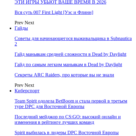
ЭТИ ИГРЫ УБЬЮТ ВАШЕ ВРЕМЯ В 2026
Вся суть 007 First Light [Уэс и Флинн]
Prev
Next
Гайды
Советы для начинающегося выживальщика в Subnautica
2
Гайд маньякам средней сложности в Dead by Daylight
Гайд по самым легким маньякам в Dead by Daylight
Секреты ARC Raiders, про которые вы не знали
Prev
Next
Киберспорт
Team Spirit одолела BetBoom и стала первой в третьем
туре DPC для Восточной Европы
Последний мейджор по CS:GO: высокий онлайн и
изменения в рейтинге лучших команд
Spirit выбилась в лидеры DPC Восточной Европы