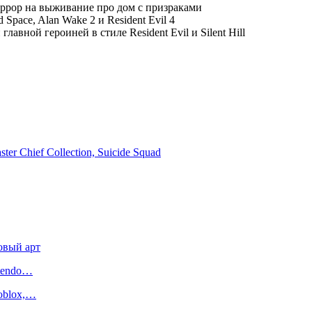
оррор на выживание про дом с призраками
Space, Alan Wake 2 и Resident Evil 4
авной героиней в стиле Resident Evil и Silent Hill
ter Chief Collection, Suicide Squad
овый арт
ntendo…
oblox,…