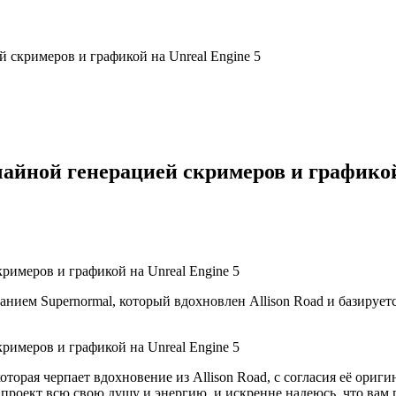
 скримеров и графикой на Unreal Engine 5
айной генерацией скримеров и графикой 
анием Supernormal, который вдохновлен Allison Road и базирует
оторая черпает вдохновение из Allison Road, с согласия её ориг
 проект всю свою душу и энергию, и искренне надеюсь, что вам 