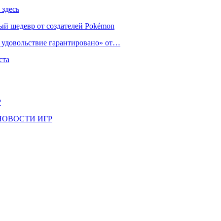
 здесь
ый шедевр от создателей Pokémon
е удовольствие гарантировано» от…
ста
Р
il | НОВОСТИ ИГР