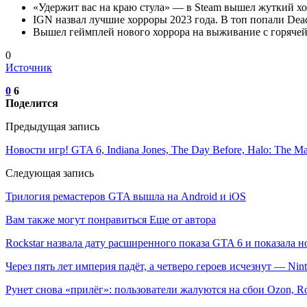
«Удержит вас на краю стула» — в Steam вышел жуткий х
IGN назвал лучшие хорроры 2023 года. В топ попали Dead 
Вышел геймплей нового хоррора на выживание с горячей гл
0
Источник
0
6
Поделится
Предыдущая запись
Новости игр! GTA 6, Indiana Jones, The Day Before, Halo: The Mas
Следующая запись
Трилогия ремастеров GTA вышла на Android и iOS
Вам также могут понравиться
Еще от автора
Rockstar назвала дату расширенного показа GTA 6 и показала н
Через пять лет империя падёт, а четверо героев исчезнут — Ni
Рунет снова «прилёг»: пользователи жалуются на сбои Ozon, R