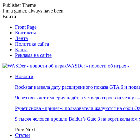
Publisher Theme
I’m a gamer, always have been.
Войти
Front Page
Контакты
Лента
Политика сайта
Карта
Реклама на сайте
WASDer - новости об играх -
Новости
Rockstar назвала дату расширенного показа GTA 6 и пока
Через пять лет империя падёт, а четверо героев исчезну
Рунет снова «прилёг»: пользователи жалуются на сбои Oz
9 тысяч человек прошли Baldur’s Gate 3 на вертикально
Prev
Next
Статьи