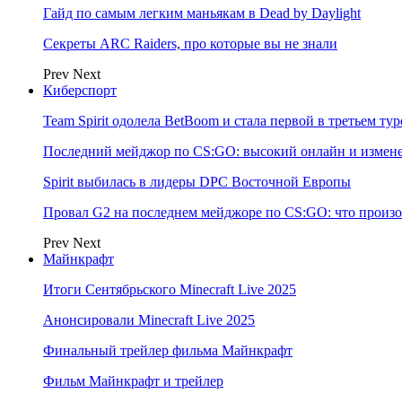
Гайд по самым легким маньякам в Dead by Daylight
Секреты ARC Raiders, про которые вы не знали
Prev
Next
Киберспорт
Team Spirit одолела BetBoom и стала первой в третьем т
Последний мейджор по CS:GO: высокий онлайн и измене
Spirit выбилась в лидеры DPC Восточной Европы
Провал G2 на последнем мейджоре по CS:GO: что произо
Prev
Next
Майнкрафт
Итоги Сентябрьского Minecraft Live 2025
Анонсировали Minecraft Live 2025
Финальный трейлер фильма Майнкрафт
Фильм Майнкрафт и трейлер