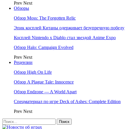
Prev
Next
Обзоры
Обзор Moss: The Forgotten Relic
Эпик косплей Китаны одерживает безупречную победу
Косплей Nintendo x Diablo стал звездой Anime Expo
Обзор Halo: Campaign Evolved
Prev
Next
Рецензии
Обзор High On Life
Обзор A Plague Tale: Innocence
Обзор Endzone — A World Apart
Спецматериал по игре Deck of Ashes: Complete Edition
Prev
Next