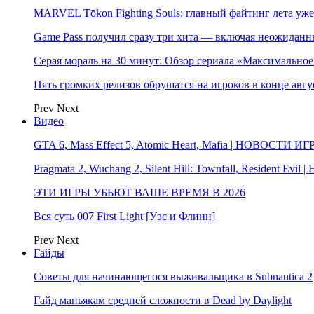
MARVEL Tōkon Fighting Souls: главный файтинг лета уже
Game Pass получил сразу три хита — включая неожиданн
Серая мораль на 30 минут: Обзор сериала «Максимально
Пять громких релизов обрушатся на игроков в конце авгу
Prev
Next
Видео
GTA 6, Mass Effect 5, Atomic Heart, Mafia | НОВОСТИ ИГ
Pragmata 2, Wuchang 2, Silent Hill: Townfall, Resident Ev
ЭТИ ИГРЫ УБЬЮТ ВАШЕ ВРЕМЯ В 2026
Вся суть 007 First Light [Уэс и Флинн]
Prev
Next
Гайды
Советы для начинающегося выживальщика в Subnautica 2
Гайд маньякам средней сложности в Dead by Daylight