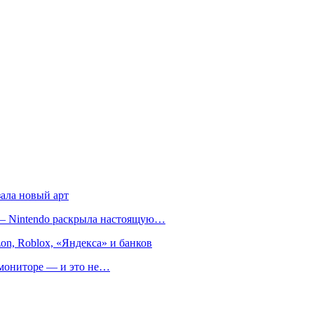
зала новый арт
т — Nintendo раскрыла настоящую…
on, Roblox, «Яндекса» и банков
м мониторе — и это не…