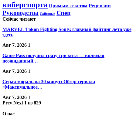
киберспорта
Прямым текстом
Рецензии
Руководства
Спец
Сайтовые
Сейчас читают
MARVEL Tōkon Fighting Souls: главный файтинг лета уже
здесь
Авг 7, 2026
1
Game Pass получил сразу три хита — включая
неожиданный…
Авг 7, 2026
1
Серая мораль на 30 минут: Обзор сериала
«Максимальное…
Авг 7, 2026
1
Prev
Next
1 из 829
О нас