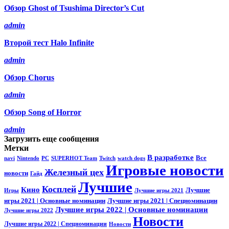
Обзор Ghost of Tsushima Director’s Cut
admin
Второй тест Halo Infinite
admin
Обзор Chorus
admin
Обзор Song of Horror
admin
Загрузить еще сообщения
Метки
В разработке
Все
navi
Nintendo
PC
SUPERHOT Team
Twitch
watch dogs
Игровые новости
Железный цех
новости
Гайд
Лучшие
Косплей
Кино
Лучшие
Игры
Лучшие игры 2021
игры 2021 | Основные номинации
Лучшие игры 2021 | Спецноминации
Лучшие игры 2022 | Основные номинации
Лучшие игры 2022
Новости
Лучшие игры 2022 | Спецноминации
Новости