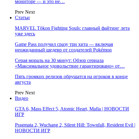
мониторе — и это не…
Prev
Next
Статьи
MARVEL Tōkon Fighting Souls: главный файтинг лета
уже здесь
Game Pass получил сразу три хита — включая
неожиданный шедевр от создателей Pokémon
Серая мораль на 30 минут: Обзор сериала
«Максимальное удовольствие гарантировано» от…
Пять громких релизов обрушатся на игроков в конце
августа
Prev
Next
Видео
GTA 6, Mass Effect 5, Atomic Heart, Mafia | НОВОСТИ
ИГР
Pragmata 2, Wuchang 2, Silent Hill: Townfall, Resident Evil |
НОВОСТИ ИГР