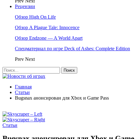
Prev
Next
Рецензии
Обзор High On Life
Обзор A Plague Tale: Innocence
Обзор Endzone — A World Apart
Спецматериал по игре Deck of Ashes: Complete Edition
Prev
Next
Главная
Статьи
Bugsnax анонсирован для Xbox и Game Pass
Статьи
Bugsnax анонсирован для Xbox и Game