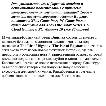
Это уникальная смесь фарсовой комедии и
детективного повествования с примесью
телесного безумия. Звучит аппетитно? Тогда у
меня для вас есть хорошие новости: Bugsnax
появится в Xbox Game Pass, PC Game Pass и
будет доступна для Xbox One, Xbox Series X|S,
Cloud Gaming и РС Windows 10 уже 28 апреля!
Мультиплатформенный релиз
Bugsnax
состоится вместе с
выходом бесплатного дополнительного контента под
названием
The Isle of Bigsnax
.
The Isle of Bigsnax
включает в
себя около трёх часов новой сюжетной истории, где вам
предстоит исследовать новый таинственный остров, который
внезапно поднялся из морских глубин и кишит гигантскими
Багснаксами! А также новые испытания в городе Снаксбург,
за выполнение которых вы получите новую мебель и
аксессуары для своей хижины. Разработчики в том числе
добавят коллекцию новых шляп для Багснаксов.