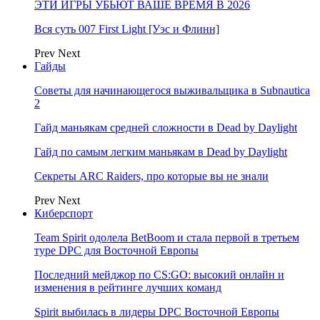
ЭТИ ИГРЫ УБЬЮТ ВАШЕ ВРЕМЯ В 2026
Вся суть 007 First Light [Уэс и Флинн]
Prev
Next
Гайды
Советы для начинающегося выживальщика в Subnautica
2
Гайд маньякам средней сложности в Dead by Daylight
Гайд по самым легким маньякам в Dead by Daylight
Секреты ARC Raiders, про которые вы не знали
Prev
Next
Киберспорт
Team Spirit одолела BetBoom и стала первой в третьем
туре DPC для Восточной Европы
Последний мейджор по CS:GO: высокий онлайн и
изменения в рейтинге лучших команд
Spirit выбилась в лидеры DPC Восточной Европы