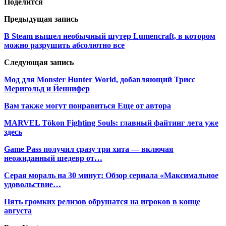
Поделится
Предыдущая запись
В Steam вышел необычный шутер Lumencraft, в котором
можно разрушить абсолютно все
Следующая запись
Мод для Monster Hunter World, добавляющий Трисс
Меригольд и Йеннифер
Вам также могут понравиться
Еще от автора
MARVEL Tōkon Fighting Souls: главный файтинг лета уже
здесь
Game Pass получил сразу три хита — включая
неожиданный шедевр от…
Серая мораль на 30 минут: Обзор сериала «Максимальное
удовольствие…
Пять громких релизов обрушатся на игроков в конце
августа