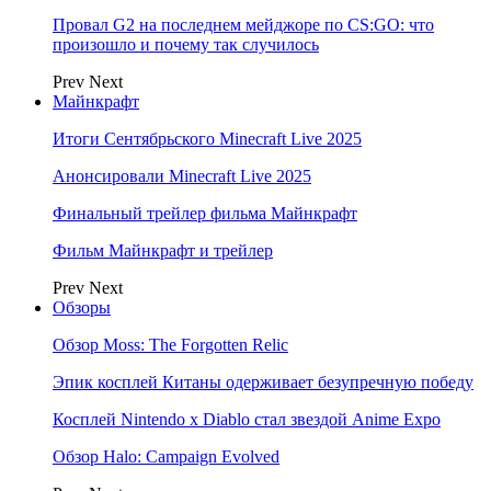
Провал G2 на последнем мейджоре по CS:GO: что
произошло и почему так случилось
Prev
Next
Майнкрафт
Итоги Сентябрьского Minecraft Live 2025
Анонсировали Minecraft Live 2025
Финальный трейлер фильма Майнкрафт
Фильм Майнкрафт и трейлер
Prev
Next
Обзоры
Обзор Moss: The Forgotten Relic
Эпик косплей Китаны одерживает безупречную победу
Косплей Nintendo x Diablo стал звездой Anime Expo
Обзор Halo: Campaign Evolved