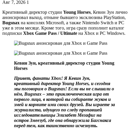
Авг 7, 2026
1
Креативный директор студии
Young Horses
, Кевин Зун лично
анонсировал выход, отныне бывшего эксклюзива PlayStation,
Bugsnax
на консолях Microsoft, а также Nintendo Switch и PC
уже в этом месяце. Кроме того, игра сразу пополнит каталог
подписки
Xbox Game Pass / Ultimate
на Xbox и PC Windows.
Кевин Зун, креативный директор студии Young
Horses
Привет, фанаты Xbox! Я Кевин Зун,
креативный директор Young Horses, и сегодня
мы поговорим о Bugsnax! Если вы не слышали о
нём, Bugsnax – это приключенческая игра от
первого лица, в которой вы собираете жуков и
змей и кормите ими своих друзей. Вы играете за
журналиста, идущего по следу пропавшей
исследовательницы Элизабет Мегафиг на
остров Змеезуб, где она обнаружила Багснакса
перед тем, как таинственно исчезнуть.