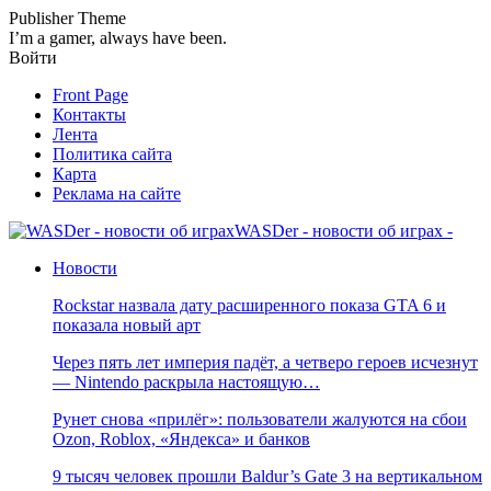
Publisher Theme
I’m a gamer, always have been.
Войти
Front Page
Контакты
Лента
Политика сайта
Карта
Реклама на сайте
WASDer - новости об играх -
Новости
Rockstar назвала дату расширенного показа GTA 6 и
показала новый арт
Через пять лет империя падёт, а четверо героев исчезнут
— Nintendo раскрыла настоящую…
Рунет снова «прилёг»: пользователи жалуются на сбои
Ozon, Roblox, «Яндекса» и банков
9 тысяч человек прошли Baldur’s Gate 3 на вертикальном