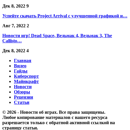
Дек 8, 2022
9
Успейте скачать Project Arrival с улучшенной графикой и…
Авг 7, 2022
2
Новости игр! Dead Space, Ведьмак 4, Ведьмак 3, The
Callisto…
Дек 8, 2022
4
Главная
Видео
Гайды
Киберспорт
Майнкрафт
Новости
Обзоры
Рецензии
Статьи
© 2026 - Новости об играх. Все права защищены.
Любое копирование материалов с нашего ресурса
разрешается только с обратной активной ссылкой на
страницу статьи.