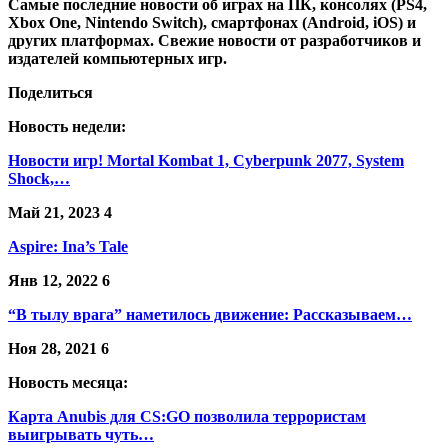
Самые последние новости об играх на ПК, консолях (PS4,
Xbox One, Nintendo Switch), смартфонах (Android, iOS) и
других платформах. Свежие новости от разработчиков и
издателей компьютерных игр.
Поделиться
Новость недели:
Новости игр! Mortal Kombat 1, Cyberpunk 2077, System
Shock,…
Май 21, 2023
4
Aspire: Ina’s Tale
Янв 12, 2022
6
“В тылу врага” наметилось движение: Рассказываем…
Ноя 28, 2021
6
Новость месяца:
Карта Anubis для CS:GO позволила террористам
выигрывать чуть…