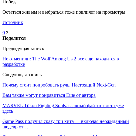
Победа
Остаться живым и выбраться тоже повлияет на просмотры.
Источник
0
2
Поделится
Предыдущая запись
Не отменили: The Wolf Among Us 2 все еще находится в
разработке
Следующая запись
Почему стоит попробовать руль. Настоящий Next-Gen
Вам также могут понравиться
Еще от автора
MARVEL Tōkon Fighting Souls: главный файтинг лета уже
здесь
Game Pass получил сразу три хита — включая неожиданный
шедевр от…