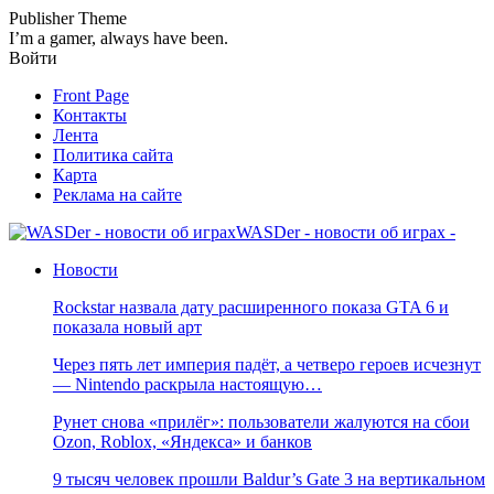
Publisher Theme
I’m a gamer, always have been.
Войти
Front Page
Контакты
Лента
Политика сайта
Карта
Реклама на сайте
WASDer - новости об играх -
Новости
Rockstar назвала дату расширенного показа GTA 6 и
показала новый арт
Через пять лет империя падёт, а четверо героев исчезнут
— Nintendo раскрыла настоящую…
Рунет снова «прилёг»: пользователи жалуются на сбои
Ozon, Roblox, «Яндекса» и банков
9 тысяч человек прошли Baldur’s Gate 3 на вертикальном