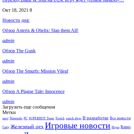
Окт 18, 2021
8
Новости дня:
Обзор Asterix & Obelix: Slap them All!
admin
Обзор The Gunk
admin
Обзор The Smurfs: Mission Vileaf
admin
Обзор A Plague Tale: Innocence
admin
Загрузить еще сообщения
Метки
В разработке
Все новости
navi
Nintendo
PC
SUPERHOT Team
Twitch
watch dogs
Игровые новости
Железный цех
Кино
Гайд
Игры