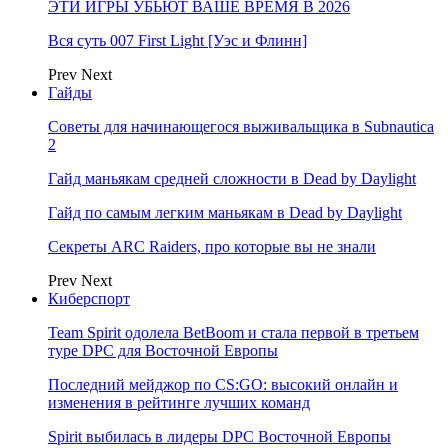
ЭТИ ИГРЫ УБЬЮТ ВАШЕ ВРЕМЯ В 2026
Вся суть 007 First Light [Уэс и Флинн]
Prev
Next
Гайды
Советы для начинающегося выживальщика в Subnautica
2
Гайд маньякам средней сложности в Dead by Daylight
Гайд по самым легким маньякам в Dead by Daylight
Секреты ARC Raiders, про которые вы не знали
Prev
Next
Киберспорт
Team Spirit одолела BetBoom и стала первой в третьем
туре DPC для Восточной Европы
Последний мейджор по CS:GO: высокий онлайн и
изменения в рейтинге лучших команд
Spirit выбилась в лидеры DPC Восточной Европы