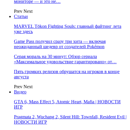
мониторе — и это не…
Prev
Next
Статьи
MARVEL Tōkon Fighting Souls: главный файтинг лета
уже здесь
Game Pass получил сразу три хита — включая
неожиданный шедевр от создателей Pokémon
Серая мораль на 30 минут: Обзор сериала
«Максимальное удовольствие гарантировано» от…
Пять громких релизов обрушатся на игроков в конце
августа
Prev
Next
Видео
GTA 6, Mass Effect 5, Atomic Heart, Mafia | НОВОСТИ
ИГР
Pragmata 2, Wuchang 2, Silent Hill: Townfall, Resident Evil |
НОВОСТИ ИГР