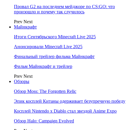
Провал G2 на последнем мейджоре по CS:GO: что
произошло и почему так случилось
Prev
Next
Майнкрафт
Итоги Сентябрьского Minecraft Live 2025
Анонсировали Minecraft Live 2025
Финальный трейлер фильма Майнкрафт
Фильм Майнкрафт и трейлер
Prev
Next
Обзоры
Обзор Moss: The Forgotten Relic
Эпик косплей Китаны одерживает безупречную победу
Косплей Nintendo x Diablo стал звездой Anime Expo
Обзор Halo: Campaign Evolved