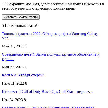
Сохраните мое имя, адрес электронной почты и веб-сайт в
этом браузере для следующего комментария.
5 Популярных статей
Топовый флагман 2022: Обзор смартфона Samsung Galaxy
S22…
Май 21, 2022
2
Совершенно новый Stalker получил крупное обновление и
ждет…
Май 27, 2023
2
Косплей Тетради смерти!
Июн 11, 2022
8
Игровести! Call of Duty Black Ops Gulf War – первые…
Ноя 24, 2023
8
Переход Blade & Soul на UE4: игру ждет «Новое начало»…