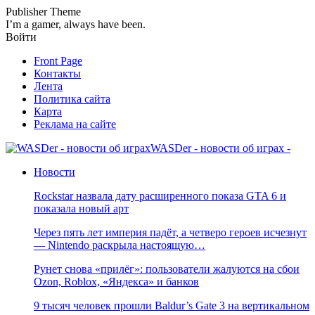
Publisher Theme
I’m a gamer, always have been.
Войти
Front Page
Контакты
Лента
Политика сайта
Карта
Реклама на сайте
WASDer - новости об играх -
Новости
Rockstar назвала дату расширенного показа GTA 6 и
показала новый арт
Через пять лет империя падёт, а четверо героев исчезнут
— Nintendo раскрыла настоящую…
Рунет снова «прилёг»: пользователи жалуются на сбои
Ozon, Roblox, «Яндекса» и банков
9 тысяч человек прошли Baldur’s Gate 3 на вертикальном