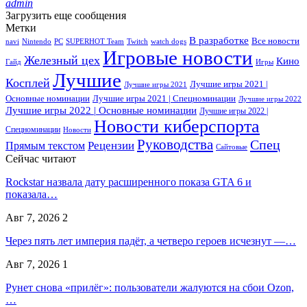
admin
Загрузить еще сообщения
Метки
В разработке
Все новости
navi
Nintendo
PC
SUPERHOT Team
Twitch
watch dogs
Игровые новости
Железный цех
Кино
Гайд
Игры
Лучшие
Косплей
Лучшие игры 2021 |
Лучшие игры 2021
Основные номинации
Лучшие игры 2021 | Спецноминации
Лучшие игры 2022
Лучшие игры 2022 | Основные номинации
Лучшие игры 2022 |
Новости киберспорта
Спецноминации
Новости
Руководства
Спец
Прямым текстом
Рецензии
Сайтовые
Сейчас читают
Rockstar назвала дату расширенного показа GTA 6 и
показала…
Авг 7, 2026
2
Через пять лет империя падёт, а четверо героев исчезнут —…
Авг 7, 2026
1
Рунет снова «прилёг»: пользователи жалуются на сбои Ozon,
…