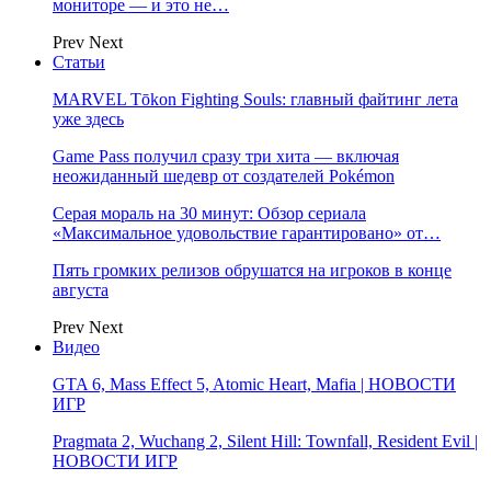
мониторе — и это не…
Prev
Next
Статьи
MARVEL Tōkon Fighting Souls: главный файтинг лета
уже здесь
Game Pass получил сразу три хита — включая
неожиданный шедевр от создателей Pokémon
Серая мораль на 30 минут: Обзор сериала
«Максимальное удовольствие гарантировано» от…
Пять громких релизов обрушатся на игроков в конце
августа
Prev
Next
Видео
GTA 6, Mass Effect 5, Atomic Heart, Mafia | НОВОСТИ
ИГР
Pragmata 2, Wuchang 2, Silent Hill: Townfall, Resident Evil |
НОВОСТИ ИГР