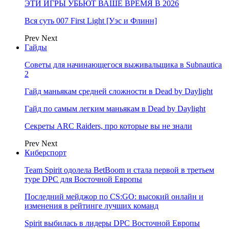
ЭТИ ИГРЫ УБЬЮТ ВАШЕ ВРЕМЯ В 2026
Вся суть 007 First Light [Уэс и Флинн]
Prev
Next
Гайды
Советы для начинающегося выживальщика в Subnautica
2
Гайд маньякам средней сложности в Dead by Daylight
Гайд по самым легким маньякам в Dead by Daylight
Секреты ARC Raiders, про которые вы не знали
Prev
Next
Киберспорт
Team Spirit одолела BetBoom и стала первой в третьем
туре DPC для Восточной Европы
Последний мейджор по CS:GO: высокий онлайн и
изменения в рейтинге лучших команд
Spirit выбилась в лидеры DPC Восточной Европы