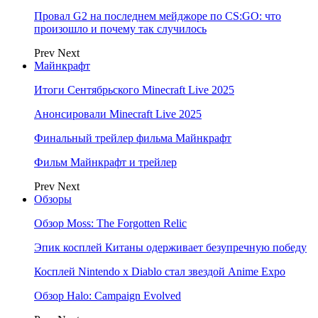
Провал G2 на последнем мейджоре по CS:GO: что
произошло и почему так случилось
Prev
Next
Майнкрафт
Итоги Сентябрьского Minecraft Live 2025
Анонсировали Minecraft Live 2025
Финальный трейлер фильма Майнкрафт
Фильм Майнкрафт и трейлер
Prev
Next
Обзоры
Обзор Moss: The Forgotten Relic
Эпик косплей Китаны одерживает безупречную победу
Косплей Nintendo x Diablo стал звездой Anime Expo
Обзор Halo: Campaign Evolved