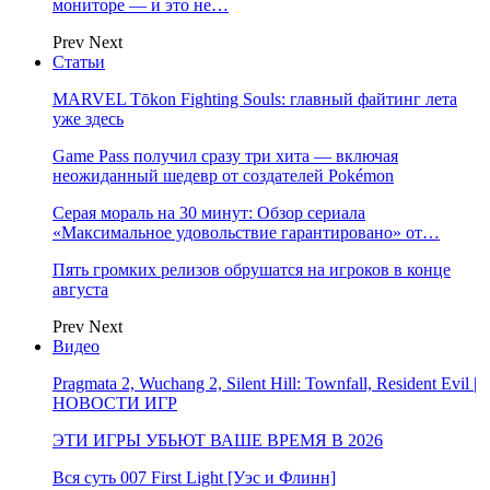
мониторе — и это не…
Prev
Next
Статьи
MARVEL Tōkon Fighting Souls: главный файтинг лета
уже здесь
Game Pass получил сразу три хита — включая
неожиданный шедевр от создателей Pokémon
Серая мораль на 30 минут: Обзор сериала
«Максимальное удовольствие гарантировано» от…
Пять громких релизов обрушатся на игроков в конце
августа
Prev
Next
Видео
Pragmata 2, Wuchang 2, Silent Hill: Townfall, Resident Evil |
НОВОСТИ ИГР
ЭТИ ИГРЫ УБЬЮТ ВАШЕ ВРЕМЯ В 2026
Вся суть 007 First Light [Уэс и Флинн]