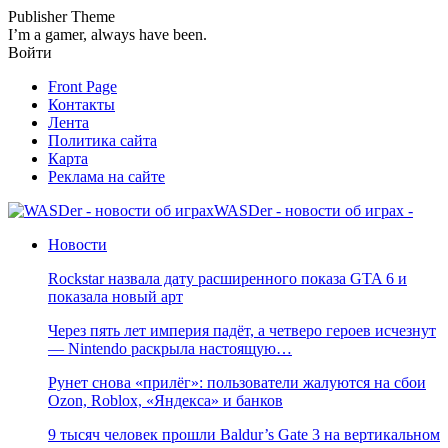
Publisher Theme
I’m a gamer, always have been.
Войти
Front Page
Контакты
Лента
Политика сайта
Карта
Реклама на сайте
WASDer - новости об играх -
Новости
Rockstar назвала дату расширенного показа GTA 6 и
показала новый арт
Через пять лет империя падёт, а четверо героев исчезнут
— Nintendo раскрыла настоящую…
Рунет снова «прилёг»: пользователи жалуются на сбои
Ozon, Roblox, «Яндекса» и банков
9 тысяч человек прошли Baldur’s Gate 3 на вертикальном