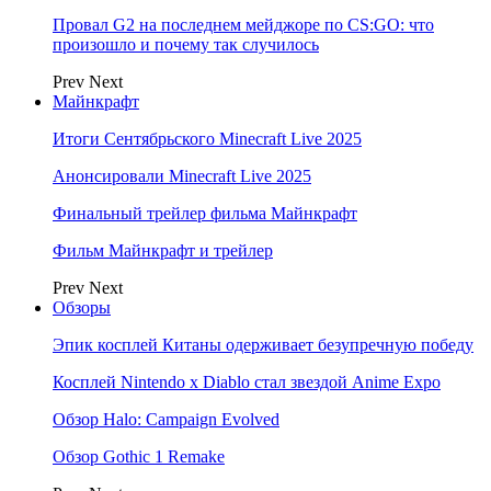
Провал G2 на последнем мейджоре по CS:GO: что
произошло и почему так случилось
Prev
Next
Майнкрафт
Итоги Сентябрьского Minecraft Live 2025
Анонсировали Minecraft Live 2025
Финальный трейлер фильма Майнкрафт
Фильм Майнкрафт и трейлер
Prev
Next
Обзоры
Эпик косплей Китаны одерживает безупречную победу
Косплей Nintendo x Diablo стал звездой Anime Expo
Обзор Halo: Campaign Evolved
Обзор Gothic 1 Remake