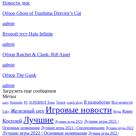
Новости дня:
Обзор Ghost of Tsushima Director’s Cut
admin
Второй тест Halo Infinite
admin
Обзор Ratchet & Clank: Rift Apart
admin
Обзор The Gunk
admin
Загрузить еще сообщения
Метки
В разработке
Все новости
navi
Nintendo
PC
SUPERHOT Team
Twitch
watch dogs
Игровые новости
Железный цех
Кино
Гайд
Игры
Лучшие
Косплей
Лучшие игры 2021 |
Лучшие игры 2021
Основные номинации
Лучшие игры 2021 | Спецноминации
Лучшие игры 2022
Лучшие игры 2022 | Основные номинации
Лучшие игры 2022 |