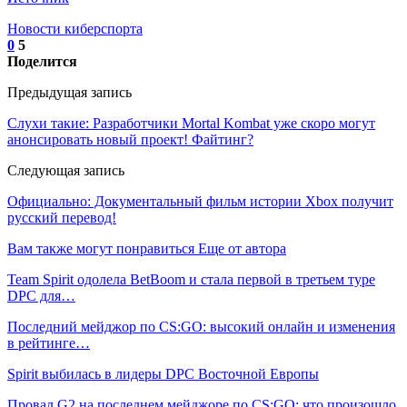
Новости киберспорта
0
5
Поделится
Предыдущая запись
Слухи такие: Разработчики Mortal Kombat уже скоро могут
анонсировать новый проект! Файтинг?
Следующая запись
Официально: Документальный фильм истории Xbox получит
русский перевод!
Вам также могут понравиться
Еще от автора
Team Spirit одолела BetBoom и стала первой в третьем туре
DPC для…
Последний мейджор по CS:GO: высокий онлайн и изменения
в рейтинге…
Spirit выбилась в лидеры DPC Восточной Европы
Провал G2 на последнем мейджоре по CS:GO: что произошло