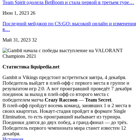
Team Spirit одолела BetBoom и стала первой в третьем туре…
Июн 1, 2023
26
Последний мейджор по CS:GO: высокий онлайн и изменения
в…
Май 31, 2023
32
Статистика liquipedia.net
Gambit и Vikings предстоит встретиться завтра, 4 декабря.
Победитель выйдет в плей-офф с первого места в группе и
результатом игр 2:0. А вот проигравший проведёт 7 декабря
поединок за выход в плей-офф со второго места с
победителем матча
Crazy Raccoon
—
Team Secret
.
В плей-офф пройдут восемь команд, занявших 1 и 2 места в
своих квартетах. Нокаут-стадия пройдет в формате Single
Elimination, то есть проигравший выбывает из турнира.
Поединки длятся до двух побед, а гранд-финал — до трёх.
Победитель первого чемпионата мира станет известен 12
декабря.
Источник