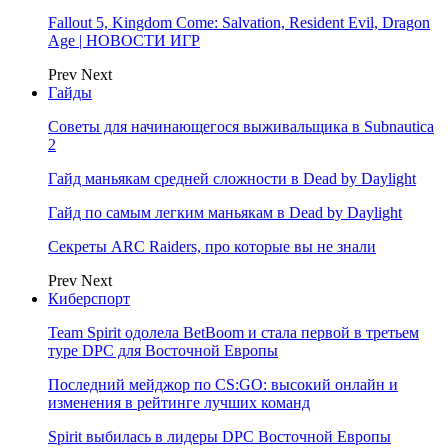
Fallout 5, Kingdom Come: Salvation, Resident Evil, Dragon
Age | НОВОСТИ ИГР
Prev
Next
Гайды
Советы для начинающегося выживальщика в Subnautica
2
Гайд маньякам средней сложности в Dead by Daylight
Гайд по самым легким маньякам в Dead by Daylight
Секреты ARC Raiders, про которые вы не знали
Prev
Next
Киберспорт
Team Spirit одолела BetBoom и стала первой в третьем
туре DPC для Восточной Европы
Последний мейджор по CS:GO: высокий онлайн и
изменения в рейтинге лучших команд
Spirit выбилась в лидеры DPC Восточной Европы