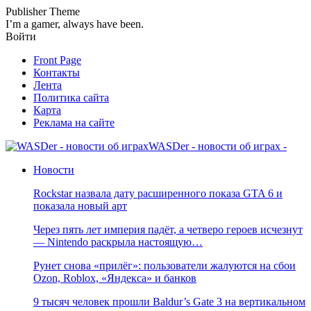
Publisher Theme
I’m a gamer, always have been.
Войти
Front Page
Контакты
Лента
Политика сайта
Карта
Реклама на сайте
WASDer - новости об играх -
Новости
Rockstar назвала дату расширенного показа GTA 6 и
показала новый арт
Через пять лет империя падёт, а четверо героев исчезнут
— Nintendo раскрыла настоящую…
Рунет снова «прилёг»: пользователи жалуются на сбои
Ozon, Roblox, «Яндекса» и банков
9 тысяч человек прошли Baldur’s Gate 3 на вертикальном