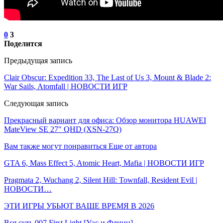
0
3
Поделится
Предыдущая запись
Clair Obscur: Expedition 33, The Last of Us 3, Mount & Blade 2:
War Sails, Atomfall | НОВОСТИ ИГР
Следующая запись
Прекрасный вариант для офиса: Обзор монитора HUAWEI
MateView SE 27″ QHD (XSN-27Q)
Вам также могут понравиться
Еще от автора
GTA 6, Mass Effect 5, Atomic Heart, Mafia | НОВОСТИ ИГР
Pragmata 2, Wuchang 2, Silent Hill: Townfall, Resident Evil |
НОВОСТИ…
ЭТИ ИГРЫ УБЬЮТ ВАШЕ ВРЕМЯ В 2026
Вся суть 007 First Light [Уэс и Флинн]