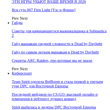
ЭТИ ИГРЫ УБЬЮТ ВАШЕ ВРЕМЯ В 2026
Вся суть 007 First Light [Уэс и Флинн]
Prev
Next
Гайды
Советы для начинающегося выживальщика в Subnautica
2
Гайд маньякам средней сложности в Dead by Daylight
Гайд по самым легким маньякам в Dead by Daylight
Секреты ARC Raiders, про которые вы не знали
Prev
Next
Киберспорт
Team Spirit одолела BetBoom и стала первой в третьем
туре DPC для Восточной Европы
Последний мейджор по CS:GO: высокий онлайн и
изменения в рейтинге лучших команд
Spirit выбилась в лидеры DPC Восточной Европы