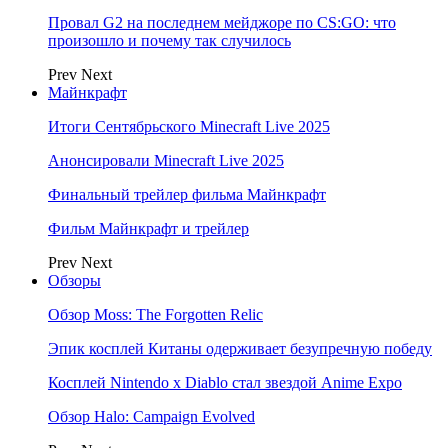
Провал G2 на последнем мейджоре по CS:GO: что
произошло и почему так случилось
Prev
Next
Майнкрафт
Итоги Сентябрьского Minecraft Live 2025
Анонсировали Minecraft Live 2025
Финальный трейлер фильма Майнкрафт
Фильм Майнкрафт и трейлер
Prev
Next
Обзоры
Обзор Moss: The Forgotten Relic
Эпик косплей Китаны одерживает безупречную победу
Косплей Nintendo x Diablo стал звездой Anime Expo
Обзор Halo: Campaign Evolved