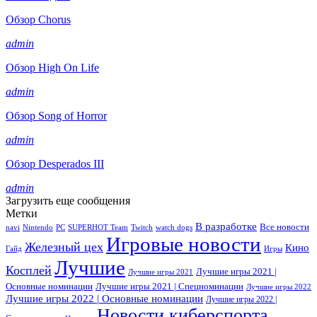
Обзор Chorus
admin
Обзор High On Life
admin
Обзор Song of Horror
admin
Обзор Desperados III
admin
Загрузить еще сообщения
Метки
В разработке
Все новости
navi
Nintendo
PC
SUPERHOT Team
Twitch
watch dogs
Игровые новости
Железный цех
Кино
Гайд
Игры
Лучшие
Косплей
Лучшие игры 2021 |
Лучшие игры 2021
Основные номинации
Лучшие игры 2021 | Спецноминации
Лучшие игры 2022
Лучшие игры 2022 | Основные номинации
Лучшие игры 2022 |
Новости киберспорта