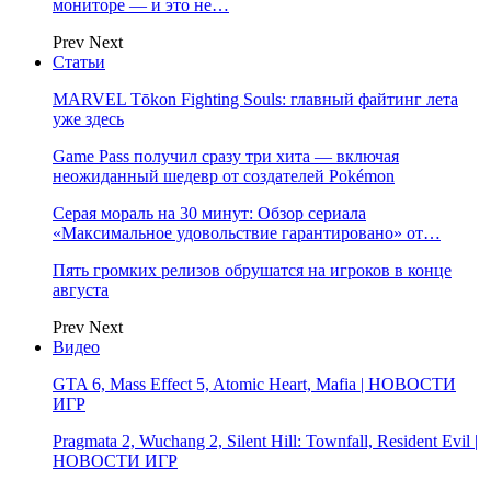
мониторе — и это не…
Prev
Next
Статьи
MARVEL Tōkon Fighting Souls: главный файтинг лета
уже здесь
Game Pass получил сразу три хита — включая
неожиданный шедевр от создателей Pokémon
Серая мораль на 30 минут: Обзор сериала
«Максимальное удовольствие гарантировано» от…
Пять громких релизов обрушатся на игроков в конце
августа
Prev
Next
Видео
GTA 6, Mass Effect 5, Atomic Heart, Mafia | НОВОСТИ
ИГР
Pragmata 2, Wuchang 2, Silent Hill: Townfall, Resident Evil |
НОВОСТИ ИГР