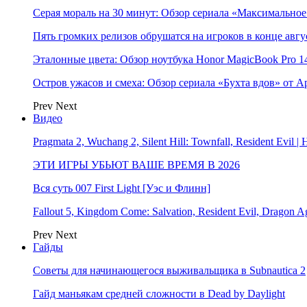
Серая мораль на 30 минут: Обзор сериала «Максимально
Пять громких релизов обрушатся на игроков в конце авгу
Эталонные цвета: Обзор ноутбука Honor MagicBook Pro 14
Остров ужасов и смеха: Обзор сериала «Бухта вдов» от A
Prev
Next
Видео
Pragmata 2, Wuchang 2, Silent Hill: Townfall, Resident Ev
ЭТИ ИГРЫ УБЬЮТ ВАШЕ ВРЕМЯ В 2026
Вся суть 007 First Light [Уэс и Флинн]
Fallout 5, Kingdom Come: Salvation, Resident Evil, Drag
Prev
Next
Гайды
Советы для начинающегося выживальщика в Subnautica 2
Гайд маньякам средней сложности в Dead by Daylight