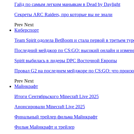
Гайд по самым легким маньякам в Dead by Daylight
Секреты ARC Raiders, про которые вы не знали
Prev
Next
Киберспорт
Team Spirit одолела BetBoom и стала первой в третьем т
Последний мейджор по CS:GO: высокий онлайн и измене
Spirit выбилась в лидеры DPC Восточной Европы
Провал G2 на последнем мейджоре по CS:GO: что произо
Prev
Next
Майнкрафт
Итоги Сентябрьского Minecraft Live 2025
Анонсировали Minecraft Live 2025
Финальный трейлер фильма Майнкрафт
Фильм Майнкрафт и трейлер