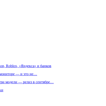
on, Roblox, «Яндекса» и банков
м мониторе — и это не…
 три модели — релиз в сентябре…
ки