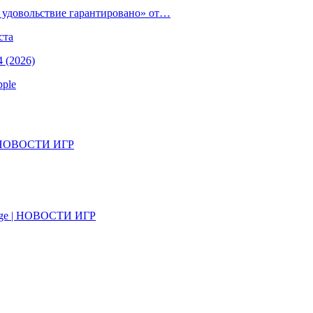
е удовольствие гарантировано» от…
ста
 (2026)
pple
il | НОВОСТИ ИГР
on Age | НОВОСТИ ИГР