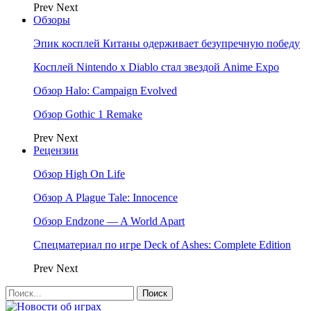
Prev
Next
Обзоры
Эпик косплей Китаны одерживает безупречную победу
Косплей Nintendo x Diablo стал звездой Anime Expo
Обзор Halo: Campaign Evolved
Обзор Gothic 1 Remake
Prev
Next
Рецензии
Обзор High On Life
Обзор A Plague Tale: Innocence
Обзор Endzone — A World Apart
Спецматериал по игре Deck of Ashes: Complete Edition
Prev
Next