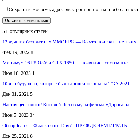
Сохраните мое имя, адрес электронной почты и веб-сайт в э
5 Популярных статей
12 лучших бесплатных MMORPG — Во что поиграть, не тратя
Фев 19, 2022
8
Минимум 16 Гб ОЗУ и GTX 1650 — появились системные…
Июл 18, 2023
1
10 игр будущего, которые были анонсированы на TGA 2021
Дек 31, 2021
5
Настоящее золото! Косплей Чел из мультфильма «Дорога на…
Июн 5, 2023
34
Обзор Icarus – Фиаско бати DayZ | ПРЕЖДЕ ЧЕМ ИГРАТЬ
Дек 25, 2021
8