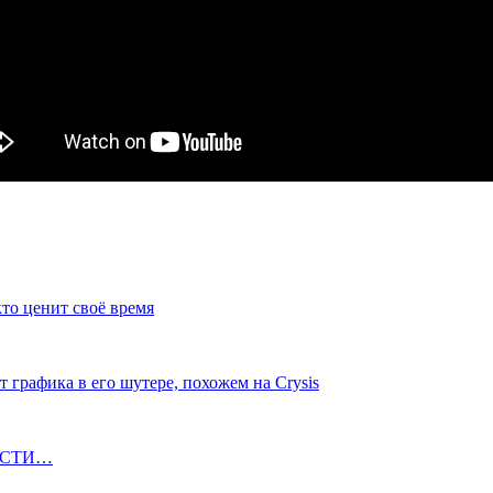
то ценит своё время
 графика в его шутере, похожем на Crysis
ОВОСТИ…