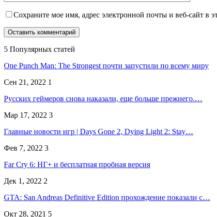
Сохраните мое имя, адрес электронной почты и веб-сайт в э
5 Популярных статей
One Punch Man: The Strongest почти запустили по всему миру
Сен 21, 2022
1
Русских геймеров снова наказали, еще больше прежнего.…
Мар 17, 2022
3
Главные новости игр | Days Gone 2, Dying Light 2: Stay…
Фев 7, 2022
3
Far Cry 6: НГ+ и бесплатная пробная версия
Дек 1, 2022
2
GTA: San Andreas Definitive Edition прохождение показали с…
Окт 28, 2021
5