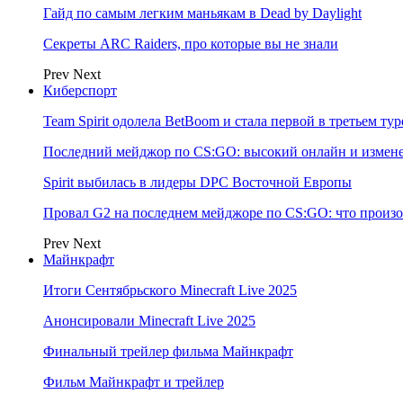
Гайд по самым легким маньякам в Dead by Daylight
Секреты ARC Raiders, про которые вы не знали
Prev
Next
Киберспорт
Team Spirit одолела BetBoom и стала первой в третьем т
Последний мейджор по CS:GO: высокий онлайн и измене
Spirit выбилась в лидеры DPC Восточной Европы
Провал G2 на последнем мейджоре по CS:GO: что произо
Prev
Next
Майнкрафт
Итоги Сентябрьского Minecraft Live 2025
Анонсировали Minecraft Live 2025
Финальный трейлер фильма Майнкрафт
Фильм Майнкрафт и трейлер