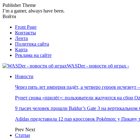
Publisher Theme
I’m a gamer, always have been.
Войти
Front Page
Контакты
Лента
Политика сайта
Карта
Реклама на сайте
WASDer - новости об играх -
Новости
Через пять лет империя падёт, а четверо героев исчезну
Рунет снова «прилёг»: пользователи жалуются на сбои Oz
9 тысяч человек прошли Baldur’s Gate 3 на вертикально
Adidas представила 12 пар кроссовок Pokémon: у Пикачу
Prev
Next
Статьи