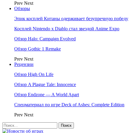
Prev
Next
Обзоры
Эпик косплей Китаны одерживает безупречную победу
Косплей Nintendo x Diablo стал звездой Anime Expo
Обзор Halo: Campaign Evolved
Обзор Gothic 1 Remake
Prev
Next
Рецензии
Обзор High On Life
Обзор A Plague Tale: Innocence
Обзор Endzone — A World Apart
Спецматериал по игре Deck of Ashes: Complete Edition
Prev
Next