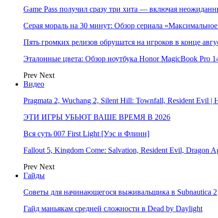
Game Pass получил сразу три хита — включая неожиданн
Серая мораль на 30 минут: Обзор сериала «Максимально
Пять громких релизов обрушатся на игроков в конце авгу
Эталонные цвета: Обзор ноутбука Honor MagicBook Pro 14
Prev
Next
Видео
Pragmata 2, Wuchang 2, Silent Hill: Townfall, Resident Ev
ЭТИ ИГРЫ УБЬЮТ ВАШЕ ВРЕМЯ В 2026
Вся суть 007 First Light [Уэс и Флинн]
Fallout 5, Kingdom Come: Salvation, Resident Evil, Drag
Prev
Next
Гайды
Советы для начинающегося выживальщика в Subnautica 2
Гайд маньякам средней сложности в Dead by Daylight