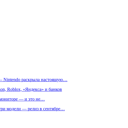
т — Nintendo раскрыла настоящую…
on, Roblox, «Яндекса» и банков
м мониторе — и это не…
 три модели — релиз в сентябре…