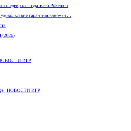
ый шедевр от создателей Pokémon
е удовольствие гарантировано» от…
ста
 (2026)
il | НОВОСТИ ИГР
on Age | НОВОСТИ ИГР