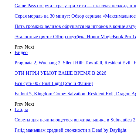
Game Pass получил сразу три хита — включая неожиданн
Серая мораль на 30 минут: Обзор сериала «Максимально
Пять громких релизов обрушатся на игроков в конце авгу
Эталонные цвета: Обзор ноутбука Honor MagicBook Pro 14
Prev
Next
Видео
Pragmata 2, Wuchang 2, Silent Hill: Townfall, Resident Ev
ЭТИ ИГРЫ УБЬЮТ ВАШЕ ВРЕМЯ В 2026
Вся суть 007 First Light [Уэс и Флинн]
Fallout 5, Kingdom Come: Salvation, Resident Evil, Drag
Prev
Next
Гайды
Советы для начинающегося выживальщика в Subnautica 2
Гайд маньякам средней сложности в Dead by Daylight