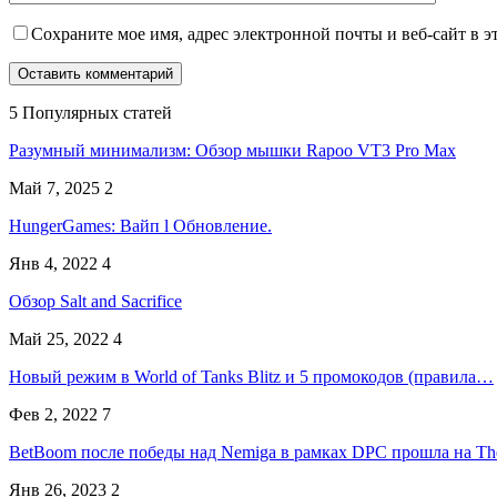
Сохраните мое имя, адрес электронной почты и веб-сайт в э
5 Популярных статей
Разумный минимализм: Обзор мышки Rapoo VT3 Pro Max
Май 7, 2025
2
HungerGames: Вайп l Обновление.
Янв 4, 2022
4
Обзор Salt and Sacrifice
Май 25, 2022
4
Новый режим в World of Tanks Blitz и 5 промокодов (правила…
Фев 2, 2022
7
BetBoom после победы над Nemiga в рамках DPC прошла на T
Янв 26, 2023
2