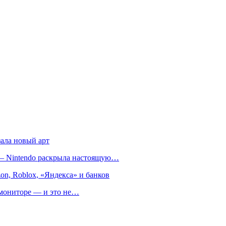
зала новый арт
т — Nintendo раскрыла настоящую…
on, Roblox, «Яндекса» и банков
м мониторе — и это не…