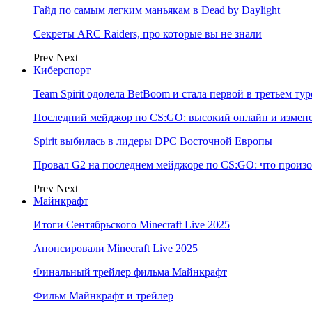
Гайд по самым легким маньякам в Dead by Daylight
Секреты ARC Raiders, про которые вы не знали
Prev
Next
Киберспорт
Team Spirit одолела BetBoom и стала первой в третьем т
Последний мейджор по CS:GO: высокий онлайн и измене
Spirit выбилась в лидеры DPC Восточной Европы
Провал G2 на последнем мейджоре по CS:GO: что произо
Prev
Next
Майнкрафт
Итоги Сентябрьского Minecraft Live 2025
Анонсировали Minecraft Live 2025
Финальный трейлер фильма Майнкрафт
Фильм Майнкрафт и трейлер