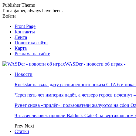
Publisher Theme
I’m a gamer, always have been.
Войти
Front Page
Контакты
Лента
Политика сайта
Карта
Реклама на сайте
WASDer - новости об играх -
Новости
Rockstar назвала дату расширенного показа GTA 6 и пока
Через пять лет империя падёт, а четверо героев исчезну
Рунет снова «прилёг»: пользователи жалуются на сбои Oz
9 тысяч человек прошли Baldur’s Gate 3 на вертикально
Prev
Next
Статьи