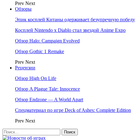
Prev
Next
Обзоры
Эпик косплей Китаны одерживает безупречную победу
Косплей Nintendo x Diablo стал звездой Anime Expo
Обзор Halo: Campaign Evolved
Обзор Gothic 1 Remake
Prev
Next
Рецензии
Обзор High On Life
Обзор A Plague Tale: Innocence
Обзор Endzone — A World Apart
Спецматериал по игре Deck of Ashes: Complete Edition
Prev
Next