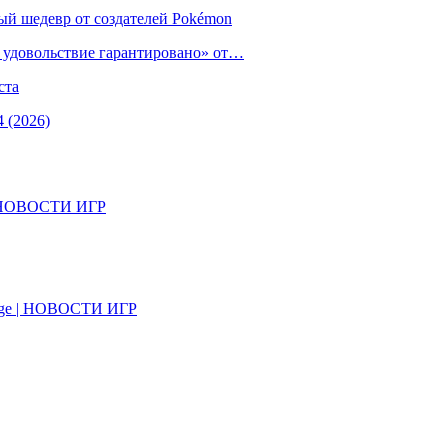
ый шедевр от создателей Pokémon
е удовольствие гарантировано» от…
ста
 (2026)
il | НОВОСТИ ИГР
on Age | НОВОСТИ ИГР