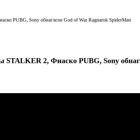
о PUBG, Sony обнаглели God of War Ragnarok SpiderMan
TALKER 2, Фиаско PUBG, Sony обнагле