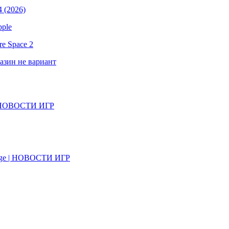
 (2026)
pple
e Space 2
газин не вариант
il | НОВОСТИ ИГР
on Age | НОВОСТИ ИГР