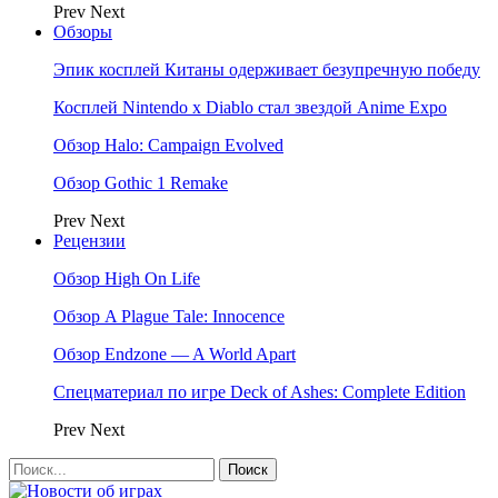
Prev
Next
Обзоры
Эпик косплей Китаны одерживает безупречную победу
Косплей Nintendo x Diablo стал звездой Anime Expo
Обзор Halo: Campaign Evolved
Обзор Gothic 1 Remake
Prev
Next
Рецензии
Обзор High On Life
Обзор A Plague Tale: Innocence
Обзор Endzone — A World Apart
Спецматериал по игре Deck of Ashes: Complete Edition
Prev
Next