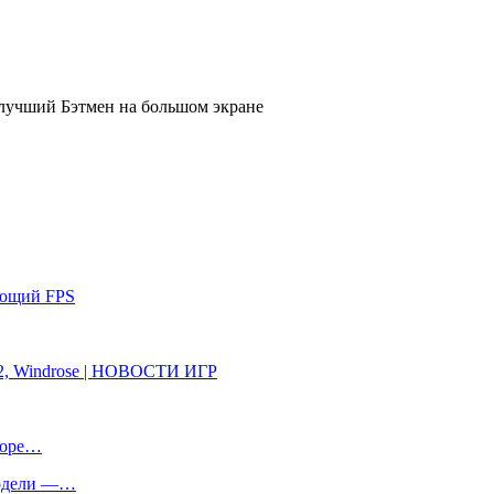
ающий FPS
e 2, Windrose | НОВОСТИ ИГР
иторе…
 модели —…