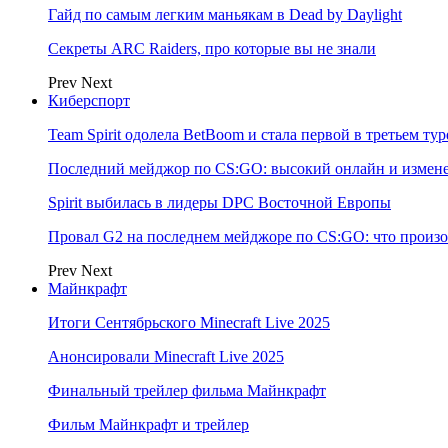
Гайд по самым легким маньякам в Dead by Daylight
Секреты ARC Raiders, про которые вы не знали
Prev
Next
Киберспорт
Team Spirit одолела BetBoom и стала первой в третьем т
Последний мейджор по CS:GO: высокий онлайн и измене
Spirit выбилась в лидеры DPC Восточной Европы
Провал G2 на последнем мейджоре по CS:GO: что произо
Prev
Next
Майнкрафт
Итоги Сентябрьского Minecraft Live 2025
Анонсировали Minecraft Live 2025
Финальный трейлер фильма Майнкрафт
Фильм Майнкрафт и трейлер