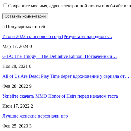
Сохраните мое имя, адрес электронной почты и веб-сайт в э
5 Популярных статей
Итоги 2023-го игрового года [Результаты народного…
Мар 17, 2024
0
GTA: The Trilogy – The Definitive Edition: Потраченный…
Ноя 28, 2021
6
All of Us Are Dead: Play Time берёт вдохновение у сериала от…
Фев 28, 2022
9
Успейте скачать MMO Honor of Heirs перед началом теста
Июн 17, 2022
2
Лучшие женские персонажи игр
Фев 25, 2023
3