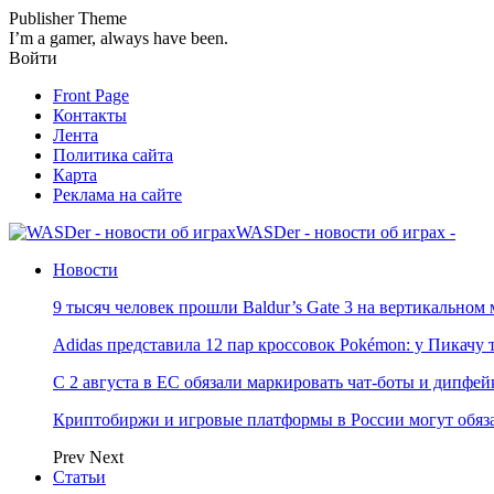
Publisher Theme
I’m a gamer, always have been.
Войти
Front Page
Контакты
Лента
Политика сайта
Карта
Реклама на сайте
WASDer - новости об играх -
Новости
9 тысяч человек прошли Baldur’s Gate 3 на вертикально
Adidas представила 12 пар кроссовок Pokémon: у Пикачу
С 2 августа в ЕС обязали маркировать чат-боты и дипфей
Криптобиржи и игровые платформы в России могут обяза
Prev
Next
Статьи