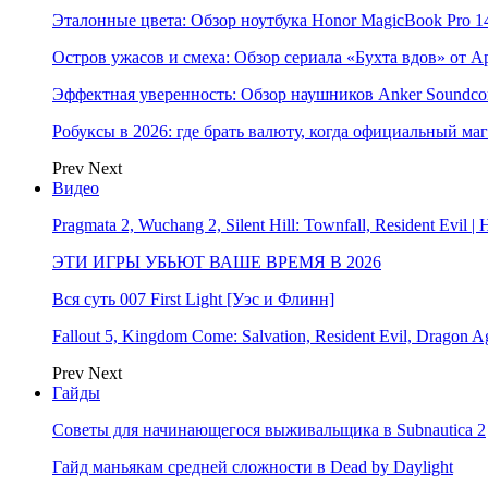
Эталонные цвета: Обзор ноутбука Honor MagicBook Pro 14
Остров ужасов и смеха: Обзор сериала «Бухта вдов» от A
Эффектная уверенность: Обзор наушников Anker Soundcor
Робуксы в 2026: где брать валюту, когда официальный ма
Prev
Next
Видео
Pragmata 2, Wuchang 2, Silent Hill: Townfall, Resident Ev
ЭТИ ИГРЫ УБЬЮТ ВАШЕ ВРЕМЯ В 2026
Вся суть 007 First Light [Уэс и Флинн]
Fallout 5, Kingdom Come: Salvation, Resident Evil, Drag
Prev
Next
Гайды
Советы для начинающегося выживальщика в Subnautica 2
Гайд маньякам средней сложности в Dead by Daylight