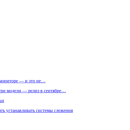
м мониторе — и это не…
 три модели — релиз в сентябре…
ки
ть устанавливать системы слежения