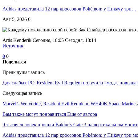
Adidas представила 12 пар кроссовок Pokémon: у Пикачу три…
Авг 5, 2026
0
Artis Kenderik Сегодня, 18:05 Сегодня, 18:14
Источник
0
0
Поделится
Предыдущая запись
Для слабых PC: Resident Evil Requiem получила «мод», повыш
Следующая запись
Marvel’s Wolverine, Resident Evil Requiem, WH40K Space Marin
Вам также могут понравиться
Еще от автора
9 тысяч человек прошли Baldur’s Gate 3 на вертикальном мон
Adidas представила 12 пар кроссовок Pokémon: у Пикачу три