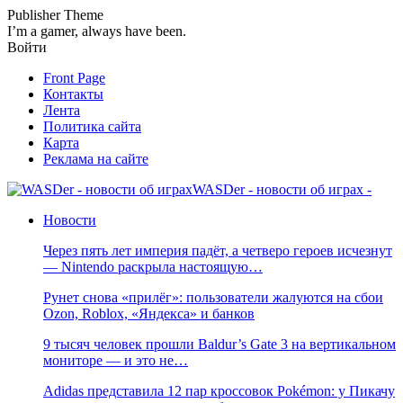
Publisher Theme
I’m a gamer, always have been.
Войти
Front Page
Контакты
Лента
Политика сайта
Карта
Реклама на сайте
WASDer - новости об играх -
Новости
Через пять лет империя падёт, а четверо героев исчезнут
— Nintendo раскрыла настоящую…
Рунет снова «прилёг»: пользователи жалуются на сбои
Ozon, Roblox, «Яндекса» и банков
9 тысяч человек прошли Baldur’s Gate 3 на вертикальном
мониторе — и это не…
Adidas представила 12 пар кроссовок Pokémon: у Пикачу