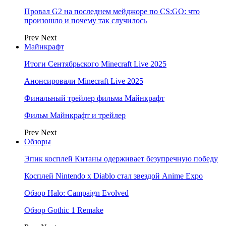
Провал G2 на последнем мейджоре по CS:GO: что
произошло и почему так случилось
Prev
Next
Майнкрафт
Итоги Сентябрьского Minecraft Live 2025
Анонсировали Minecraft Live 2025
Финальный трейлер фильма Майнкрафт
Фильм Майнкрафт и трейлер
Prev
Next
Обзоры
Эпик косплей Китаны одерживает безупречную победу
Косплей Nintendo x Diablo стал звездой Anime Expo
Обзор Halo: Campaign Evolved
Обзор Gothic 1 Remake