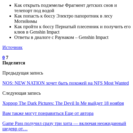
Как открыть подземелье Фрагмент детских снов и
телепорт под водой
Как попасть к боссу Электро папоротник в лесу
Мотийимы
Как пройти к боссу Пернатый плесенник и получить его
клюв в Genshin Impact
Ответы в диалоге с Раунаком – Genshin Impact
Источник
0
7
Поделится
Предыдущая запись
NOS: NEW NATION хочет быть похожей на NFS Most Wanted
Следующая запись
Хоррор The Dark Pictures: The Devil In Me выйдет 18 ноября
Вам также могут понравиться
Еще от автора
Game Pass получил сразу три хита — включая неожиданный
шедевр от…