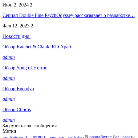
Июн 2, 2024
2
Сериал Double Fine PsychOdyssey рассказывает о разработке…
Фев 12, 2023
2
Новости дня:
Обзор Ratchet & Clank: Rift Apart
admin
Обзор Song of Horror
admin
Обзор Encodya
admin
Обзор Chorus
admin
Загрузить еще сообщения
Метки
В разработке
Все новости
navi
Nintendo
PC
SUPERHOT Team
Twitch
watch dogs