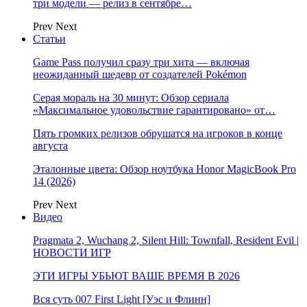
три модели — релиз в сентябре…
Prev
Next
Статьи
Game Pass получил сразу три хита — включая
неожиданный шедевр от создателей Pokémon
Серая мораль на 30 минут: Обзор сериала
«Максимальное удовольствие гарантировано» от…
Пять громких релизов обрушатся на игроков в конце
августа
Эталонные цвета: Обзор ноутбука Honor MagicBook Pro
14 (2026)
Prev
Next
Видео
Pragmata 2, Wuchang 2, Silent Hill: Townfall, Resident Evil |
НОВОСТИ ИГР
ЭТИ ИГРЫ УБЬЮТ ВАШЕ ВРЕМЯ В 2026
Вся суть 007 First Light [Уэс и Флинн]