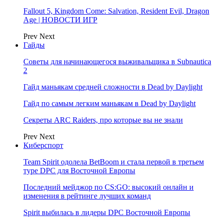
Fallout 5, Kingdom Come: Salvation, Resident Evil, Dragon
Age | НОВОСТИ ИГР
Prev
Next
Гайды
Советы для начинающегося выживальщика в Subnautica
2
Гайд маньякам средней сложности в Dead by Daylight
Гайд по самым легким маньякам в Dead by Daylight
Секреты ARC Raiders, про которые вы не знали
Prev
Next
Киберспорт
Team Spirit одолела BetBoom и стала первой в третьем
туре DPC для Восточной Европы
Последний мейджор по CS:GO: высокий онлайн и
изменения в рейтинге лучших команд
Spirit выбилась в лидеры DPC Восточной Европы