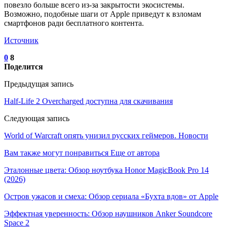
повезло больше всего из-за закрытости экосистемы.
Возможно, подобные шаги от Apple приведут к взломам
смартфонов ради бесплатного контента.
Источник
0
8
Поделится
Предыдущая запись
Half-Life 2 Overcharged доступна для скачивания
Следующая запись
World of Warcraft опять унизил русских геймеров. Новости
Вам также могут понравиться
Еще от автора
Эталонные цвета: Обзор ноутбука Honor MagicBook Pro 14
(2026)
Остров ужасов и смеха: Обзор сериала «Бухта вдов» от Apple
Эффектная уверенность: Обзор наушников Anker Soundcore
Space 2