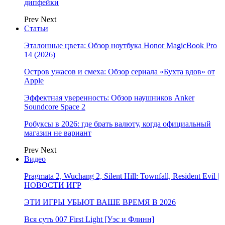
дипфейки
Prev
Next
Статьи
Эталонные цвета: Обзор ноутбука Honor MagicBook Pro
14 (2026)
Остров ужасов и смеха: Обзор сериала «Бухта вдов» от
Apple
Эффектная уверенность: Обзор наушников Anker
Soundcore Space 2
Робуксы в 2026: где брать валюту, когда официальный
магазин не вариант
Prev
Next
Видео
Pragmata 2, Wuchang 2, Silent Hill: Townfall, Resident Evil |
НОВОСТИ ИГР
ЭТИ ИГРЫ УБЬЮТ ВАШЕ ВРЕМЯ В 2026
Вся суть 007 First Light [Уэс и Флинн]