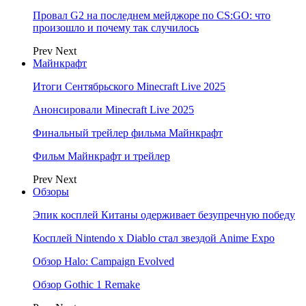
Провал G2 на последнем мейджоре по CS:GO: что
произошло и почему так случилось
Prev
Next
Майнкрафт
Итоги Сентябрьского Minecraft Live 2025
Анонсировали Minecraft Live 2025
Финальный трейлер фильма Майнкрафт
Фильм Майнкрафт и трейлер
Prev
Next
Обзоры
Эпик косплей Китаны одерживает безупречную победу
Косплей Nintendo x Diablo стал звездой Anime Expo
Обзор Halo: Campaign Evolved
Обзор Gothic 1 Remake