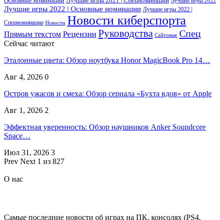
Основные номинации
Лучшие игры 2021 | Спецноминации
Лучшие игры 2022
Лучшие игры 2022 | Основные номинации
Лучшие игры 2022 |
Новости киберспорта
Спецноминации
Новости
Руководства
Спец
Прямым текстом
Рецензии
Сайтовые
Сейчас читают
Эталонные цвета: Обзор ноутбука Honor MagicBook Pro 14…
Авг 4, 2026
0
Остров ужасов и смеха: Обзор сериала «Бухта вдов» от Apple
Авг 1, 2026
2
Эффектная уверенность: Обзор наушников Anker Soundcore
Space…
Июл 31, 2026
3
Prev
Next
1 из 827
О нас
Самые последние новости об играх на ПК, консолях (PS4,