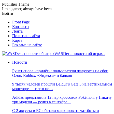
Publisher Theme
I’m a gamer, always have been.
Войти
Front Page
Контакты
Лента
Политика сайта
Карта
Реклама на сайте
WASDer - новости об играх -
Новости
Рунет снова «прилёг»: пользователи жалуются на сбои
Ozon, Roblox, «Яндекса» и банков
9 тысяч человек прошли Baldur’s Gate 3 на вертикальном
мониторе — и это не…
Adidas представила 12 пар кроссовок Pokémon: у Пикачу
три модели — релиз в сентябре…
С 2 августа в ЕС обязали маркировать чат-боты и