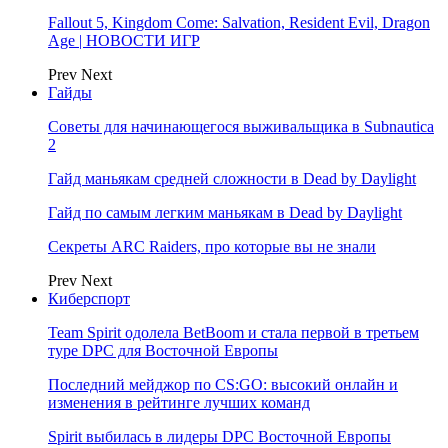
Fallout 5, Kingdom Come: Salvation, Resident Evil, Dragon
Age | НОВОСТИ ИГР
Prev
Next
Гайды
Советы для начинающегося выживальщика в Subnautica
2
Гайд маньякам средней сложности в Dead by Daylight
Гайд по самым легким маньякам в Dead by Daylight
Секреты ARC Raiders, про которые вы не знали
Prev
Next
Киберспорт
Team Spirit одолела BetBoom и стала первой в третьем
туре DPC для Восточной Европы
Последний мейджор по CS:GO: высокий онлайн и
изменения в рейтинге лучших команд
Spirit выбилась в лидеры DPC Восточной Европы