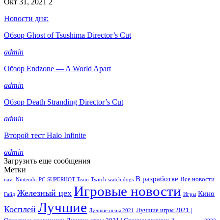
Окт 31, 2021
2
Новости дня:
Обзор Ghost of Tsushima Director’s Cut
admin
Обзор Endzone — A World Apart
admin
Обзор Death Stranding Director’s Cut
admin
Второй тест Halo Infinite
admin
Загрузить еще сообщения
Метки
В разработке
Все новости
navi
Nintendo
PC
SUPERHOT Team
Twitch
watch dogs
Игровые новости
Железный цех
Кино
Гайд
Игры
Лучшие
Косплей
Лучшие игры 2021 |
Лучшие игры 2021