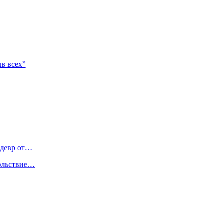
в всех”
едевр от…
вольствие…