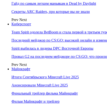
Гайд по самым легким маньякам в Dead by Daylight
Секреты ARC Raiders, про которые вы не знали
Prev
Next
Киберспорт
Team Spirit одолела BetBoom и стала первой в третьем т
Последний мейджор по CS:GO: высокий онлайн и измене
Spirit выбилась в лидеры DPC Восточной Европы
Провал G2 на последнем мейджоре по CS:GO: что произо
Prev
Next
Майнкрафт
Итоги Сентябрьского Minecraft Live 2025
Анонсировали Minecraft Live 2025
Финальный трейлер фильма Майнкрафт
Фильм Майнкрафт и трейлер