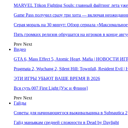
MARVEL Tōkon Fighting Souls: главный файтинг лета уже
Game Pass получил сразу три хита — включая неожиданн
Серая мораль на 30 минут: Обзор сериала «Максимально
Пять громких релизов обрушатся на игроков в конце авгу
Prev
Next
Видео
GTA 6, Mass Effect 5, Atomic Heart, Mafia | НОВОСТИ ИГ
Pragmata 2, Wuchang 2, Silent Hill: Townfall, Resident Ev
ЭТИ ИГРЫ УБЬЮТ ВАШЕ ВРЕМЯ В 2026
Вся суть 007 First Light [Уэс и Флинн]
Prev
Next
Гайды
Советы для начинающегося выживальщика в Subnautica 2
Гайд маньякам средней сложности в Dead by Daylight