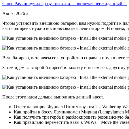
Game Pass получил сразу три хита — включая неожиданный…
Авг 7, 2026
2
Чтобы установить внешнюю батарею, вам нужно подойти к палатк
взять батарею, нужно воспользоваться левитатором. В общем, ид
Взяв батарею, вставляем ее в устройство справа, кинув в него э
Затем идем за второй батареей в палатку и несем ее к другому у
После этого идем дальше выполнять данный квест.
Ответ на вопрос Журнал Цзиньчжоу том 2 – Wuthering Wa
Как пройти к боссу Лампилюмен Мириад (Lampylumen Myr
Как получить три герба и разблокировать резонансную б
Как правильно переместить вазы в WuWa – Move the vases to