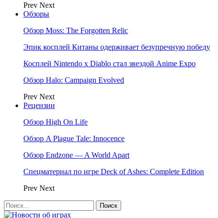
Prev
Next
Обзоры
Обзор Moss: The Forgotten Relic
Эпик косплей Китаны одерживает безупречную победу
Косплей Nintendo x Diablo стал звездой Anime Expo
Обзор Halo: Campaign Evolved
Prev
Next
Рецензии
Обзор High On Life
Обзор A Plague Tale: Innocence
Обзор Endzone — A World Apart
Спецматериал по игре Deck of Ashes: Complete Edition
Prev
Next