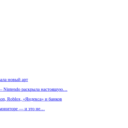
зала новый арт
т — Nintendo раскрыла настоящую…
on, Roblox, «Яндекса» и банков
м мониторе — и это не…