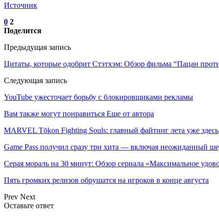
Источник
0
2
Поделится
Предыдущая запись
Цитаты, которые одобрит Стэтхэм: Обзор фильма “Пацан проти
Следующая запись
YouTube ужесточает борьбу с блокировщиками рекламы
Вам также могут понравиться
Еще от автора
MARVEL Tōkon Fighting Souls: главный файтинг лета уже здесь
Game Pass получил сразу три хита — включая неожиданный ш
Серая мораль на 30 минут: Обзор сериала «Максимальное удо
Пять громких релизов обрушатся на игроков в конце августа
Prev
Next
Оставьте ответ