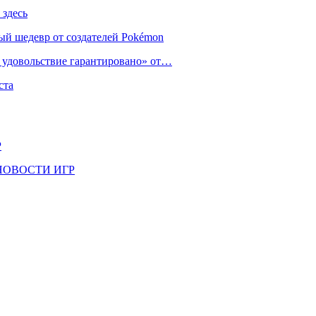
 здесь
ый шедевр от создателей Pokémon
е удовольствие гарантировано» от…
ста
Р
il | НОВОСТИ ИГР