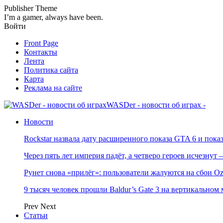
Publisher Theme
I’m a gamer, always have been.
Войти
Front Page
Контакты
Лента
Политика сайта
Карта
Реклама на сайте
WASDer - новости об играх -
Новости
Rockstar назвала дату расширенного показа GTA 6 и пока
Через пять лет империя падёт, а четверо героев исчезну
Рунет снова «прилёг»: пользователи жалуются на сбои Oz
9 тысяч человек прошли Baldur’s Gate 3 на вертикально
Prev
Next
Статьи