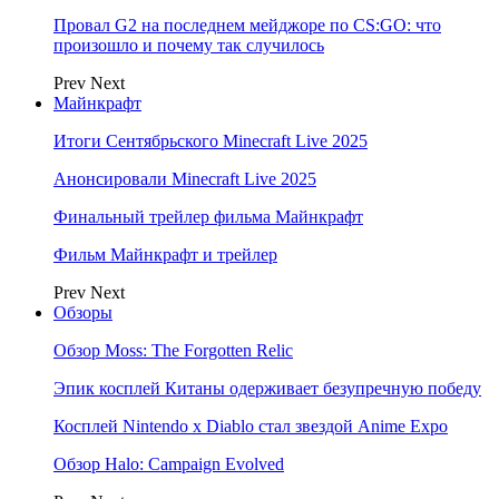
Провал G2 на последнем мейджоре по CS:GO: что
произошло и почему так случилось
Prev
Next
Майнкрафт
Итоги Сентябрьского Minecraft Live 2025
Анонсировали Minecraft Live 2025
Финальный трейлер фильма Майнкрафт
Фильм Майнкрафт и трейлер
Prev
Next
Обзоры
Обзор Moss: The Forgotten Relic
Эпик косплей Китаны одерживает безупречную победу
Косплей Nintendo x Diablo стал звездой Anime Expo
Обзор Halo: Campaign Evolved