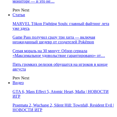
мониторе — и это не…
Prev
Next
Статьи
MARVEL Tōkon Fighting Souls: главный файтинг лета
уже здесь
Game Pass получил сразу три хита — включая
неожиданный шедевр от создателей Pokémon
Серая мораль на 30 минут: Обзор сериала
«Максимальное удовольствие гарантировано» от…
Пять громких релизов обрушатся на игроков в конце
августа
Prev
Next
Видео
GTA 6, Mass Effect 5, Atomic Heart, Mafia | НОВОСТИ
ИГР
Pragmata 2, Wuchang 2, Silent Hill: Townfall, Resident Evil |
НОВОСТИ ИГР