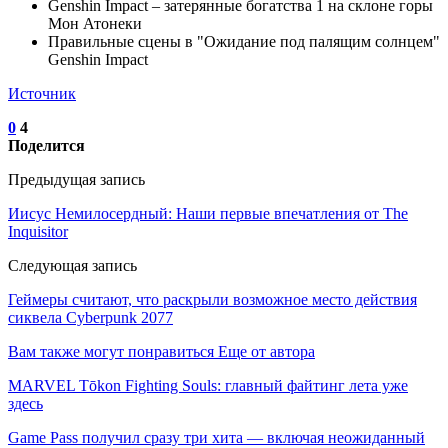
Genshin Impact – затерянные богатства 1 на склоне горы
Мон Атонеки
Правильные сцены в "Ожидание под палящим солнцем"
Genshin Impact
Источник
0
4
Поделится
Предыдущая запись
Иисус Немилосердный: Наши первые впечатления от The
Inquisitor
Следующая запись
Геймеры считают, что раскрыли возможное место действия
сиквела Cyberpunk 2077
Вам также могут понравиться
Еще от автора
MARVEL Tōkon Fighting Souls: главный файтинг лета уже
здесь
Game Pass получил сразу три хита — включая неожиданный