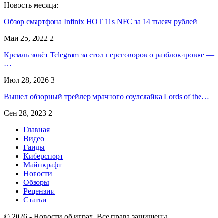
Новость месяца:
Обзор смартфона Infinix HOT 11s NFC за 14 тысяч рублей
Май 25, 2022
2
Кремль зовёт Telegram за стол переговоров о разблокировке —
…
Июл 28, 2026
3
Вышел обзорный трейлер мрачного соулслайка Lords of the…
Сен 28, 2023
2
Главная
Видео
Гайды
Киберспорт
Майнкрафт
Новости
Обзоры
Рецензии
Статьи
© 2026 - Новости об играх. Все права защищены.