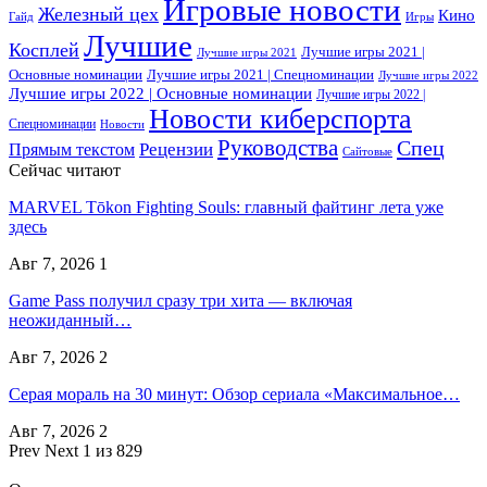
Игровые новости
Железный цех
Кино
Гайд
Игры
Лучшие
Косплей
Лучшие игры 2021 |
Лучшие игры 2021
Основные номинации
Лучшие игры 2021 | Спецноминации
Лучшие игры 2022
Лучшие игры 2022 | Основные номинации
Лучшие игры 2022 |
Новости киберспорта
Спецноминации
Новости
Руководства
Спец
Прямым текстом
Рецензии
Сайтовые
Сейчас читают
MARVEL Tōkon Fighting Souls: главный файтинг лета уже
здесь
Авг 7, 2026
1
Game Pass получил сразу три хита — включая
неожиданный…
Авг 7, 2026
2
Серая мораль на 30 минут: Обзор сериала «Максимальное…
Авг 7, 2026
2
Prev
Next
1 из 829