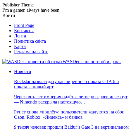
Publisher Theme
I’m a gamer, always have been.
Войти
Front Page
Контакты
Лента
Политика сайта
Карта
Реклама на сайте
WASDer - новости об играх -
Новости
Rockstar назвала дату расширенного показа GTA 6 и
показала новый арт
Через пять лет империя падёт, а четверо героев исчезнут
— Nintendo раскрыла настоящую…
Рунет снова «прилёг»: пользователи жалуются на сбои
Ozon, Roblox, «Яндекса» и банков
9 тысяч человек прошли Baldur’s Gate 3 на вертикальном