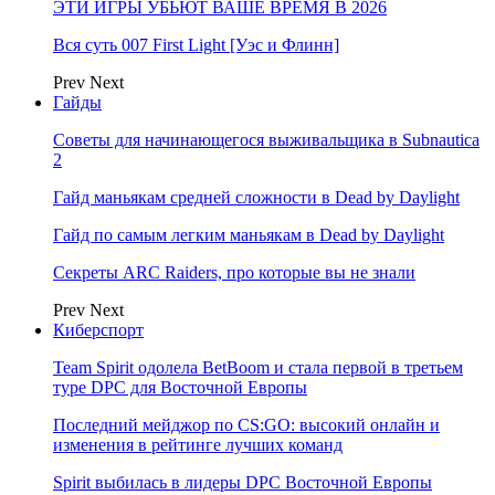
ЭТИ ИГРЫ УБЬЮТ ВАШЕ ВРЕМЯ В 2026
Вся суть 007 First Light [Уэс и Флинн]
Prev
Next
Гайды
Советы для начинающегося выживальщика в Subnautica
2
Гайд маньякам средней сложности в Dead by Daylight
Гайд по самым легким маньякам в Dead by Daylight
Секреты ARC Raiders, про которые вы не знали
Prev
Next
Киберспорт
Team Spirit одолела BetBoom и стала первой в третьем
туре DPC для Восточной Европы
Последний мейджор по CS:GO: высокий онлайн и
изменения в рейтинге лучших команд
Spirit выбилась в лидеры DPC Восточной Европы