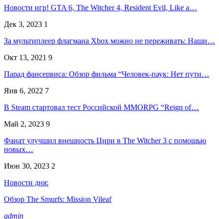
Новости игр! GTA 6, The Witcher 4, Resident Evil, Like a…
Дек 3, 2023
1
За мультиплеер флагмана Xbox можно не переживать: Наши…
Окт 13, 2021
9
Парад фансервиса: Обзор фильма “Человек-паук: Нет пути…
Янв 6, 2022
7
В Steam стартовал тест Российской MMORPG “Reign of…
Май 2, 2023
9
Фанат улучшил внешность Цири в The Witcher 3 с помощью
новых…
Июн 30, 2023
2
Новости дня:
Обзор The Smurfs: Mission Vileaf
admin