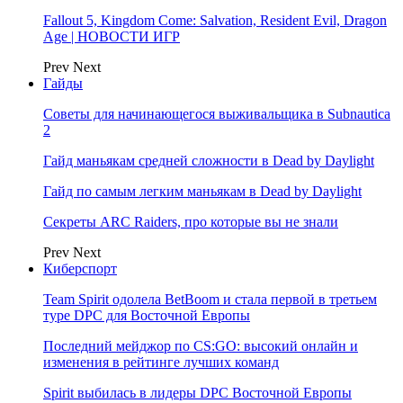
Fallout 5, Kingdom Come: Salvation, Resident Evil, Dragon
Age | НОВОСТИ ИГР
Prev
Next
Гайды
Советы для начинающегося выживальщика в Subnautica
2
Гайд маньякам средней сложности в Dead by Daylight
Гайд по самым легким маньякам в Dead by Daylight
Секреты ARC Raiders, про которые вы не знали
Prev
Next
Киберспорт
Team Spirit одолела BetBoom и стала первой в третьем
туре DPC для Восточной Европы
Последний мейджор по CS:GO: высокий онлайн и
изменения в рейтинге лучших команд
Spirit выбилась в лидеры DPC Восточной Европы