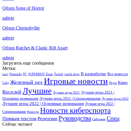
Обзор Song of Horror
admin
Обзор Chernobylite
admin
Обзор Ratchet & Clank: Rift Apart
admin
Загрузить еще сообщения
Метки
В разработке
Все новости
navi
Nintendo
PC
SUPERHOT Team
Twitch
watch dogs
Игровые новости
Железный цех
Кино
Гайд
Игры
Лучшие
Косплей
Лучшие игры 2021 |
Лучшие игры 2021
Основные номинации
Лучшие игры 2021 | Спецноминации
Лучшие игры 2022
Лучшие игры 2022 | Основные номинации
Лучшие игры 2022 |
Новости киберспорта
Спецноминации
Новости
Руководства
Спец
Прямым текстом
Рецензии
Сайтовые
Сейчас читают