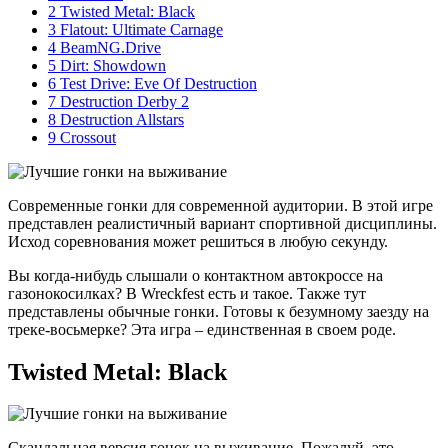
2
Twisted Metal: Black
3
Flatout: Ultimate Carnage
4
BeamNG.Drive
5
Dirt: Showdown
6
Test Drive: Eve Of Destruction
7
Destruction Derby 2
8
Destruction Allstars
9
Crossout
Современные гонки для современной аудитории. В этой игре
представлен реалистичный вариант спортивной дисциплины.
Исход соревнования может решиться в любую секунду.
Вы когда-нибудь слышали о контактном автокроссе на
газонокосилках? В Wreckfest есть и такое. Также тут
представлены обычные гонки. Готовы к безумному заезду на
треке-восьмерке? Эта игра – единственная в своем роде.
Twisted Metal: Black
Скандальная версия гонок на выживание. Пожалуй, это