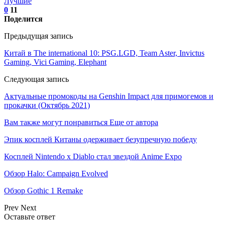
Лучшие
0
11
Поделится
Предыдущая запись
Китай в The international 10: PSG.LGD, Team Aster, Invictus
Gaming, Vici Gaming, Elephant
Следующая запись
Актуальные промокоды на Genshin Impact для примогемов и
прокачки (Октябрь 2021)
Вам также могут понравиться
Еще от автора
Эпик косплей Китаны одерживает безупречную победу
Косплей Nintendo x Diablo стал звездой Anime Expo
Обзор Halo: Campaign Evolved
Обзор Gothic 1 Remake
Prev
Next
Оставьте ответ