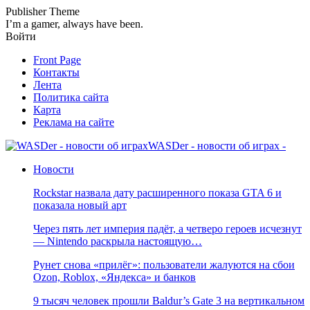
Publisher Theme
I’m a gamer, always have been.
Войти
Front Page
Контакты
Лента
Политика сайта
Карта
Реклама на сайте
WASDer - новости об играх -
Новости
Rockstar назвала дату расширенного показа GTA 6 и
показала новый арт
Через пять лет империя падёт, а четверо героев исчезнут
— Nintendo раскрыла настоящую…
Рунет снова «прилёг»: пользователи жалуются на сбои
Ozon, Roblox, «Яндекса» и банков
9 тысяч человек прошли Baldur’s Gate 3 на вертикальном