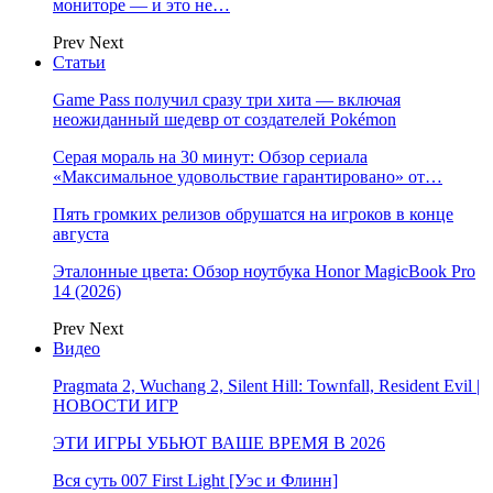
мониторе — и это не…
Prev
Next
Статьи
Game Pass получил сразу три хита — включая
неожиданный шедевр от создателей Pokémon
Серая мораль на 30 минут: Обзор сериала
«Максимальное удовольствие гарантировано» от…
Пять громких релизов обрушатся на игроков в конце
августа
Эталонные цвета: Обзор ноутбука Honor MagicBook Pro
14 (2026)
Prev
Next
Видео
Pragmata 2, Wuchang 2, Silent Hill: Townfall, Resident Evil |
НОВОСТИ ИГР
ЭТИ ИГРЫ УБЬЮТ ВАШЕ ВРЕМЯ В 2026
Вся суть 007 First Light [Уэс и Флинн]