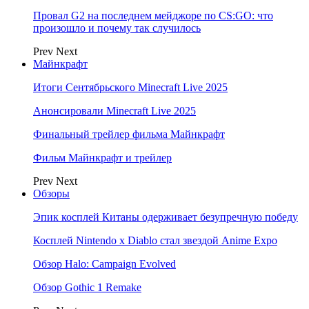
Провал G2 на последнем мейджоре по CS:GO: что
произошло и почему так случилось
Prev
Next
Майнкрафт
Итоги Сентябрьского Minecraft Live 2025
Анонсировали Minecraft Live 2025
Финальный трейлер фильма Майнкрафт
Фильм Майнкрафт и трейлер
Prev
Next
Обзоры
Эпик косплей Китаны одерживает безупречную победу
Косплей Nintendo x Diablo стал звездой Anime Expo
Обзор Halo: Campaign Evolved
Обзор Gothic 1 Remake