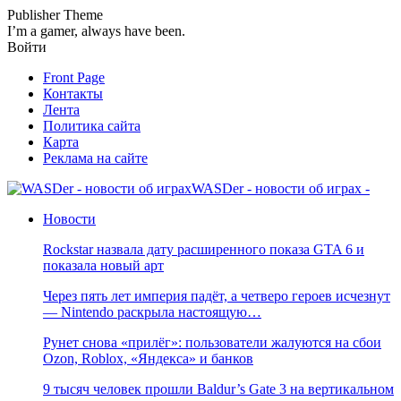
Publisher Theme
I’m a gamer, always have been.
Войти
Front Page
Контакты
Лента
Политика сайта
Карта
Реклама на сайте
WASDer - новости об играх -
Новости
Rockstar назвала дату расширенного показа GTA 6 и
показала новый арт
Через пять лет империя падёт, а четверо героев исчезнут
— Nintendo раскрыла настоящую…
Рунет снова «прилёг»: пользователи жалуются на сбои
Ozon, Roblox, «Яндекса» и банков
9 тысяч человек прошли Baldur’s Gate 3 на вертикальном