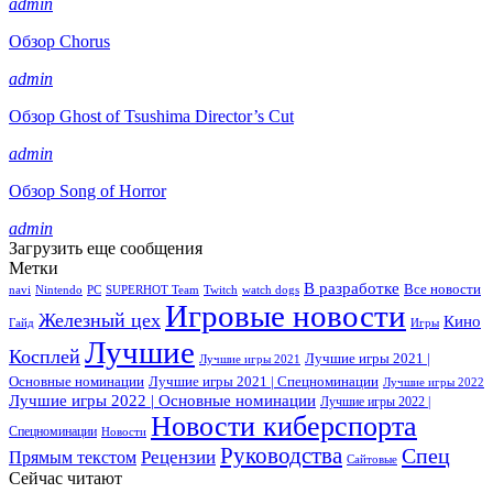
admin
Обзор Chorus
admin
Обзор Ghost of Tsushima Director’s Cut
admin
Обзор Song of Horror
admin
Загрузить еще сообщения
Метки
В разработке
Все новости
navi
Nintendo
PC
SUPERHOT Team
Twitch
watch dogs
Игровые новости
Железный цех
Кино
Гайд
Игры
Лучшие
Косплей
Лучшие игры 2021 |
Лучшие игры 2021
Основные номинации
Лучшие игры 2021 | Спецноминации
Лучшие игры 2022
Лучшие игры 2022 | Основные номинации
Лучшие игры 2022 |
Новости киберспорта
Спецноминации
Новости
Руководства
Спец
Прямым текстом
Рецензии
Сайтовые
Сейчас читают