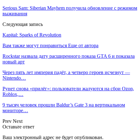
Serious Sam: Siberian Mayhem получила обновление с режимом
выживания
Следующая запись
Kapital: Sparks of Revolution
Вам также могут понравиться
Еще от автора
Rockstar назвала дату расширенного показа GTA 6 и показала
новый арт
Через пять лет империя падёт, а четверо героев исчезнут —
Nintendo…
Рунет снова «прилёг»: пользователи жалуются на сбои Ozon,
Roblox,…
9 тысяч человек прошли Baldur’s Gate 3 на вертикальном
мониторе…
Prev
Next
Оставьте ответ
Ваш электронный адрес не будет опубликован.