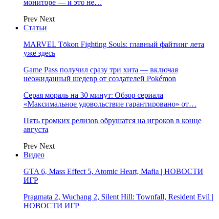
мониторе — и это не…
Prev
Next
Статьи
MARVEL Tōkon Fighting Souls: главный файтинг лета
уже здесь
Game Pass получил сразу три хита — включая
неожиданный шедевр от создателей Pokémon
Серая мораль на 30 минут: Обзор сериала
«Максимальное удовольствие гарантировано» от…
Пять громких релизов обрушатся на игроков в конце
августа
Prev
Next
Видео
GTA 6, Mass Effect 5, Atomic Heart, Mafia | НОВОСТИ
ИГР
Pragmata 2, Wuchang 2, Silent Hill: Townfall, Resident Evil |
НОВОСТИ ИГР