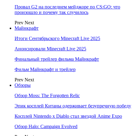
Провал G2 на последнем мейджоре по CS:GO: что
произошло и почему так случилось
Prev
Next
Майнкрафт
Итоги Сентябрьского Minecraft Live 2025
Анонсировали Minecraft Live 2025
Финальный трейлер фильма Майнкрафт
Фильм Майнкрафт и трейлер
Prev
Next
Обзоры
Обзор Moss: The Forgotten Relic
Эпик косплей Китаны одерживает безупречную победу
Косплей Nintendo x Diablo стал звездой Anime Expo
Обзор Halo: Campaign Evolved