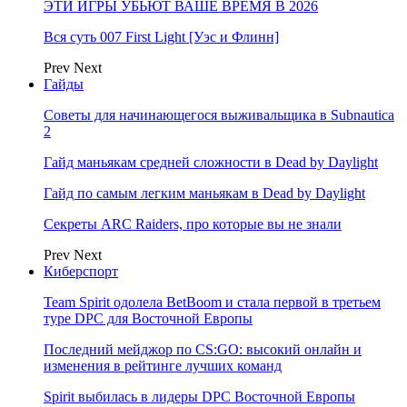
ЭТИ ИГРЫ УБЬЮТ ВАШЕ ВРЕМЯ В 2026
Вся суть 007 First Light [Уэс и Флинн]
Prev
Next
Гайды
Советы для начинающегося выживальщика в Subnautica
2
Гайд маньякам средней сложности в Dead by Daylight
Гайд по самым легким маньякам в Dead by Daylight
Секреты ARC Raiders, про которые вы не знали
Prev
Next
Киберспорт
Team Spirit одолела BetBoom и стала первой в третьем
туре DPC для Восточной Европы
Последний мейджор по CS:GO: высокий онлайн и
изменения в рейтинге лучших команд
Spirit выбилась в лидеры DPC Восточной Европы