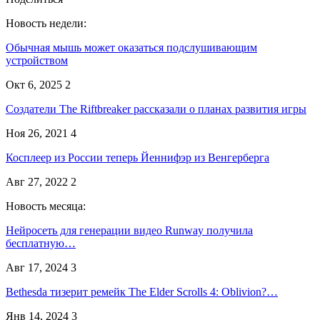
Новость недели:
Обычная мышь может оказаться подслушивающим
устройством
Окт 6, 2025
2
Создатели The Riftbreaker рассказали о планах развития игры
Ноя 26, 2021
4
Косплеер из России теперь Йеннифэр из Венгерберга
Авг 27, 2022
2
Новость месяца:
Нейросеть для генерации видео Runway получила
бесплатную…
Авг 17, 2024
3
Bethesda тизерит ремейк The Elder Scrolls 4: Oblivion?…
Янв 14, 2024
3