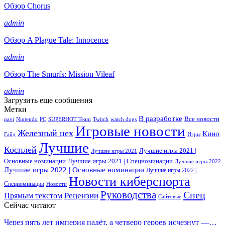
Обзор Chorus
admin
Обзор A Plague Tale: Innocence
admin
Обзор The Smurfs: Mission Vileaf
admin
Загрузить еще сообщения
Метки
В разработке
Все новости
navi
Nintendo
PC
SUPERHOT Team
Twitch
watch dogs
Игровые новости
Железный цех
Кино
Гайд
Игры
Лучшие
Косплей
Лучшие игры 2021 |
Лучшие игры 2021
Основные номинации
Лучшие игры 2021 | Спецноминации
Лучшие игры 2022
Лучшие игры 2022 | Основные номинации
Лучшие игры 2022 |
Новости киберспорта
Спецноминации
Новости
Руководства
Спец
Прямым текстом
Рецензии
Сайтовые
Сейчас читают
Через пять лет империя падёт, а четверо героев исчезнут —…