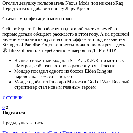
Оголил девушку пользователь Nexus Mods под ником xRaq.
Перед этим он добавил в игру Лару Крофт.
Скачать модификацию можно здесь.
Сейчас Square Enix работает над второй частью ремейка —
первые детали обещают рассказать в этом году. А на прошлой
неделе компания выпустила спин-офф серии под названием
Stranger of Paradise. Оценки прессы можно посмотреть здесь.
😡 Blizzard решила перебанить геймеров из ДНР и ЛНР
Вышел сюжетный мод для S.T.A.L.K.E.R. по мотивам
«Метро», события которого развернутся в России
Моддер посадил одного из боссов Elden Ring на
паровозика Томаса — видео
Моддер добавил Рикадро Милоса в God of War. Веселый
стриптизер стал новым главным героем
Источник
0
2
Поделится
Предыдущая запись
Похоже, что фанатам «Гарри Поттера» не дадут сыграть в