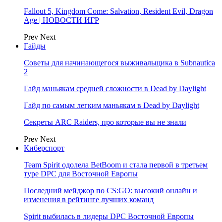
Fallout 5, Kingdom Come: Salvation, Resident Evil, Dragon
Age | НОВОСТИ ИГР
Prev
Next
Гайды
Советы для начинающегося выживальщика в Subnautica
2
Гайд маньякам средней сложности в Dead by Daylight
Гайд по самым легким маньякам в Dead by Daylight
Секреты ARC Raiders, про которые вы не знали
Prev
Next
Киберспорт
Team Spirit одолела BetBoom и стала первой в третьем
туре DPC для Восточной Европы
Последний мейджор по CS:GO: высокий онлайн и
изменения в рейтинге лучших команд
Spirit выбилась в лидеры DPC Восточной Европы