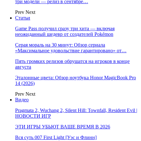
три модели — релиз в сентябре…
Prev
Next
Статьи
Game Pass получил сразу три хита — включая
неожиданный шедевр от создателей Pokémon
Серая мораль на 30 минут: Обзор сериала
«Максимальное удовольствие гарантировано» от…
Пять громких релизов обрушатся на игроков в конце
августа
Эталонные цвета: Обзор ноутбука Honor MagicBook Pro
14 (2026)
Prev
Next
Видео
Pragmata 2, Wuchang 2, Silent Hill: Townfall, Resident Evil |
НОВОСТИ ИГР
ЭТИ ИГРЫ УБЬЮТ ВАШЕ ВРЕМЯ В 2026
Вся суть 007 First Light [Уэс и Флинн]