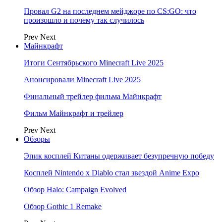
Провал G2 на последнем мейджоре по CS:GO: что
произошло и почему так случилось
Prev
Next
Майнкрафт
Итоги Сентябрьского Minecraft Live 2025
Анонсировали Minecraft Live 2025
Финальный трейлер фильма Майнкрафт
Фильм Майнкрафт и трейлер
Prev
Next
Обзоры
Эпик косплей Китаны одерживает безупречную победу
Косплей Nintendo x Diablo стал звездой Anime Expo
Обзор Halo: Campaign Evolved
Обзор Gothic 1 Remake