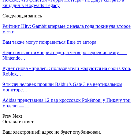
квиддич в Hogwarts Legacy
Следующая запись
Рейтинг Hltv: Gambit впервые с начала года покинула второе
место
Вам также могут понравиться
Еще от автора
Через пять лет империя падёт, а четверо героев исчезнут —
Nintendo…
Рунет снова «прилёг»: пользователи жалуются на сбои Ozon,
Roblox,…
9 тысяч человек прошли Baldur’s Gate 3 на вертикальном
мониторе…
Adidas представила 12 пар кроссовок Pokémon: у Пикачу три
модели —…
Prev
Next
Оставьте ответ
Ваш электронный адрес не будет опубликован.