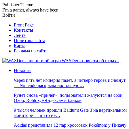
Publisher Theme
I’m a gamer, always have been.
Войти
Front Page
Контакты
Лента
Политика сайта
Карта
Реклама на сайте
WASDer - новости об играх -
Новости
Через пять лет империя падёт, а четверо героев исчезнут
— Nintendo раскрыла настоящую…
Рунет снова «прилёг»: пользователи жалуются на сбои
Ozon, Roblox, «Яндекса» и банков
9 тысяч человек прошли Baldur’s Gate 3 на вертикальном
мониторе — и это не…
Adidas представила 12 пар кроссовок Pokémon: у Пикачу